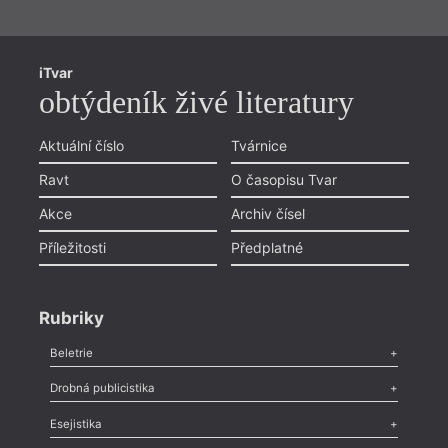
iTvar
obtýdeník živé literatury
Aktuální číslo
Tvárnice
Ravt
O časopisu Tvar
Akce
Archiv čísel
Příležitosti
Předplatné
Rubriky
Beletrie
Poezie
,
Próza
,
Dokumenty
,
Drama
,
Celá rubrika
Drobná publicistika
Odlesk
,
Zasláno
,
Nezařazené
,
Novinky v Tvaru
,
Slovo
,
Výročí
,
Esejistika
Nekrolog
,
Glosa
,
Sloupek
,
Pozvánka
,
Literární soutěž
,