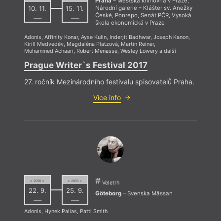
Praha
– Městská knihovna v Praze,
10. 11.
15. 11.
Národní galerie – Klášter sv. Anežky
České, Ponrepo, Senát PČR, Vysoká
––––
––––
škola ekonomická v Praze
Adonis
,
Affinity Konar
,
Ayse Kulin
,
Inderjit Badhwar
,
Joseph Kanon
,
Kirill Medveděv
,
Magdaléna Platzová
,
Martin Reiner
,
Mohammed Achaari
,
Robert Menasse
,
Wesley Lowery
a další
Prague Writer`s Festival 2017
27. ročník Mezinárodního festivalu spisovatelů Praha.
Více info
= 2016 =
= 2016 =
Veletrh
22. 9.
25. 9.
Göteborg
– Svenska Mässan
––––
––––
Adonis
,
Hynek Pallas
,
Patti Smith