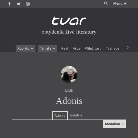
Menu
obtýdeník živé literatury
Rubriky
Témata
Ravt
Akce
Příležitosti
Tvárnice
Archiv
Beletrie
Ženy v katolické literatuře
Drobná publicistika
Právě vychází
Esejistika
Mauzoleum
Recenze a reflexe
Divadlo
Reportáže
Historie kolonialismu
Rozhovory
Dokument
Lidé
Výroční ceny
Adonis
Beletrie
Adonis
Medailon
Medailon
(1930, Sýrie), básník. Jeho
„poezie je žhnoucí,