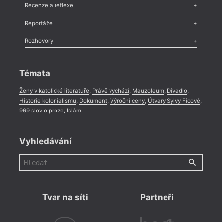
Komentář
,
Celá rubrika
Esej
,
Pádlo
,
Úvaha
,
Texty
,
Studie
,
Celá rubrika
Recenze a reflexe
Recenze
,
Dvakrát
,
Horké párky
,
969 slov o próze
,
Reportáže
Méně slov o próze
,
Celá rubrika
Literární zítřky
,
Reportáž
,
Literární život
,
Divadlo
,
Kritický ohlas
,
Rozhovory
Celá rubrika
Rozhovor
,
Anketa
,
Celá rubrika
Témata
Ženy v katolické literatuře
,
Právě vychází
,
Mauzoleum
,
Divadlo
,
Historie kolonialismu
,
Dokument
,
Výroční ceny
,
Útvary Sylvy Ficové
,
969 slov o próze
,
Islám
Vyhledávání
Tvar na síti
Partneři