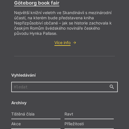
Göteborg book fair
Největší knižní veletrh ve Skandinávii s mezinárodní
účastí, na kterém bude představena kniha
Nepřizpůsobiví občané – jak se historie zachovala k
českým Romům švédského novináře českého
původu Hynka Pallase.
Více info
Vyhledávání
Archivy
Tištěná čísla
Ravt
Akce
Příležitosti