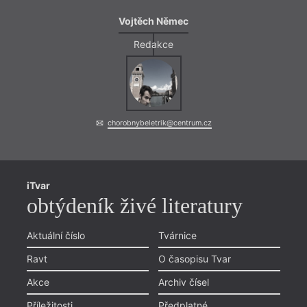
Vojtěch Němec
Redakce
chorobnybeletrik@centrum.cz
iTvar
obtýdeník živé literatury
Aktuální číslo
Tvárnice
Ravt
O časopisu Tvar
Akce
Archiv čísel
Příležitosti
Předplatné