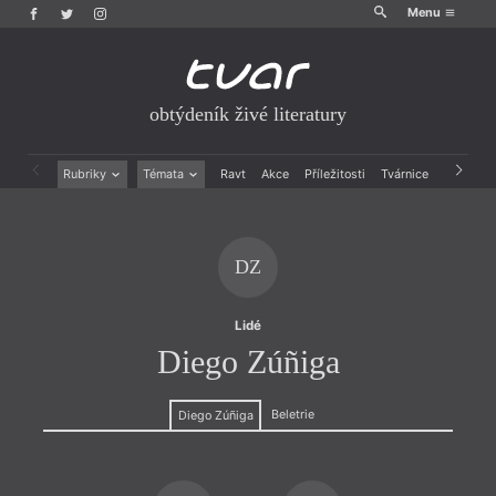
Menu
obtýdeník živé literatury
Rubriky
Témata
Ravt
Akce
Příležitosti
Tvárnice
Archiv
Beletrie
Ženy v katolické literatuře
Drobná publicistika
Právě vychází
Esejistika
Mauzoleum
DZ
Recenze a reflexe
Divadlo
Reportáže
Historie kolonialismu
Rozhovory
Dokument
Lidé
Výroční ceny
Diego Zúñiga
Beletrie
Diego Zúñiga