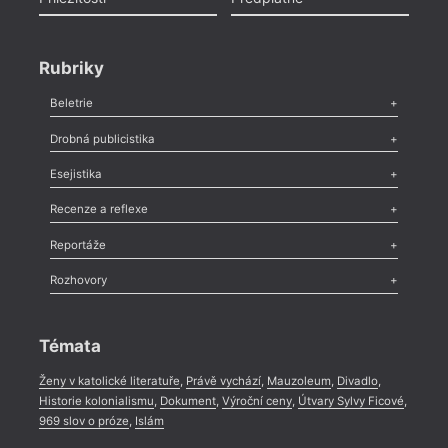
Rubriky
Beletrie
Poezie
,
Próza
,
Dokumenty
,
Drama
,
Celá rubrika
Drobná publicistika
Odlesk
,
Zasláno
,
Nezařazené
,
Novinky v Tvaru
,
Slovo
,
Výročí
,
Esejistika
Nekrolog
,
Glosa
,
Sloupek
,
Pozvánka
,
Literární soutěž
,
Komentář
,
Celá rubrika
Esej
,
Pádlo
,
Úvaha
,
Texty
,
Studie
,
Celá rubrika
Recenze a reflexe
Recenze
,
Dvakrát
,
Horké párky
,
969 slov o próze
,
Reportáže
Méně slov o próze
,
Celá rubrika
Literární zítřky
,
Reportáž
,
Literární život
,
Divadlo
,
Kritický ohlas
,
Rozhovory
Celá rubrika
Rozhovor
,
Anketa
,
Celá rubrika
Témata
Ženy v katolické literatuře
,
Právě vychází
,
Mauzoleum
,
Divadlo
,
Historie kolonialismu
,
Dokument
,
Výroční ceny
,
Útvary Sylvy Ficové
,
969 slov o próze
,
Islám