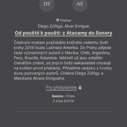
DZ
AE
Překlad
Diego Zúñiga
,
Alvar Enrigue
Od pouště k poušti: z Atacamy do Sonory
Od p
Čestným hostem pražského knižního veletrhu Svět
Čestn
knihy 2019 bude Latinská Amerika. Do Prahy přijede
knihy
řada významných autorů z Mexika, Chile, Argentiny,
řada 
Peru, Brazílie, Kolumbie. Někteří už jsou zdejším
Peru, 
čtenářům známí, od jiných čeští nakladatelé chystají
čtená
na květen první překlady. Přinášíme ukázku z tvorby
na kv
dvou pozvaných autorů, Chilana Diega Zúñigy a
dvou 
Mexičana Alvara Enrigueho.
Mexič
Pro předplatitele
Beletrie
– Próza
Z čísla 4/2019