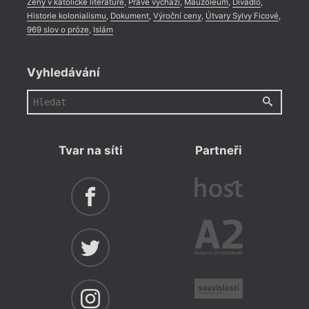
Ženy v katolické literatuře
,
Právě vychází
,
Mauzoleum
,
Divadlo
,
Historie kolonialismu
,
Dokument
,
Výroční ceny
,
Útvary Sylvy Ficové
,
969 slov o próze
,
Islám
Vyhledávání
Tvar na síti
Partneři