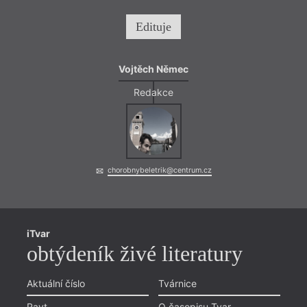
Edituje
Vojtěch Němec
Redakce
chorobnybeletrik@centrum.cz
iTvar
obtýdeník živé literatury
Aktuální číslo
Tvárnice
Ravt
O časopisu Tvar