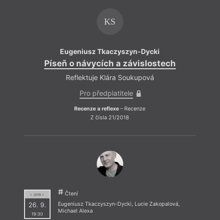
Nenia i
inne wiersze
, čes. Neňa a jiné básně, za svou
tvorbu získal řadu významných cen. Dycki ve své
KS
poezii spojuje barokní metafyziku s každodenností a
obecným jazykem, patří k nejoriginálnějším zjevům
současné polské poezie. Česky vyšly jeho básně v
časopise
Souvislosti
(4/2010) v překladu Jaroslava
Eugeniusz Tkaczyszyn-Dycki
Šubrta.
Píseň o návycích a závislostech
Píse
Reflektuje Klára Soukupová
Pro předplatitele
Recenze a reflexe
– Recenze
Z čísla 21/2018
Čtení
= 2018 =
26. 9.
Eugeniusz Tkaczyszyn-Dycki
,
Lucie Zakopalová
,
Michael Alexa
19:30