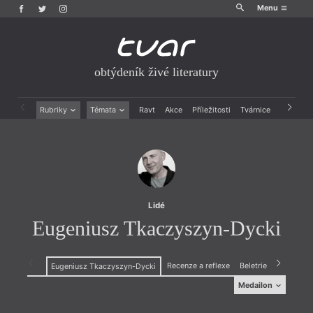
Menu
obtýdeník živé literatury
Rubriky
Témata
Ravt
Akce
Příležitosti
Tvárnice
Archiv
Beletrie
Ženy v katolické literatuře
Drobná publicistika
Právě vychází
Esejistika
Mauzoleum
Recenze a reflexe
Divadlo
Reportáže
Historie kolonialismu
Rozhovory
Dokument
Lidé
Výroční ceny
Eugeniusz Tkaczyszyn-Dycki
Recenze a reflexe
Beletrie
Eugeniusz Tkaczyszyn-Dycki
Medailon
Medailon
(1962),
polský básník, debutoval v roce 1990 sbírkou