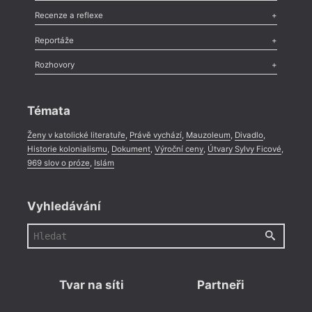
Komentář
,
Celá rubrika
Esej
,
Pádlo
,
Úvaha
,
Texty
,
Studie
,
Celá rubrika
Recenze a reflexe
Recenze
,
Dvakrát
,
Horké párky
,
969 slov o próze
,
Reportáže
Méně slov o próze
,
Celá rubrika
Literární zítřky
,
Reportáž
,
Literární život
,
Divadlo
,
Kritický ohlas
,
Rozhovory
Celá rubrika
Rozhovor
,
Anketa
,
Celá rubrika
Témata
Ženy v katolické literatuře
,
Právě vychází
,
Mauzoleum
,
Divadlo
,
Historie kolonialismu
,
Dokument
,
Výroční ceny
,
Útvary Sylvy Ficové
,
969 slov o próze
,
Islám
Vyhledávání
Tvar na síti
Partneři