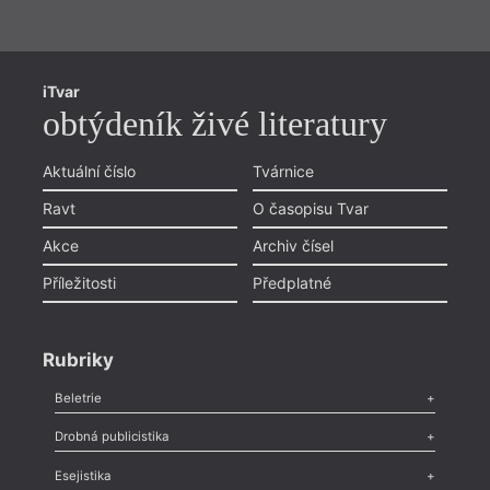
iTvar
obtýdeník živé literatury
Aktuální číslo
Tvárnice
Ravt
O časopisu Tvar
Akce
Archiv čísel
Příležitosti
Předplatné
Rubriky
Beletrie
Poezie
,
Próza
,
Dokumenty
,
Drama
,
Celá rubrika
Drobná publicistika
Odlesk
,
Zasláno
,
Nezařazené
,
Novinky v Tvaru
,
Slovo
,
Výročí
,
Esejistika
Nekrolog
,
Glosa
,
Sloupek
,
Pozvánka
,
Literární soutěž
,