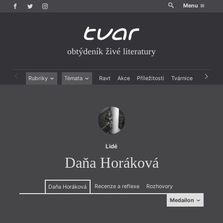
Menu
obtýdeník živé literatury
Rubriky
Témata
Ravt
Akce
Příležitosti
Tvárnice
Archiv
Beletrie
Ženy v katolické literatuře
Drobná publicistika
Právě vychází
Esejistika
Mauzoleum
Recenze a reflexe
Divadlo
Reportáže
Historie kolonialismu
Rozhovory
Dokument
Lidé
Výroční ceny
Daňa Horáková
Recenze a reflexe
Rozhovory
Daňa Horáková
Medailon
Medailon
(1947, Grünbach, Sasko) je novinářka, politička,