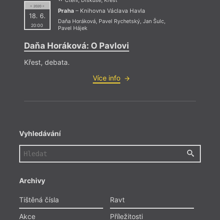
Čtení, Diskuse, Křest
= 2020 =
Praha
– Knihovna Václava Havla
18. 6.
Daňa Horáková
,
Pavel Rychetský
,
Jan Šulc
,
20:00
Pavel Hájek
Daňa Horáková: O Pavlovi
Křest, debata.
Více info
Vyhledávání
Archivy
Tištěná čísla
Ravt
Akce
Příležitosti