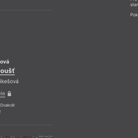
sta
Pok
IM
tová
Lidmila Káb
poušť
Čekání na 
Mikešová
Reflektuje Iveta
ele
Pro předplati
Dvakrát
Recenze a reflexe
2
Z čísla 8/20