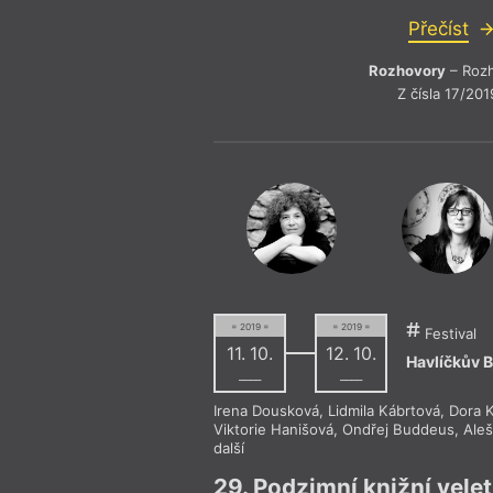
Přečíst
Rozhovory
– Roz
Z čísla 17/201
= 2019 =
= 2019 =
Festival
11. 10.
12. 10.
Havlíčkův 
––––
––––
Irena Dousková
,
Lidmila Kábrtová
,
Dora 
Viktorie Hanišová
,
Ondřej Buddeus
,
Aleš
další
29. Podzimní knižní velet