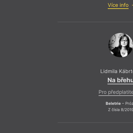
Více info
Lidmila Kábr
Na břeh
Pro předplatit
Beletrie
– Pró
Z čísla 8/201