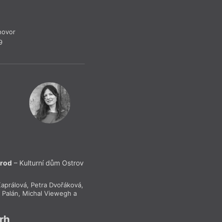
Místa ve 
Reflektuje Pavel
hovor
Pro předplati
9
Recenze a reflexe
– Mén
Z čísla 21/2
Brod
– Kulturní dům Ostrov
Kaprálová
,
Petra Dvořáková
,
 Palán
,
Michal Viewegh
a
rh