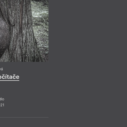
AM
Lidmila Káb
Místa ve 
Reflektuje Aneta 
Pro předplati
vá
očítače
Recenze a reflexe
Z čísla 2/20
dlo
021