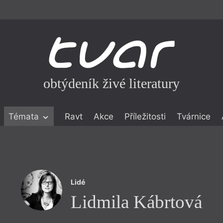
obtýdeník živé literatury
Témata
Ravt
Akce
Příležitosti
Tvárnice
ické literatuře
icistika
zí
Lidé
eflexe
Lidmila Kábrtová
onialismu