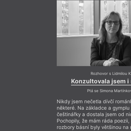
Rozhovor s Lidmilou 
Konzultovala jsem i
Ptá se Simona Martínko
Nikdy jsem nečetla dívčí román
některé. Na základce a gymplu
češtinářky a dostala jsem od 
Pochopily, že mám ráda poezii,
rozbory básní byly většinou na