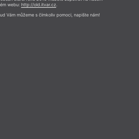
rém webu:
http://old.itvar.cz
.
ud Vám můžeme s čímkoliv pomoci, napište nám!
rtová
spoušť
 Mikešová
tele
– Dvakrát
22