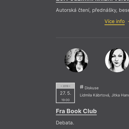
Autorská čtení, přednášky, bes
Více info
= 2019 =
Diskuse
27. 5.
Lidmila Kábrtová
,
Jitka Ha
19:00
Fra Book Club
Debata.