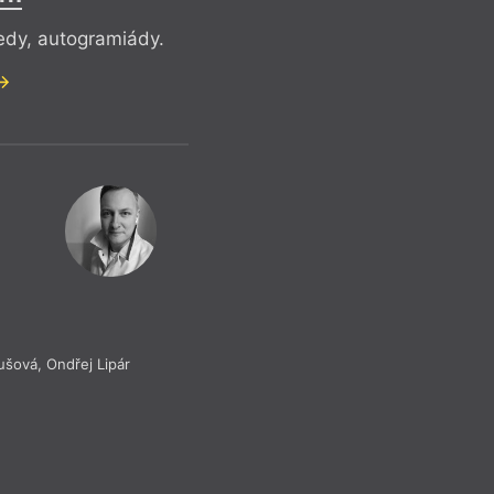
edy, autogramiády.
nušová
,
Ondřej Lipár