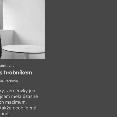
Lidmila Káb
Místa ve 
Reflektuje Jan M
Pro předplati
Recenze a reflexe
Z čísla 2/20
Kábrtovou
 s hrobníkem
vá-Racková
ky, verneovky jen
 jsem měla úžasné
nich maximum.
 takže neoblíbené
Lidmila Káb
 mně.