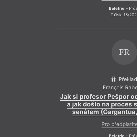
Beletrie
– Pró
Z čísla 15/202
FR
Překla
François Rabe
Jak si profesor Pešpor 
a jak došlo na proces
senátem (Gargantua,
Pro předplatit
Beletrie
– Pró