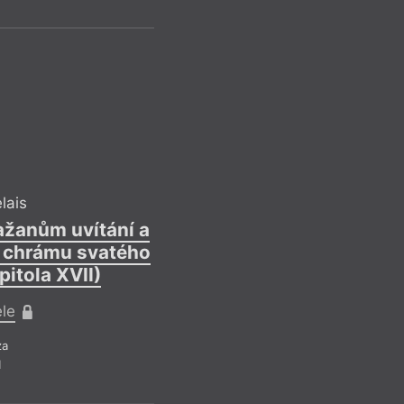
ubráníme spekulací
této popravě vést.
Recen
d
lais
ražanům uvítání a
 z chrámu svatého
pitola XVII)
ele
T
za
Š
1
Refle