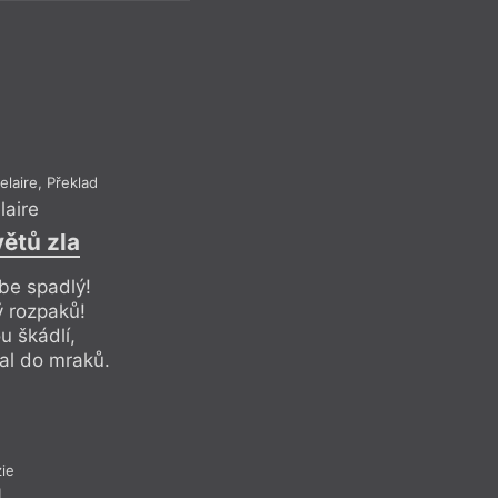
Pr
Recen
laire, Překlad
laire
ětů zla
ebe spadlý!
ý rozpaků!
u škádlí,
tal do mraků.
Ma
The Eye of the 
Artif
Refle
ie
1