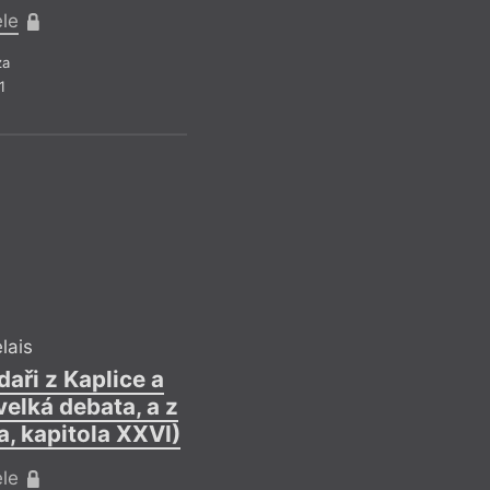
 poezie
Queer
toho dokonce víc sp
ele
Litera
Rainer Maria Rilke
am
Rap
Sheldrake, a lidé n
Reflexe
za
světě v podobě dru
ther
Reformace
1
i v závěrečné kapito
um
Religionistika
pro své oblíbené kv
ext
Revue Prostor
ním a pornem
Romaneto
byly právě kvasinky
uellebecq
Romantismus
neolitické revoluce 
Rub
domestikaci zvířat 
Recen
d
lais
aři z Kaplice a
elká debata, a z
a, kapitola XXVI)
ele