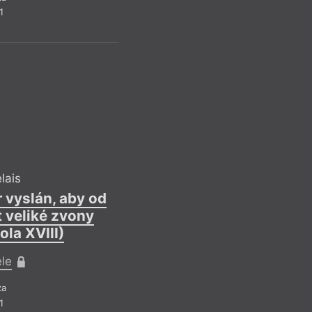
1
d
Ioan Petru Cul
lais
Rozhran
 vyslán, aby od
t veliké zvony
Ref
ola XVIII)
Culianův text, ale i
příběhu Umberta Ec
ele
neobjasněných okoln
za
na toaletě chicagsk
1
Bylo mu pouhých jed