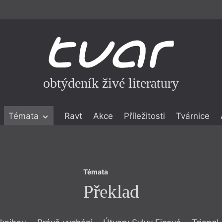
obtýdeník živé literatury
Témata
Témata
Ravt
Akce
Příležitosti
Tvárnice
Překlad
ické literatuře
icistika
zí
Témata
eflexe
Překlad
onialismu