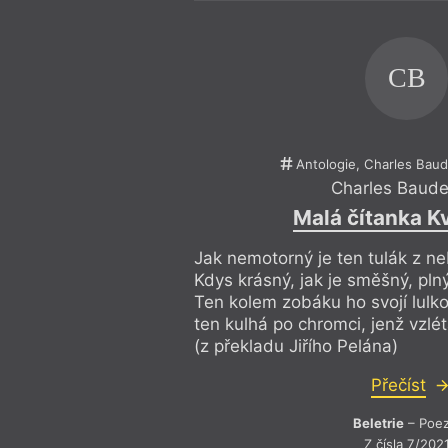
CB
Antologie, Charles Baude
Charles Baude
Malá čítanka Kv
Jak nemotorný je ten tulák z n
Kdys krásný, jak je směšný, pln
Ten kolem zobáku ho svojí lulko
ten kulhá po chromci, jenž vzlé
(z překladu Jiřího Pelána)
Přečíst
Beletrie
– Poez
Z čísla 7/202