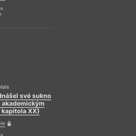
za
1
Guy Debor
O spol
Ref
Společnost tedy pat
měrou, jakou spekták
Příběhy, které si v
„laboratoř možného“
laboratoř toho jedi
d
spektáklu. Zároveň 
flexibilní: snadno
lais
individuální nespo
odnášel své sukno
zajistí, že veškeré 
 s akademickým
proti iluzi, nikoliv 
 kapitola XX)
ele
Recen
za