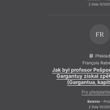
Z čísla 12/202
FR
Překla
François Rabe
Jak byl profesor Pešpor
Gargantuy získal zpě
(Gargantua, kapit
Pro předplatit
Beletrie
– Pró
Z čísla 10/202