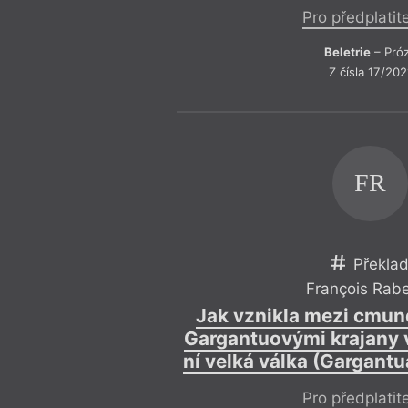
Federico Fellini
Maďarská
Pro předplatit
Feminismus
Magnesia 
Festival spisovatelů
Mainstre
Festival spisovatelů Praha 2017
Mapa
Beletrie
– Pró
Filosofie
Martin Lu
Z čísla 17/202
Finsko
Mauzole
Fotofet
Město a t
Frank O’Hara
Mezi umě
Friedrich Hölderlin
Michel Ho
Gary Snyder devadesátiletý
Migrace
FR
Překla
François Rabe
Jak vznikla mezi cmund
Gargantuovými krajany v
ní velká válka (Gargantu
Pro předplatit