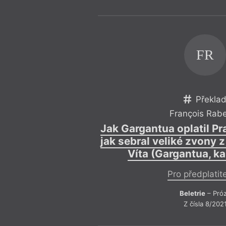
FR
Překla
François Rabe
Jak Gargantua oplatil P
jak sebral veliké zvony
Víta (Gargantua, ka
Pro předplatit
Beletrie
– Pró
Z čísla 8/202