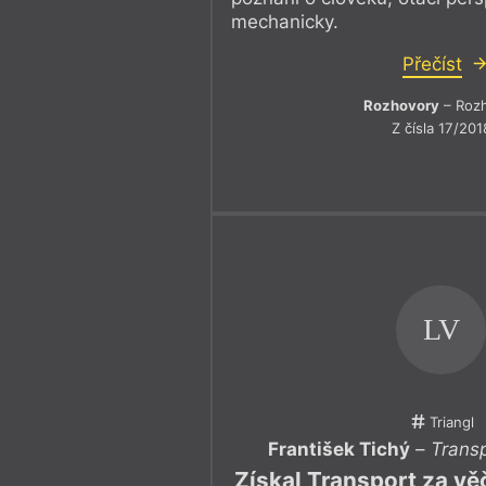
mechanicky.
Přečíst
Rozhovory
– Roz
Z čísla 17/201
LV
Triangl
František Tichý
–
Transp
Získal Transport za v