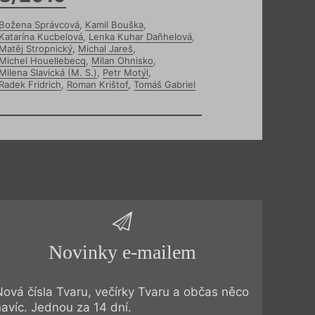
Božena Správcová
,
Kamil Bouška
,
Katarína Kucbelová
,
Lenka Kuhar Daňhelová
,
Matěj Stropnický
,
Michal Jareš
,
Michel Houellebecq
,
Milan Ohnisko
,
Milena Slavická (M. S.)
,
Petr Motýl
,
Radek Fridrich
,
Roman Krištof
,
Tomáš Gabriel
Novinky e-mailem
Nová čísla Tvaru, večírky Tvaru a občas něco
navíc. Jednou za 14 dní.