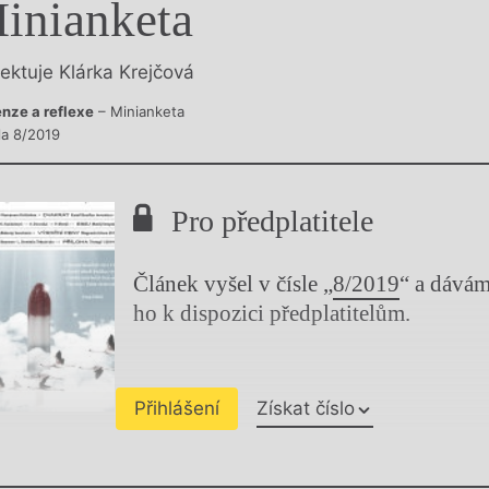
inianketa
y
lektuje Klárka Krejčová
nze a reflexe
– Minianketa
la 8/2019
Pro předplatitele
Článek vyšel v čísle „
8/2019
“ a dává
ho k dispozici předplatitelům.
Přihlášení
Získat číslo
Chviličku.