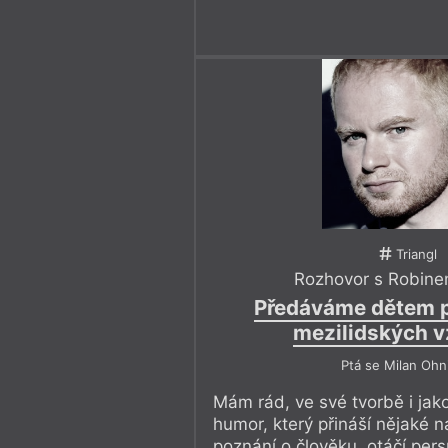
Triangl
Rozhovor s Robine
Předáváme dětem p
mezilidských v
Ptá se Milan Ohn
Mám rád, ve své tvorbě i jako
humor, který přináší nějaké 
poznání o člověku, otáčí per