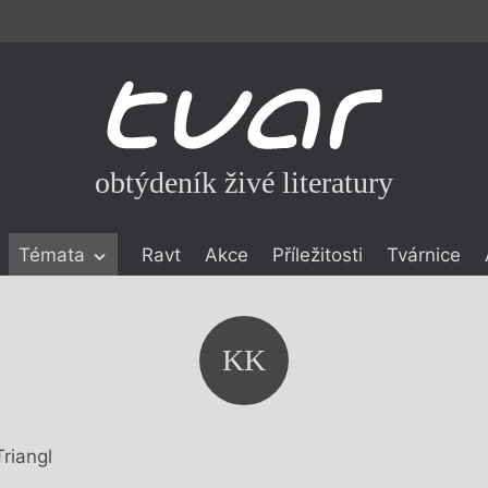
obtýdeník živé literatury
Témata
Ravt
Akce
Příležitosti
Tvárnice
ické literatuře
icistika
zí
KK
eflexe
onialismu
Triangl