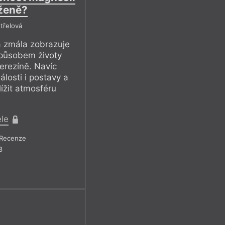
uženě?
třelová
a zmála zobrazuje
působem životy
Terezíně. Navíc
álosti i postavy a
ížit atmosféru
ele
Recenze
8