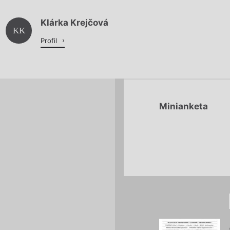
Klárka Krejčová
Načítá se.
KK
Profil
Minianketa