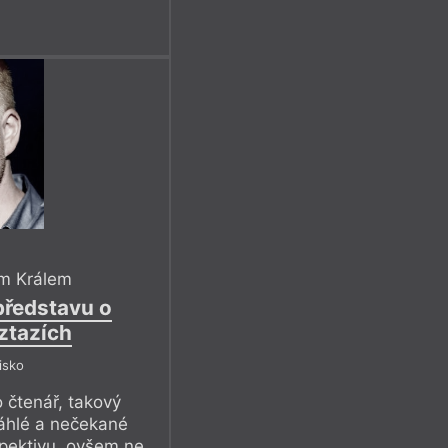
m Králem
ředstavu o
ztazích
isko
 čtenář, takový
náhlé a nečekané
spektivu, ovšem ne