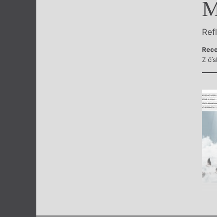
M
Výroční cen
Ref
Rece
Z čís