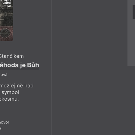
Stančíkem
náhoda je Bůh
ková
amozřejmě had
y symbol
rokosmu.
hovor
8