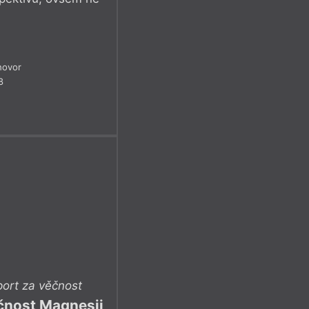
hovor
8
ort za věčnost
ěčnost Magnesii