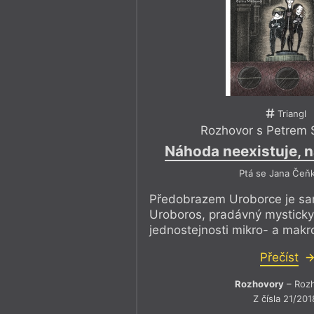
Triangl
Rozhovor s Petrem 
Náhoda neexistuje, 
Ptá se Jana Čeň
Předobrazem Uroborce je s
Uroboros, pradávný mystick
jednostejnosti mikro- a mak
Přečíst
Rozhovory
– Roz
Z čísla 21/201