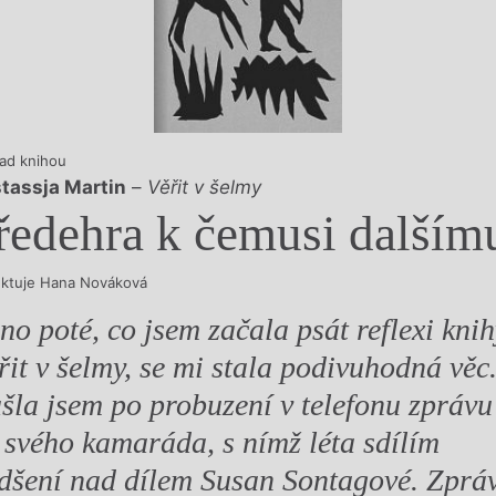
y
ad knihou
tassja Martin
–
Věřit v šelmy
ředehra k čemusi dalším
ektuje Hana Nováková
no poté, co jsem začala psát reflexi knih
řit v šelmy, se mi stala podivuhodná věc
šla jsem po probuzení v telefonu zprávu
 svého kamaráda, s nímž léta sdílím
dšení nad dílem Susan Sontagové. Zprá