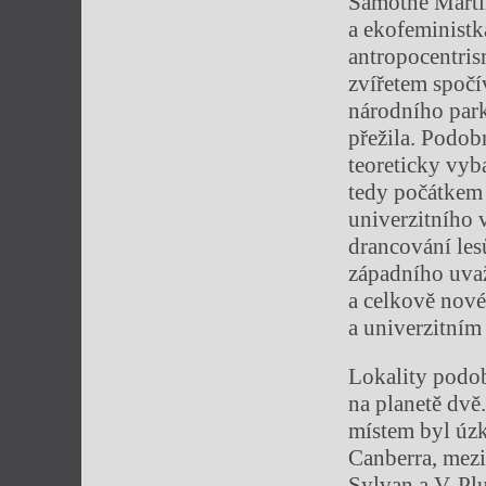
Samotné Martin
a ekofeministk
antropocentris
zvířetem spočí
národního par
přežila. Podob
teoreticky vyba
tedy počátkem 
univerzitního 
drancování lesů
západního uvaž
a celkově nov
a univerzitní
Lokality podob
na planetě dvě
místem byl úzk
Canberra, mezi
Sylvan a V. P