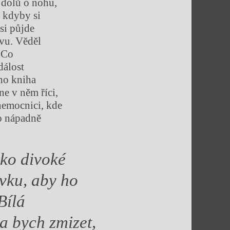
 dolů o nohu,
e kdyby si
si půjde
ovu. Věděl
 Co
dálost
eho kniha
ne v něm říci,
 nemocnici, kde
to nápadně
ako divoké
ivku, aby ho
Bílá
la bych zmizet,