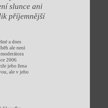
ení slunce ani
lik příjemnější
ěšné a dnes
íběh ale není
 moderátora
oce 2006
enže jeho žena
ou, ale v jeho