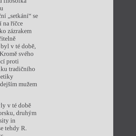
á filosofka
ou
í „setkání“ se
 na říčce
ako zázrakem
řitelně
 byl v té době,
. Kromě svého
cí proti
iku tradičního
etiky
ehdejším mužem
ly v té době
Norsku, druhým
ity in
se tehdy R.
ss