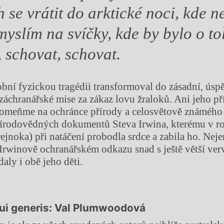
 se vrátit do arktické noci, kde n
myslím na svíčky, kde by bylo o to
, schovat, schovat.
bní fyzickou tragédii transformoval do zásadní, úsp
 záchranářské mise za zákaz lovu žraloků. Ani jeho př
pomeňme na ochránce přírody a celosvětově známého
řírodovědných dokumentů Steva Irwina, kterému v r
rejnoka) při natáčení probodla srdce a zabila ho. Nej
Irwinově ochranářském odkazu snad s ještě větší verv
daly i obě jeho děti.
ui generis: Val Plumwoodová