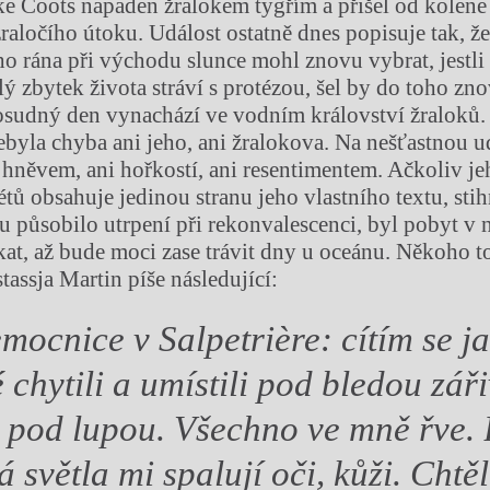
e Coots napaden žralokem tygřím a přišel od kolene
žraločího útoku. Událost ostatně dnes popisuje tak, ž
 rána při východu slunce mohl znovu vybrat, jestli 
lý zbytek života stráví s protézou, šel by do toho zn
 osudný den vynachází ve vodním království žraloků.
ebyla chyba ani jeho, ani žralokova. Na nešťastnou u
 hněvem, ani hořkostí, ani resentimentem. Ačkoliv j
étů obsahuje jedinou stranu jeho vlastního textu, stih
mu působilo utrpení při rekonvalescenci, byl pobyt v
at, až bude moci zase trávit dny u oceánu. Někoho 
tassja Martin píše následující:
emocnice v Salpetrière: cítím se j
é chytili a umístili pod bledou zář
 pod lupou. Všechno ve mně řve. 
 světla mi spalují oči, kůži. Chtě