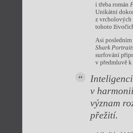
i třeba román
P
Unikátní dokon
z vrcholových 
tohoto živočic
Asi posledním 
Shark Portrait
surfování přip
v předmluvě 
Inteligenc
v harmonii
význam roz
přežití.