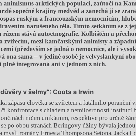
a ani
mismus arktických populací, zaútočí na
Kam
rzlé sopečné krajiny medvěd a zanechá ji se zra
pospas ruským a francouzským nemocnicím, hlubo
zdravením narušeného těla. Tímto setkáním se z j
a rázem stává autoetnografie. Kolbištěm a přech
a zvířecím, mezi kamčatskými animisty a západn
tucemi (především se jedná o nemocnice, ale i vysok
ává ona sama – v jediné osobě je velvyslankyní ob
í plně integrovaná ani v jednom z nich.
„důvěry v šelmy“:
Coots a Irwin
ka zápasu člověka se zvířetem a fatálního poranění 
í či konfrontace s chladem a nemilosrdností institucí
nčinách ničím unikátním, respektive pro určité žán
 se po obou stranách Beringovy úžiny bývala jednou 
na mysli romány Ernesta Thompsona Setona, Jacka Lo