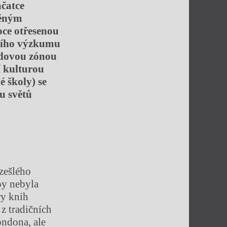
čatce
něným
ce otřesenou
ejího výzkumu
odovou zónou
í kulturou
é školy) se
ou světů
vzešlého
 by nebyla
ry knih
z tradičních
ndona, ale