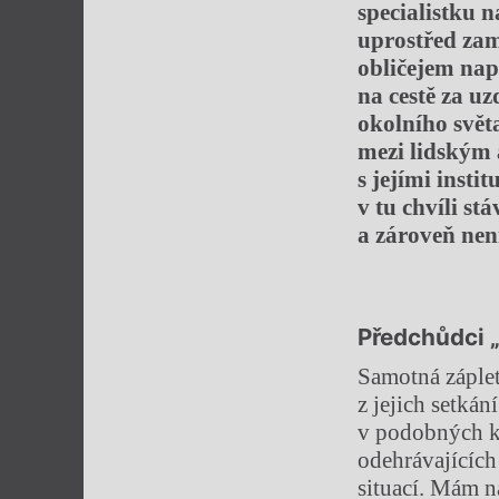
specialistku n
uprostřed zam
obličejem na
na cestě za u
okolního svět
mezi lidským 
s jejími insti
v tu chvíli st
a zároveň nen
Předchůdci 
Samotná záplet
z jejich setkán
v podobných ko
odehrávajících
situací. Mám 