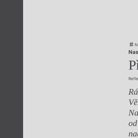
Výroční cen
N
Nas
P
Refl
Rá
Vě
Na
od
na