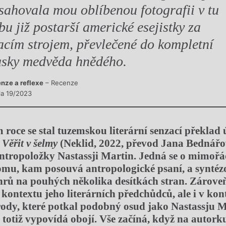
sahovala mou oblíbenou fotografii v tu
bu již postarší americké esejistky za
acím strojem, převlečené do kompletní
sky medvěda hnědého.
nze a reflexe
– Recenze
sla 19/2023
roce se stal tuzemskou literární senzací překlad 
u
Věřit v šelmy
(Neklid, 2022, převod Jana Bednářo
antropoložky
Nastassji Martin. Jedná se o mimořá
tomu, kam posouvá antropologické
psaní, a synté
nrů na pouhých několika desítkách stran. Zárov
kontextu jeho literárních předchůdců, ale i v kon
ody, které potkal podobný osud jako Nastassju M
e totiž vypovídá obojí. Vše začíná, když na autork