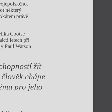
rojepolského.
ot některý
vokátem právě
 Mika Cootse
cti letech při
dy Paul Watson
chopností žít
í člověk chápe
tému pro jeho