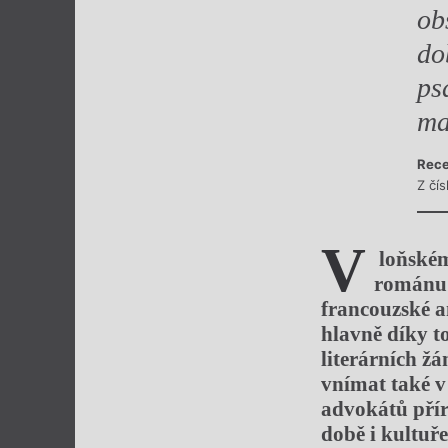
ob
do
ps
ma
Rece
Z čí
V
loňském 
román
francouzské 
hlavně díky 
literárních
žá
vnímat také v 
advokátů přír
době
i kultuř