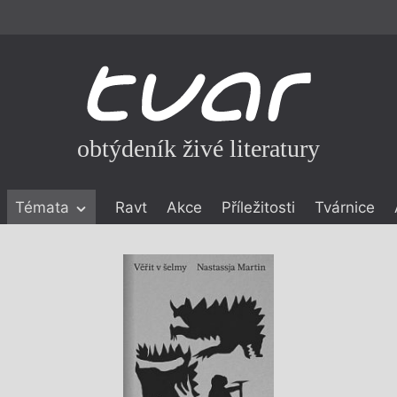
obtýdeník živé literatury
Témata
Ravt
Akce
Příležitosti
Tvárnice
ické literatuře
icistika
zí
eflexe
onialismu