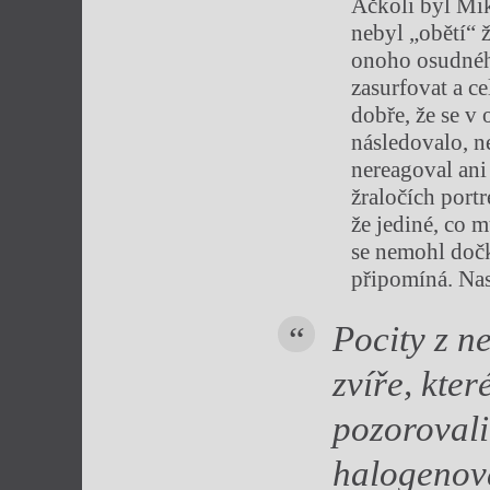
Ačkoli byl Mik
nebyl „obětí“ 
onoho osudného
zasurfovat a ce
dobře, že se v
následovalo, n
nereagoval ani
žraločích portr
že jediné, co 
se nemohl dočk
připomíná. Nas
Pocity z n
zvíře, kter
pozorovali
halogenová