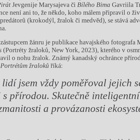
irát
Jevgenije Marysajeva či
Bílého Bima
Gavriila T
ce není ani to, že někdo, koho málem připravil o živ
predátorů (krokodýl, žralok či medvěd), se stává ad
ha.
zástupcem žánru je publikace havajského fotografa
s
(Portréty žraloků, New York, 2023), kterého v osmná
ravil o nohu žralok. Známý kanadský ochránce příro
k
Portrétům žraloků
říká:
i lidí jsem vždy poměřoval jejich s
 s přírodou. Skutečně inteligentn
manitosti a provázanosti ekosys