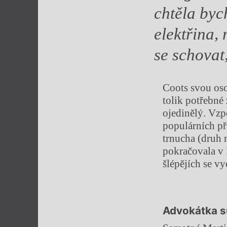
chtěla bych
elektřina, 
se schovat
Coots svou oso
tolik potřebné
ojedinělý. Vz
populárních p
trnucha (druh 
pokračovala v 
šlépějích se vy
Advokátka s