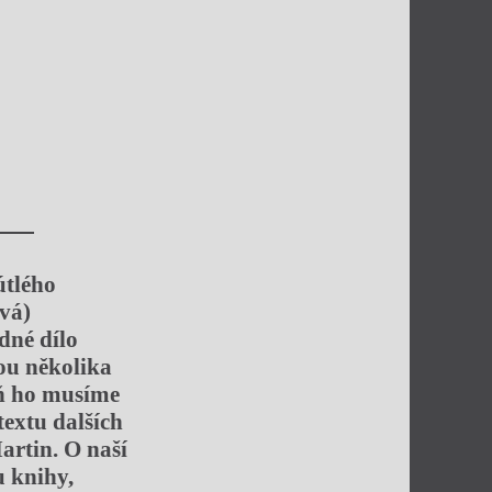
útlého
vá)
dné dílo
zou několika
eň ho musíme
textu dalších
artin. O naší
u knihy,