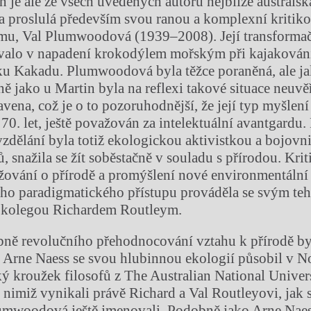
 je ale ze všech uvedených autorů nejblíže australsk
a proslulá především svou ranou a komplexní kritik
mu, Val Plumwoodová (1939–2008). Její transformačn
valo v napadení krokodýlem mořským při kajakování
ku Kakadu. Plumwoodová byla těžce poraněná, ale j
ně jako u Martin byla na reflexi takové situace neuvě
vena, což je o to pozoruhodnější, že její typ myšlení
70. let, ještě považován za intelektuální avantgardu
vzdělání byla totiž ekologickou aktivistkou a bojovni
, snažila se žít soběstačně v souladu s přírodou. Krit
ování o přírodě a promýšlení nové environmentální 
ého paradigmatického přístupu prováděla se svým t
m kolegou Richardem Routleym.
ně revolučního přehodnocování vztahu k přírodě by
. Arne Naess se svou hlubinnou ekologií působil v 
ý kroužek filosofů z The Australian National Univers
 nimiž vynikali právě Richard a Val Routleyovi, jak 
lumwoodová ještě jmenovali. Podobně jako Arne Nae