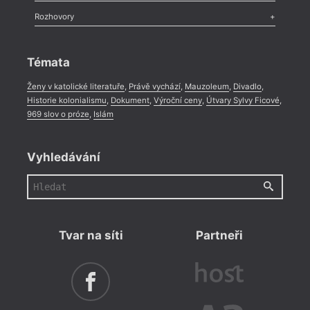
Literární zítřky
,
Reportáž
,
Literární život
,
Divadlo
,
Kritický ohlas
,
Rozhovory
Celá rubrika
Rozhovor
,
Anketa
,
Celá rubrika
Témata
Ženy v katolické literatuře
,
Právě vychází
,
Mauzoleum
,
Divadlo
,
Historie kolonialismu
,
Dokument
,
Výroční ceny
,
Útvary Sylvy Ficové
,
969 slov o próze
,
Islám
Vyhledávání
Tvar na síti
Partneři