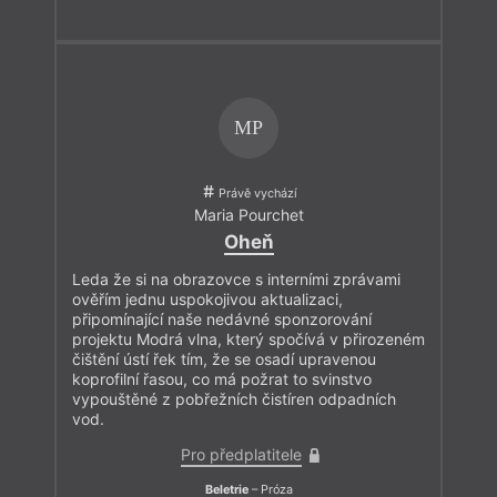
MP
Právě vychází
Maria Pourchet
Oheň
Leda že si na obrazovce s interními zprávami
ověřím jednu uspokojivou aktualizaci,
připomínající naše nedávné sponzorování
projektu Modrá vlna, který spočívá v přirozeném
čištění ústí řek tím, že se osadí upravenou
koprofilní řasou, co má požrat to svinstvo
vypouštěné z pobřežních čistíren odpadních
vod.
Pro předplatitele
Beletrie
– Próza