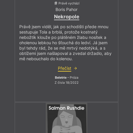
Právě vychází
Boris Pahor
Nekropole
Právě jsem viděl, jak po schodišti přede mnou
sestupuje Tola a brblá, protože kostnatý
nebožtík klouže po plátěném žlabu nosítek a
oholenou lebkou ho šťouchá do ledví. Já jsem
byl tehdy rád, že se mě mrtvý nedotýká, a s
obtížemi jsem našlapoval a zvedal držadlo, aby
mě nebouchalo do kolenou.
Přečíst
Beletrie
– Próza
Z čísla 18/2022