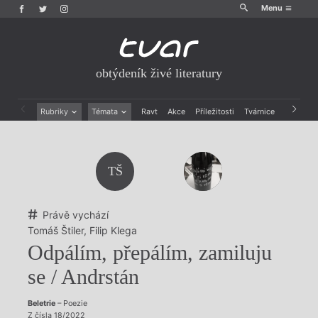
Menu
obtýdeník živé literatury
Rubriky
Témata
Ravt
Akce
Příležitosti
Tvárnice
Archiv
Beletrie
Ženy v katolické literatuře
Drobná publicistika
Právě vychází
Esejistika
Mauzoleum
TŠ
Recenze a reflexe
Divadlo
Reportáže
Historie kolonialismu
Rozhovory
Dokument
Právě vychází
Výroční ceny
Tomáš Štiler
,
Filip Klega
Odpálím, přepálím, zamiluju
se / Andrstán
Beletrie
– Poezie
Z čísla 18/2022