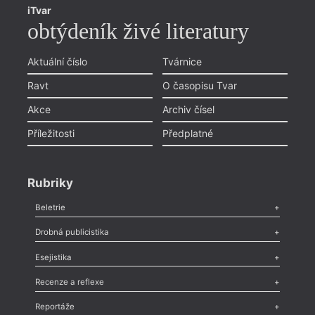
iTvar
obtýdeník živé literatury
Aktuální číslo
Tvárnice
Ravt
O časopisu Tvar
Akce
Archiv čísel
Příležitosti
Předplatné
Rubriky
Beletrie
Poezie
,
Próza
,
Dokumenty
,
Drama
,
Celá rubrika
Drobná publicistika
Odlesk
,
Zasláno
,
Nezařazené
,
Novinky v Tvaru
,
Slovo
,
Výročí
,
Esejistika
Nekrolog
,
Glosa
,
Sloupek
,
Pozvánka
,
Literární soutěž
,
Komentář
,
Celá rubrika
Esej
,
Pádlo
,
Úvaha
,
Texty
,
Studie
,
Celá rubrika
Recenze a reflexe
Recenze
,
Dvakrát
,
Horké párky
,
969 slov o próze
,
Reportáže
Méně slov o próze
,
Celá rubrika