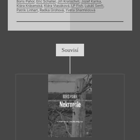
Boris Pahor
,
Eric Schaller
,
Jiří Kratochvil
,
Jozef Karika
,
Klára Krásenská
,
Klára Vlasáková
,
LP Fish
,
Lukáš Senft
,
Patrik Linhart
,
Radka Grohová
,
Yveta Shanfeldová
Souvisí