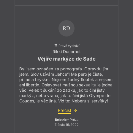
RD
Právě vychází
Rikki Ducornet
Vějíře markýze de Sade
Byl jsem označen za pornografa. Opravdu jím
jsem. Slov užívám „lehce“! Mé pero je čisté,
přímé a bryskní. Nejsem žádný floutek a nejsem
ani libertin. Oslavovat mužnou sexualitu je jedna
věc, velebit šukání do zadku, jak to činí jistý
markýz, nebo vraha, jak to činí jistá Olympe de
Gouges, je věc jiná. Vidíte: Neberu si servítky!
Přečíst
Beletrie
– Próza
Z čísla 15/2022