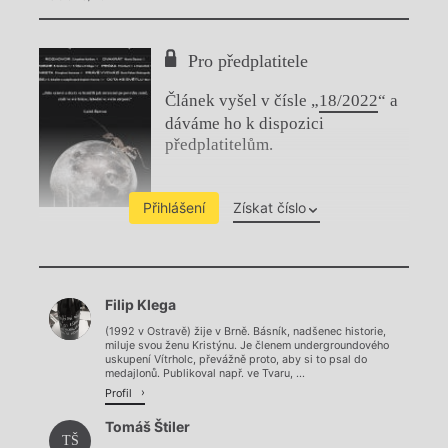
Pro předplatitele
Článek vyšel v čísle „
18/2022
“ a
dáváme ho k dispozici
předplatitelům.
Přihlášení
Získat číslo
Chviličku.
Filip Klega
Načítá se.
(1992 v Ostravě) žije v Brně. Básník, nadšenec historie,
miluje svou ženu Kristýnu. Je členem undergroundového
uskupení Vítrholc, převážně proto, aby si to psal do
medajlonů. Publikoval např. ve Tvaru, ...
Profil
Tomáš Štiler
TŠ