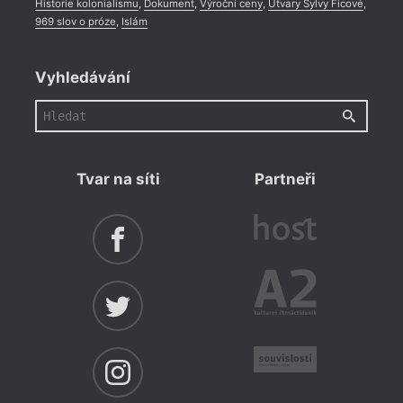
Historie kolonialismu
,
Dokument
,
Výroční ceny
,
Útvary Sylvy Ficové
,
969 slov o próze
,
Islám
Vyhledávání
Tvar na síti
Partneři