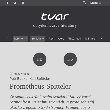
Menu
obtýdeník živé literatury
Rubriky
Témata
Ravt
Akce
Příležitosti
Tvárnice
Archiv
Beletrie
Ženy v katolické literatuře
Drobná publicistika
Právě vychází
Esejistika
Mauzoleum
PB
KS
Recenze a reflexe
Divadlo
Reportáže
Historie kolonialismu
Rozhovory
Dokument
Kniha v tisku
Výroční ceny
Petr Babka
,
Karl Spitteler
Prométheus Spitteler
Ze sedmisetstránkového svazku těžko vytvářet
rozmanitost na sedmi stranách, a proto zde stůj
ukázka z eposu o 270 stranách Prométheus a