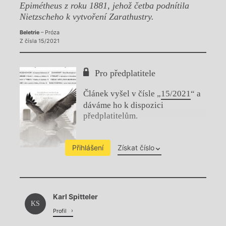
Epimétheus z roku 1881, jehož četba podnítila
Nietzscheho k vytvoření Zarathustry.
Beletrie
– Próza
Z čísla 15/2021
Pro předplatitele
Článek vyšel v čísle „
15/2021
“ a
dáváme ho k dispozici
předplatitelům.
Přihlášení
Získat číslo
Chviličku.
Karl Spitteler
Načítá se.
KS
Profil