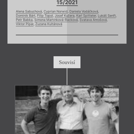
15/2021
Alena Sabuchová
,
Cyprian Norwid
,
Daniela Vodáčková
,
Dominik Bárt
,
Filip Topol
,
Josef Kučera
,
Karl Spitteler
,
Lukáš Senft
,
Petr Babka
,
Simona Martínková-Racková
,
Svatava Antošová
,
Viktor Pípal
,
Zuzana Kultánová
Souvisí