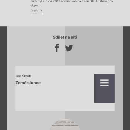
nich byl v roce 2017 nominován na cenu DILIA Litera pro
objev ...
Profil
Sdílet na síti
Jan Škrob
Země slunce