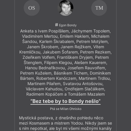
OS
TM
Egon Bondy
Anketa s Ivem Pospíšilem, Jáchymem Topolem,
Vladimírem Mertou, Emilem Haklem, Michalem
Šandou, Karlem Škrabalem, Petrem Motýlem,
Janem Škrobem, Janem Rejžkem, Vítem
Kremličkou, Jakubem Šofarem, Petrem Rezkem,
Zdeňkem Volfem, Františkem Dryjem, Petrem
Štenglem, Filipem Klegou, Alešem Kauerem,
Hanou Bednaříkovou, Josefem Rauvolfem,
Petrem Kuželem, Básníkem Tichem, Dominikem
Bártem, Robertem Kanóczem, Martinem Trdlou,
Martinem Pilařem, Svatavou Antošovou,
Václavem Kahudou, Ondřejem Slačálkem,
Radimem Kopáčem a Tomášem Mazalem
“Bez tebe by to Bondy nešlo”
Ptá se Milan Ohnisko
Mystická postava, z dnešního pohledu něco
mezi Kosmasem a mistrem Yodou. Nikdy jsem se
s ním nepotkal, ale byl mi všemi možnými kanály