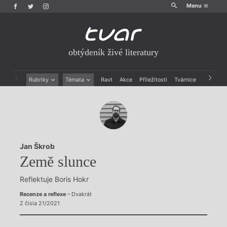
Menu
obtýdeník živé literatury
Rubriky
Témata
Ravt
Akce
Příležitosti
Tvárnice
Archiv
Beletrie
Ženy v katolické literatuře
Drobná publicistika
Právě vychází
Esejistika
Mauzoleum
Recenze a reflexe
Divadlo
Reportáže
Historie kolonialismu
Jan Škrob
Rozhovory
Dokument
Země slunce
Výroční ceny
Reflektuje Boris Hokr
Recenze a reflexe
– Dvakrát
Z čísla 21/2021