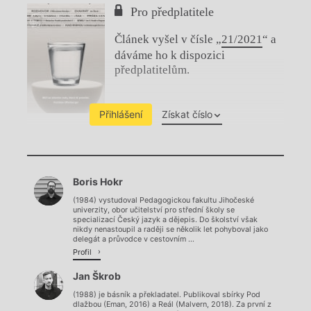
Pro předplatitele
Článek vyšel v čísle „
21/2021
“ a
dáváme ho k dispozici
předplatitelům.
Přihlášení
Získat číslo
Chviličku.
Boris Hokr
Načítá se.
(1984) vystudoval Pedagogickou fakultu Jihočeské
univerzity, obor učitelství pro střední školy se
specializací Český jazyk a dějepis. Do školství však
nikdy nenastoupil a raději se několik let pohyboval jako
delegát a průvodce v cestovním ...
Profil
Jan Škrob
(1988) je básník a překladatel. Publikoval sbírky Pod
dlažbou (Eman, 2016) a Reál (Malvern, 2018). Za první z