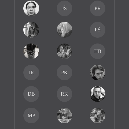
JŠ
PR
PŠ
HB
JR
PK
DB
RK
MP