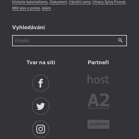
Historie kolonialismu
,
Dokument
,
Výroční ceny
,
Útvary Sylvy Ficové
,
969 slov o próze
,
Islám
Vyhledávání
Tvar na síti
Partneři