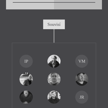
Souvisí
IP
VM
JR