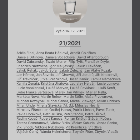
Vyšlo 16. 12. 2021
21/2021
Adéla Elbel
,
Anna Beata Háblová
,
Arnošt Goldflam
,
Daniela Drtinová
,
Daniela Vodáčková
,
David Attenborough
,
David Zábranský
,
Ewald Murrer
,
Filip Tylš
,
František Dryje
,
Friedrich Nietzsche
,
Igor Malijevský
,
Jakub Hlaváček
,
Jakub Řehák
,
Jakub Šofar
,
Jakub Železný
,
Jan Alatyr Kozák
,
Jan Němec
,
Jan Šavrda
,
Jiří Charvát
,
Jiří Jakubů
,
Jiří Kratochvil
,
Jiří Trávníček
,
Jitka Bret Srbová
,
Josef Daněk
,
Kamila Němečková
,
Kamila Ženatá
,
Kristýna Jirátová
,
Ladislav Heryán
,
Lucie Lomová
,
Lucie Vopálenská
,
Lukáš Marvan
,
Lukáš Pavlásek
,
Lukáš Senft
,
Lydie Franka Bartošová
,
Marek Jan Vilímek
,
Marian Palla
,
Markéta Nová
,
Martin Reiner
,
Martin Stöhr
,
Máša Pivovarová
,
Michael Rozsypal
,
Michal Šanda
,
Michal Viewegh
,
Milan Ohnisko
,
Milan Uhde
,
Milena Slavická (M. S.)
,
Miloslav Nevrlý
,
Miroslav Fišmeister
,
Ondřej Hanus
,
Patrik Linhart
,
Pavel Turek
,
Pavla Horáková
,
Petr Hruška
,
Petr Stančík
,
Petra Hůlová
,
Radim Kopáč
,
Robert Kanócz
,
Roman Krištof
,
Štěpán Kučera
,
Tereza Semotamová
,
Václav Bidlo
,
Václav Kahuda
,
Vanda Senko
,
Viki Shock
,
Viktorie Rybáková
,
Vít Kremlička
,
Vít Slíva
,
Vojtěch Černý
,
Wanda Heinrichová
,
Zbyněk Fišer
,
Zbyněk Vlasák