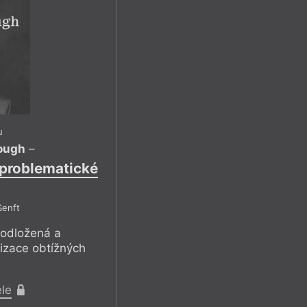
u
ough
–
 problematické
Senft
podložená a
rizace obtížných
ele