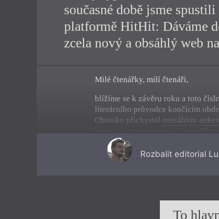
současné době jsme spustil
platformě HitHit: Dáváme 
zcela nový a obsáhlý web na
Milé čtenářky, milí čtenáři,
blížíme se k závěru roku a toto číslo
literárního průvodce končícím obd
Ohnisko přichystal
rozsáhlou anketu
literáti, ale také novináři a umělky
je letos nejvýrazněji oslovila. Upří
rozsáhlý a pestrý přehled vděčný: 
Rozbalit
editorial L
jako výčet podstatných publikací, a
pro výpravy do knihkupectví (z nic
povětšinou vypotácím jako z kasin
a s přesvědčením, že se tam musím b
To hlavn
Jsem opravdu rád, že rozhovorem to