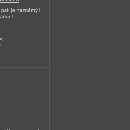
, pak je neznámý i
hanou!
ej
1
r