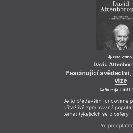
přechodem do etapy nové!
Nad kniho
David Attenbor
Fascinující svědectví,
vize
Reflektuje Lukáš 
Je to především fundovaně 
přitažlivě zpracovaná popula
témat týkajících se biosféry.
Pro předplatit