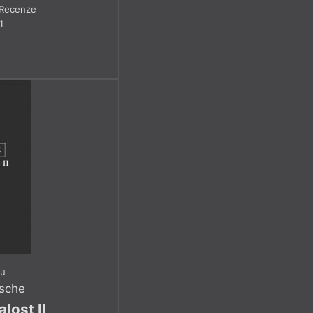
Recenze
1
ku
zsche
lost II