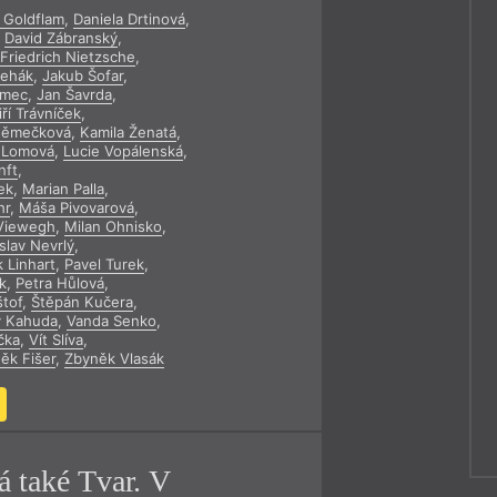
 Goldflam
,
Daniela Drtinová
,
y
,
David Zábranský
,
Friedrich Nietzsche
,
Řehák
,
Jakub Šofar
,
ěmec
,
Jan Šavrda
,
iří Trávníček
,
Němečková
,
Kamila Ženatá
,
 Lomová
,
Lucie Vopálenská
,
nft
,
ek
,
Marian Palla
,
hr
,
Máša Pivovarová
,
 Viewegh
,
Milan Ohnisko
,
slav Nevrlý
,
k Linhart
,
Pavel Turek
,
k
,
Petra Hůlová
,
tof
,
Štěpán Kučera
,
v Kahuda
,
Vanda Senko
,
čka
,
Vít Slíva
,
ěk Fišer
,
Zbyněk Vlasák
á také Tvar. V