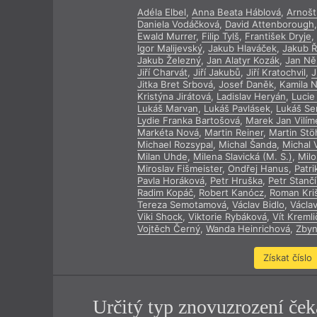
Adéla Elbel
,
Anna Beata Háblová
,
Arnošt
Výroční cen
Daniela Vodáčková
,
David Attenborough
Ewald Murrer
,
Filip Tylš
,
František Dryje
,
Igor Malijevský
,
Jakub Hlaváček
,
Jakub 
Jakub Železný
,
Jan Alatyr Kozák
,
Jan N
Jiří Charvát
,
Jiří Jakubů
,
Jiří Kratochvil
,
J
Jitka Bret Srbová
,
Josef Daněk
,
Kamila 
Kristýna Jirátová
,
Ladislav Heryán
,
Lucie
Lukáš Marvan
,
Lukáš Pavlásek
,
Lukáš Se
Lydie Franka Bartošová
,
Marek Jan Vilím
Markéta Nová
,
Martin Reiner
,
Martin Stö
Michael Rozsypal
,
Michal Šanda
,
Michal
Milan Uhde
,
Milena Slavická (M. S.)
,
Milo
Miroslav Fišmeister
,
Ondřej Hanus
,
Patri
Pavla Horáková
,
Petr Hruška
,
Petr Stančí
Radim Kopáč
,
Robert Kanócz
,
Roman Kriš
Tereza Semotamová
,
Václav Bidlo
,
Václa
Viki Shock
,
Viktorie Rybáková
,
Vít Kremli
Vojtěch Černý
,
Wanda Heinrichová
,
Zbyn
Získat číslo
Určitý typ znovuzrození ček