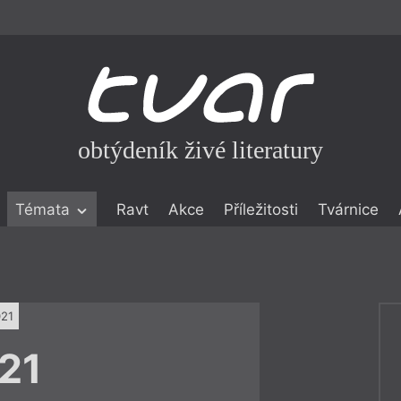
obtýdeník živé literatury
Témata
Ravt
Akce
Příležitosti
Tvárnice
ické literatuře
icistika
zí
021
eflexe
21
onialismu