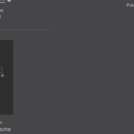
Pok
ej
3
ku
zsche
Fr