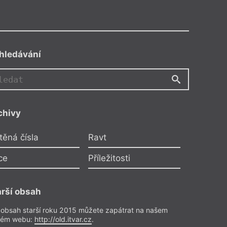
hledávání
FN
chivy
Překlad
iedrich Nietzsche
těná čísla
Ravt
promluvil / Also sprach
ce
Příležitosti
Zarathustra
y – to ani lev zatím nezmůže: ale
arší obsah
k novému tvoření – to zmůže lví
 obsah starší roku 2015 můžete zapátrat na našem
rém webu:
http://old.itvar.cz
.
o předplatitele