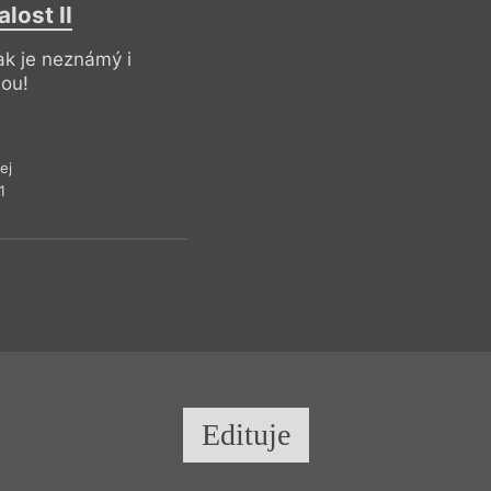
lost II
Pozdn
ak je neznámý i
– Jestliže jsou věc
nou!
člověk. Co tady s c
ej
1
Edituje