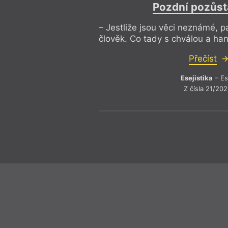
Pozdní pozůsta
– Jestliže jsou věci neznámé, p
člověk. Co tady s chválou a ha
Přečíst
Esejistika
– Es
Z čísla 21/202