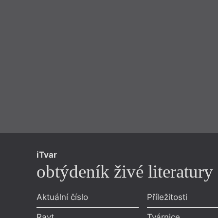
iTvar
obtýdeník živé literatury
Aktuální číslo
Příležitosti
Ravt
Tvárnice