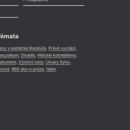
Témata
eny v katolické literatuře
,
Právě vychází
,
auzoleum
,
Divadlo
,
Historie kolonialismu
,
okument
,
Výroční ceny
,
Útvary Sylvy
icové
,
969 slov o próze
,
Islám