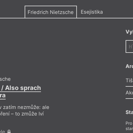
y
Esejistika
Friedrich Nietzsche
Vy
Ar
zsche
Fr
Tiš
 / Also sprach
Zarathustra 
Ak
ra
ev zatím nezmůže: ale
Stvořit nové hodnot
St
ření – to zmůže lví
stvořit si svobodu 
síla.
Pro
sta
ele
Pr