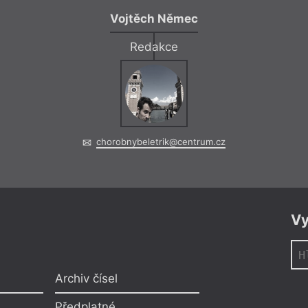
Vojtěch Němec
Redakce
chorobnybeletrik@centrum.cz
Vy
Archiv čísel
Předplatné