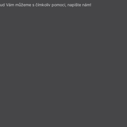
ud Vám můžeme s čímkoliv pomoci, napište nám!
Esejistika
– Esej
Z čísla 5/2023
Kniha v tisku
iedrich Nietzsche