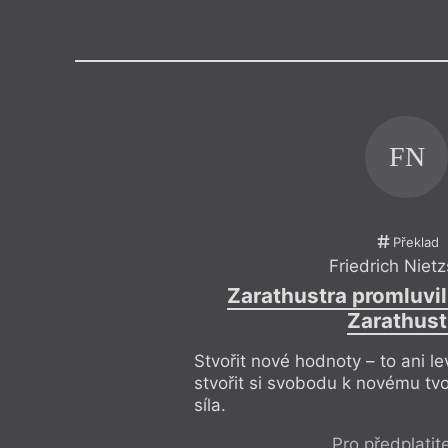
Výroční cen
FN
Překlad
Friedrich Niet
Zarathustra promluvil
Zarathust
Stvořit nové hodnoty – to ani l
stvořit si svobodu k novému tvo
síla.
Pro předplatit