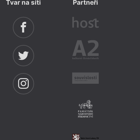
Tvar na síti
Partneři