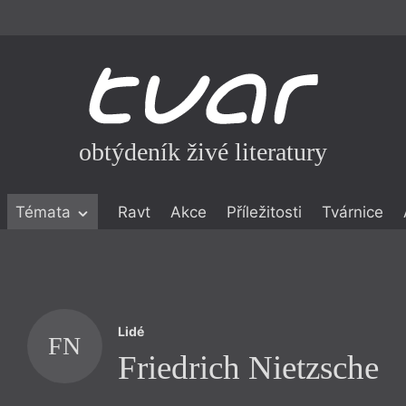
obtýdeník živé literatury
Témata
Ravt
Akce
Příležitosti
Tvárnice
ické literatuře
icistika
zí
Lidé
eflexe
FN
Friedrich Nietzsche
onialismu