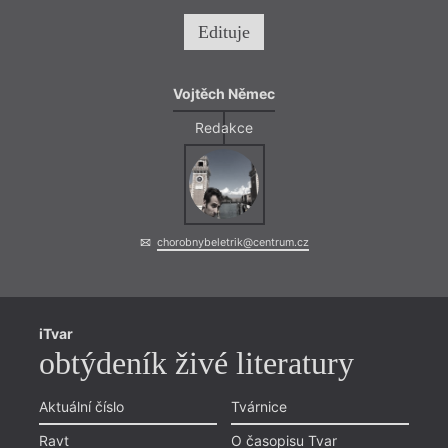
Edituje
Vojtěch Němec
Redakce
chorobnybeletrik@centrum.cz
iTvar
obtýdeník živé literatury
Aktuální číslo
Tvárnice
Ravt
O časopisu Tvar