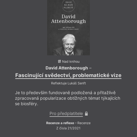
Nad knihou
David Attenborough
–
Fascinující svědectví, problematické vize
Fasc
Reflektuje Lukáš Senft
Je to především fundovaně podložená a přitažlivě
Je to
zpracovaná popularizace obtížných témat týkajících
zprac
se biosféry.
se bio
Pro předplatitele
Recenze a reflexe
– Recenze
Z čísla 21/2021