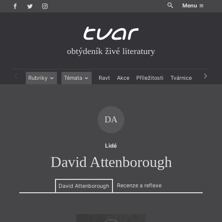
Menu
obtýdeník živé literatury
Rubriky
Témata
Ravt
Akce
Příležitosti
Tvárnice
Archiv
Beletrie
Ženy v katolické literatuře
Drobná publicistika
Právě vychází
Esejistika
Mauzoleum
DA
Recenze a reflexe
Divadlo
Reportáže
Historie kolonialismu
Rozhovory
Dokument
Lidé
Výroční ceny
David Attenborough
Recenze a reflexe
David Attenborough