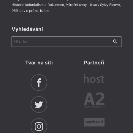
Historie kolonialismu
,
Dokument
,
Výroční ceny
,
Útvary Sylvy Ficové
,
969 slov o próze
,
Islám
Vyhledávání
Tvar na síti
Partneři