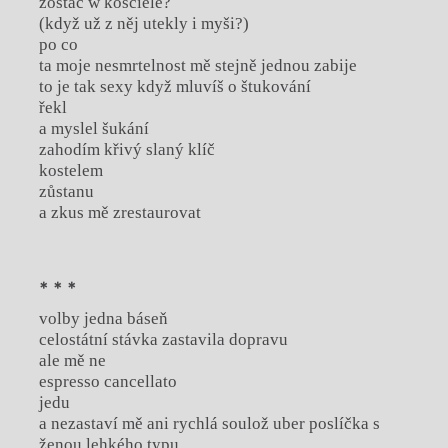
zostać w kościele?
(když už z něj utekly i myši?)
po co
ta moje nesmrtelnost mě stejně jednou zabije
to je tak sexy když mluvíš o štukování
řekl
a myslel šukání
zahodím křivý slaný klíč
kostelem
zůstanu
a zkus mě zrestaurovat
* * *
volby jedna báseň
celostátní stávka zastavila dopravu
ale mě ne
espresso cancellato
jedu
a nezastaví mě ani rychlá soulož uber poslíčka s
ženou lehkého typu