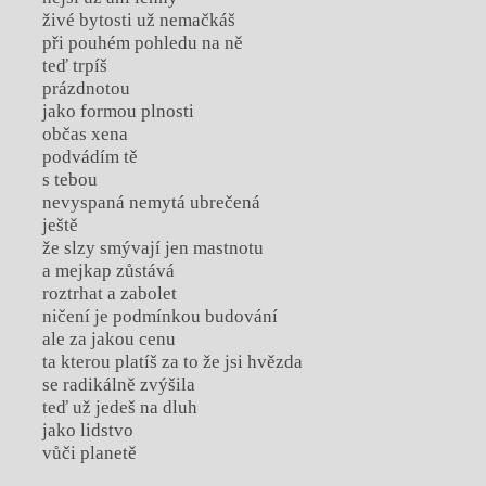
živé bytosti už nemačkáš
při pouhém pohledu na ně
teď trpíš
prázdnotou
jako formou plnosti
občas xena
podvádím tě
s tebou
nevyspaná nemytá ubrečená
ještě
že slzy smývají jen mastnotu
a mejkap zůstává
roztrhat a zabolet
ničení je podmínkou budování
ale za jakou cenu
ta kterou platíš za to že jsi hvězda
se radikálně zvýšila
teď už jedeš na dluh
jako lidstvo
vůči planetě