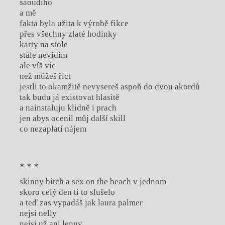
saoudiho
a mě
fakta byla užita k výrobě fikce
přes všechny zlaté hodinky
karty na stole
stále nevidím
ale víš víc
než můžeš říct
jestli to okamžitě nevysereš aspoň do dvou akordů
tak budu já existovat hlasitě
a nainstaluju klidně i prach
jen abys ocenil můj další skill
co nezaplatí nájem
* * *
skinny bitch a sex on the beach v jednom
skoro celý den ti to slušelo
a teď zas vypadáš jak laura palmer
nejsi nelly
nejsi už ani lenny