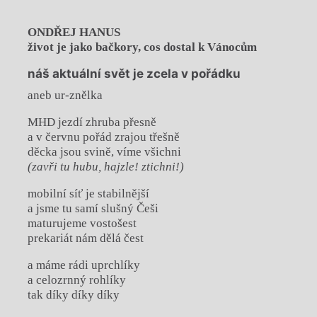
ONDŘEJ HANUS
život je jako bačkory, cos dostal k Vánocům
náš aktuální svět je zcela v pořádku
aneb ur-znělka
MHD jezdí zhruba přesně
a v červnu pořád zrajou třešně
děcka jsou svině, víme všichni
(zavři tu hubu, hajzle! ztichni!)
mobilní síť je stabilnější
a jsme tu samí slušný Češi
maturujeme vostošest
prekariát nám dělá čest
a máme rádi uprchlíky
a celozrnný rohlíky
tak díky díky díky