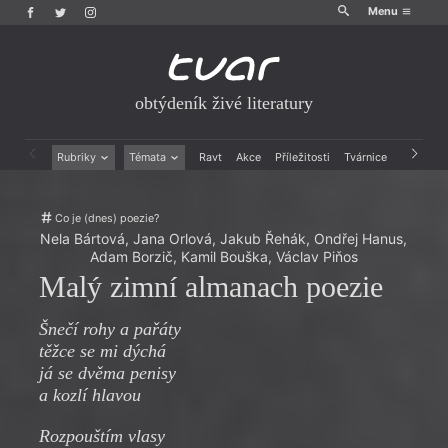
Menu
obtýdeník živé literatury
Rubriky
Témata
Ravt
Akce
Příležitosti
Tvárnice
Archiv
Beletrie
Ženy v katolické literatuře
Drobná publicistika
Právě vychází
Co je (dnes) poezie?
Esejistika
Mauzoleum
Nela Bártová
,
Jana Orlová
,
Jakub Řehák
,
Ondřej Hanus
,
Recenze a reflexe
Divadlo
Adam Borzič
,
Kamil Bouška
,
Václav Piňos
Reportáže
Historie kolonialismu
Malý zimní almanach poezie
Rozhovory
Dokument
Výroční ceny
Šnečí rohy a pařáty
těžce se mi dýchá
já se dvěma penisy
a kozlí hlavou
Rozpouštím vlasy