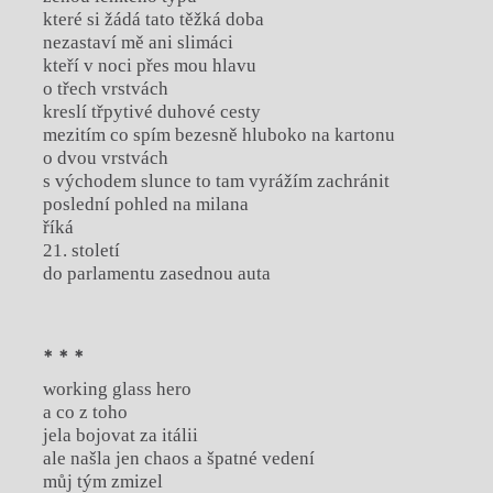
které si žádá tato těžká doba
nezastaví mě ani slimáci
kteří v noci přes mou hlavu
o třech vrstvách
kreslí třpytivé duhové cesty
mezitím co spím bezesně hluboko na kartonu
o dvou vrstvách
s východem slunce to tam vyrážím zachránit
poslední pohled na milana
říká
21. století
do parlamentu zasednou auta
* * *
working glass hero
a co z toho
jela bojovat za itálii
ale našla jen chaos a špatné vedení
můj tým zmizel