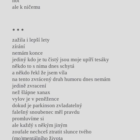
hot
ale k ničemu
* * *
zažila i lepší lety
zírání
nemám konce
jediný kdo je tu čistý jsou moje upíří tesáky
někdo to s nima dnes schytá
a někdo řekl že jsem víla
na tento zvrácený druh humoru dnes nemám
jedině zvracení
než šlápne xanax
vylov je v peněžence
dokud je parkinson zvladatelný
falešný snoubenec měl pravdu
promluvíme si
ale každý s někým jiným
zoufale nechceš ztratit slunce tvého
(mo)mentálního života