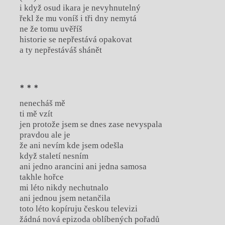
i když osud ikara je nevyhnutelný
řekl že mu voníš i tři dny nemytá
ne že tomu uvěříš
historie se nepřestává opakovat
a ty nepřestáváš shánět
* * *
nenecháš mě
ti mě vzít
jen protože jsem se dnes zase nevyspala
pravdou ale je
že ani nevím kde jsem odešla
když staletí nesním
ani jedno arancini ani jedna samosa
takhle hořce
mi léto nikdy nechutnalo
ani jednou jsem netančila
toto léto kopíruju českou televizi
žádná nová epizoda oblíbených pořadů