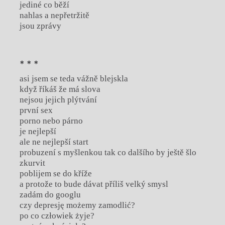
jediné co běží
nahlas a nepřetržitě
jsou zprávy
* * *
asi jsem se teda vážně blejskla
když říkáš že má slova
nejsou jejich plýtvání
první sex
porno nebo párno
je nejlepší
ale ne nejlepší start
probuzení s myšlenkou tak co dalšího by ještě šlo
zkurvit
poblijem se do kříže
a protože to bude dávat příliš velký smysl
zadám do googlu
czy depresję możemy zamodlić?
po co człowiek żyje?