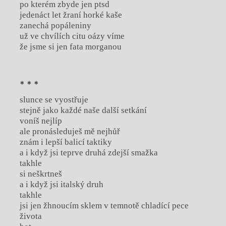
po kterém zbyde jen ptsd
jedenáct let žraní horké kaše
zanechá popáleniny
už ve chvílích citu oázy víme
že jsme si jen fata morganou
* * *
slunce se vyostřuje
stejně jako každé naše další setkání
voníš nejlíp
ale pronásleduješ mě nejhůř
znám i lepší balicí taktiky
a i když jsi teprve druhá zdejší smažka
takhle
si neškrtneš
a i když jsi italský druh
takhle
jsi jen žhnoucím sklem v temnotě chladící pece
života