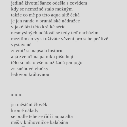
jediná životní šance odešla s covidem
kdy se nemožné stalo možným
takže co mě po této aqua altě čeká
je jen rande v bruntálské nádražce
v jaké fázi této krátké série
nesmyslných událostí se tedy teď nacházím
mezitím co vy si užíváte vězení pro sebe pečlivě
vystavené
zevnitř se napsala historie
a já zvenčí na patníku píšu hejt
tělo si místo všeho už žádá jen jógu
ze sněhové vločky
ledovou královnou
* * *
jsi měsíční člověk
kromě nálady
se podle tebe se řídí i aqua alta
máš v knihovničce balabána