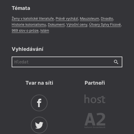
Témata
Ženy v katolické literatuře
,
Právě vychází
,
Mauzoleum
,
Divadlo
,
Historie kolonialismu
,
Dokument
,
Výroční ceny
,
Útvary Sylvy Ficové
,
969 slov o próze
,
Islám
Vyhledávání
= 2022
Tvar na síti
Partneři
16. 1
19:0
HYB4
poes
Uvede
věnuj
probě