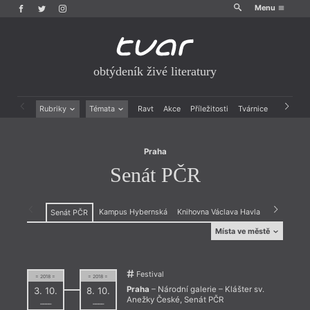
Menu
obtýdeník živé literatury
Praha
Senát PČR
Rubriky
Témata
Ravt
Akce
Příležitosti
Tvárnice
Archiv
Beletrie
Ženy v katolické literatuře
Drobná publicistika
Právě vychází
Praha
Esejistika
Mauzoleum
Senát PČR
Recenze a reflexe
Divadlo
Reportáže
Historie kolonialismu
Rozhovory
Dokument
Kampus Hybernská
Knihovna Václava Havla
Knihovna n
Senát PČR
Výroční ceny
Místa ve městě
A studio Rubín
Kavárna a čajovna U
Pamětní deska
Akademické
Božího mlýna
Ladislava Klímy v
konferenční centrum
Kavárna Bazén
Záběhlicích
Akademie věd ČR
Kavárna Carpe Diem
Pasáž Platýz
Festival
Akademie
Kavárna Čekárna
PNP - Sál Boženy
= 2018 =
= 2018 =
výtvarných umění v
Kavárna Činoherního
Němcové
Praha
– Národní galerie – Klášter sv.
3. 10.
8. 10.
Praze
klubu
Pokojíček
Anežky České, Senát PČR
––––
––––
Americké centrum
Kavárna Dejvického
Polí5 / Rekomando