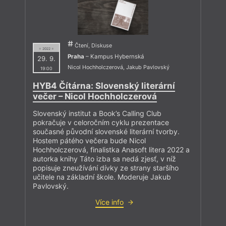
Čtení, Diskuse
= 2022 =
Praha
– Kampus Hybernská
29. 9.
Nicol Hochholczerová
,
Jakub Pavlovský
19:00
HYB4 Čítárna: Slovenský literární
večer – Nicol Hochholczerová
Slovenský institut a Book’s Calling Club
pokračuje v celoročním cyklu prezentace
současné původní slovenské literární tvorby.
Hostem pátého večera bude Nicol
Hochholczerová, finalistka Anasoft litera 2022 a
autorka knihy Táto izba sa nedá zjesť, v níž
popisuje zneužívání dívky ze strany staršího
učitele na základní škole. Moderuje Jakub
Pavlovský.
Více info