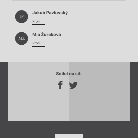
Načítá se.
Jakub Pavlovský
Načítá se.
JP
Profil
Mia Žureková
MŽ
Profil
Sdílet na síti