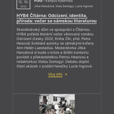
Praha
– Kampus Hybernská
12. 10.
Jitka Hanušová
,
Viola Somogyi
,
Lucie Ingrová
19:00
HYB4 Čítárna: Odcizení, identita,
příroda: večer se sámskou literaturou
Skandinávský dům ve spolupráci s Čítárnou
HYB4 pořádá literární večer věnovaný románu
Odcizení (česky 2022, Kniha Zlín, přel. Petra
Hesová) švédské autorky se sámskými kořeny
Ann-Helén Laestadius. Moderátorka Jitka
Hanušová si bude o knize a širším kontextu
povídat s překladatelkou Petrou Hesovou a
redaktorkou Violou Somogyi. Debatu doplní
čtení ukázek v podání herečky Lucie Ingrové.
Více info