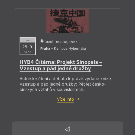
= 2022 =
Čtení, Diskuse, Křest
28. 9.
Praha
– Kampus Hybernská
18:00
HYB4 Čítárna: Projekt Sinopsis –
Vzestup a pád jedné družby
Autorské čtení a debata k právě vydané knize
Vzestup a pád jedné družby: Pět let česko-
čínských vztahů v souvislostech.
Více info