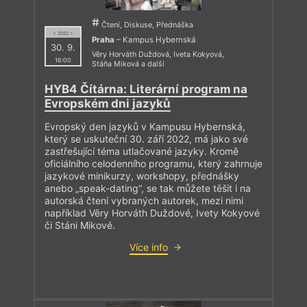
Čtení, Diskuse, Přednáška
= 2022 =
Praha
– Kampus Hybernská
30. 9.
Věry Horváth Duždová
,
Iveta Kokyová
,
16:00
Stáňa Miková
a další
HYB4 Čítárna: Literární program na
Evropském dni jazyků
Evropský den jazyků v Kampusu Hybernská,
který se uskuteční 30. září 2022, má jako své
zastřešující téma utlačované jazyky. Kromě
oficiálního celodenního programu, který zahrnuje
jazykové minikurzy, workshopy, přednášky
anebo „speak-dating“, se tak můžete těšit i na
autorská čtení vybraných autorek, mezi nimi
například Věry Horváth Duždové, Ivety Kokyové
či Stáni Mikové.
Více info