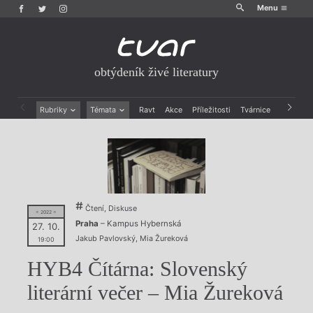
Menu
obtýdeník živé literatury
Rubriky
Témata
Ravt
Akce
Příležitosti
Tvárnice
Archiv
Beletrie
Ženy v katolické literatuře
Drobná publicistika
Právě vychází
Esejistika
Mauzoleum
Recenze a reflexe
Divadlo
Reportáže
Historie kolonialismu
Rozhovory
Dokument
Čtení, Diskuse
= 2022 =
Výroční ceny
Praha
– Kampus Hybernská
27. 10.
Jakub Pavlovský
,
Mia Žureková
19:00
HYB4 Čítárna: Slovenský
literární večer – Mia Žureková