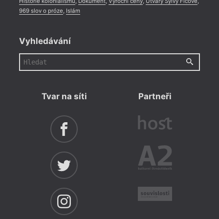
Historie kolonialismu
,
Dokument
,
Výroční ceny
,
Útvary Sylvy Ficové
,
969 slov o próze
,
Islám
Vyhledávání
Tvar na síti
Partneři