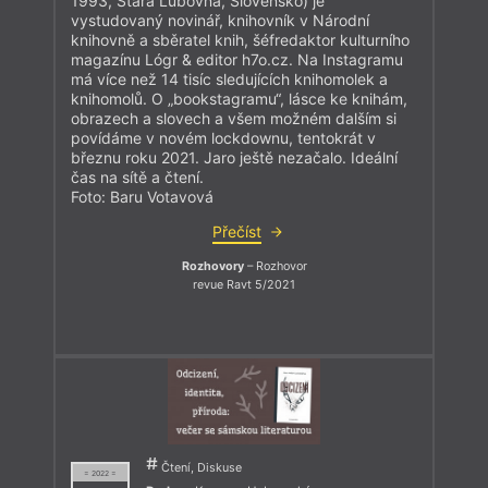
1993, Stará Ľubovňa, Slovensko) je
vystudovaný novinář, knihovník v Národní
knihovně a sběratel knih, šéfredaktor kulturního
magazínu Lógr & editor h7o.cz. Na Instagramu
má více než 14 tisíc sledujících knihomolek a
knihomolů. O „bookstagramu“, lásce ke knihám,
obrazech a slovech a všem možném dalším si
povídáme v novém lockdownu, tentokrát v
březnu roku 2021. Jaro ještě nezačalo. Ideální
čas na sítě a čtení.
Foto: Baru Votavová
Přečíst
Rozhovory
– Rozhovor
revue Ravt 5/2021
Čtení, Diskuse
= 2022 =