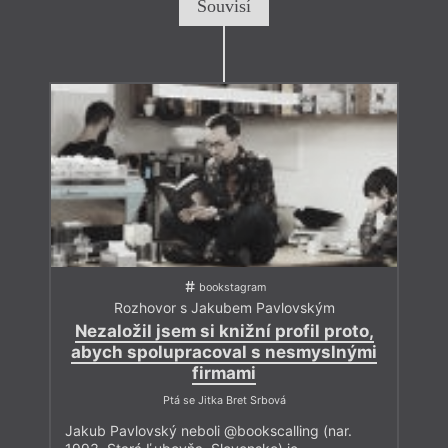
Souvisí
bookstagram
Rozhovor s Jakubem Pavlovským
Nezaložil jsem si knižní profil proto,
abych spolupracoval s nesmyslnými
firmami
Ptá se Jitka Bret Srbová
Jakub Pavlovský neboli @bookscalling (nar.