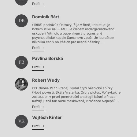
Profil
Dominik Bárt
DB
(1998) pochází z Ostravy. Žije v Brně, kde studuje
bohemistiku na FF MU. Je členem undergroundového
uskupení Vítrholc a bubeníkem v progresivně
psychedelické kapele Šamanovo zboží. Je laureátem
několika cen v soutěžích pro mladé básníky. ...
Profil
Pavlína Borská
PB
Profil
Robert Wudy
(13. dubna 1977, Praha), vydal čtyři básnické sbírky
(Nové pověsti, Skála Vratanka, Orbis pictus, Voňavka), je
zastoupen v první porevoluční antologii básní o Praze
Každý ji zná tak bude maskovaná, v ročence Nejlepší ...
Profil
Vojtěch Kinter
VK
Profil