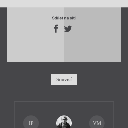
Sdílet na síti
Souvisí
IP
VM