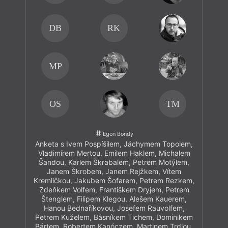
DB
RK
MP
OS
TM
Egon Bondy
Anketa s Ivem Pospíšilem, Jáchymem Topolem,
Vladimírem Mertou, Emilem Haklem, Michalem
Šandou, Karlem Škrabalem, Petrem Motýlem,
Janem Škrobem, Janem Rejžkem, Vítem
Kremličkou, Jakubem Šofarem, Petrem Rezkem,
Zdeňkem Volfem, Františkem Dryjem, Petrem
Štenglem, Filipem Klegou, Alešem Kauerem,
Hanou Bednaříkovou, Josefem Rauvolfem,
Petrem Kuželem, Básníkem Tichem, Dominikem
Bártem, Robertem Kanóczem, Martinem Trdlou,