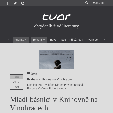
Menu
obtýdeník živé literatury
Rubriky
Témata
Ravt
Akce
Příležitosti
Tvárnice
Archiv
Beletrie
Ženy v katolické literatuře
Drobná publicistika
Právě vychází
Esejistika
Mauzoleum
Recenze a reflexe
Divadlo
Reportáže
Historie kolonialismu
Rozhovory
Dokument
Čtení
= 2022 =
Výroční ceny
Praha
– Knihovna na Vinohradech
21. 2.
Dominik Bárt
,
Vojtěch Kinter
,
Pavlína Borská
,
19:00
Barbora Čaňová
,
Robert Wudy
Mladí básníci v Knihovně na
Vinohradech