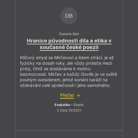
DB
Dominik Bárt
Hranice původnosti díla a etika v
současné české poezii
Klíčový smysl se Mirčevovi a lidem ztrácí, je až
fyzicky na dosah ruky, ale vždy proteče mezi
prsty, čímž se dostáváme k motivu
bezmocnosti. Mirčev a každý člověk je ve světě
pouhým outsiderem, jehož konání naráží na
očekávání celé společnosti i jeho samotného.
Přečíst
Esejistika
– Studie
Z čísla 15/2021