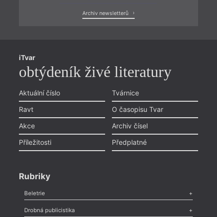
Archiv newsletterů
iTvar
obtýdeník živé literatury
Aktuální číslo
Tvárnice
Ravt
O časopisu Tvar
Akce
Archiv čísel
Příležitosti
Předplatné
Rubriky
Beletrie
Poezie
,
Próza
,
Dokumenty
,
Drama
,
Celá rubrika
Drobná publicistika