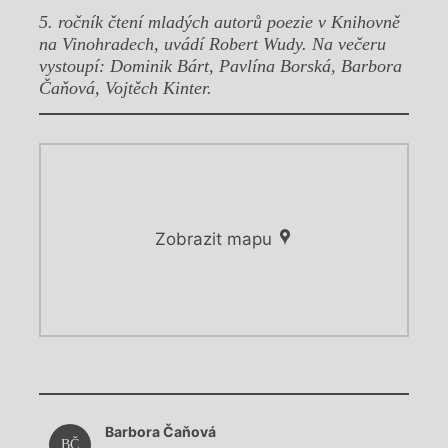
5. ročník čtení mladých autorů poezie v Knihovně
na Vinohradech, uvádí Robert Wudy. Na večeru
vystoupí: Dominik Bárt, Pavlína Borská, Barbora
Čaňová, Vojtěch Kinter.
Zobrazit mapu
Chviličku.
Chviličku.
Načítá se.
Barbora Čaňová
Načítá se.
BČ