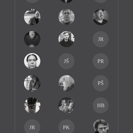
JR
JŠ
PR
PŠ
HB
JR
PK