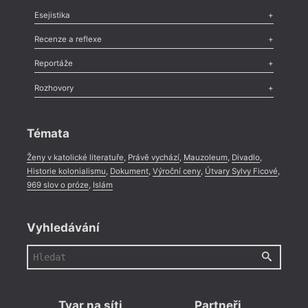
Odlesk
,
Zasláno
,
Nezařazené
,
Novinky v Tvaru
,
Slovo
,
Výročí
,
Esejistika
Nekrolog
,
Glosa
,
Sloupek
,
Pozvánka
,
Literární soutěž
,
Komentář
,
Celá rubrika
Esej
,
Pádlo
,
Úvaha
,
Texty
,
Studie
,
Celá rubrika
Recenze a reflexe
Recenze
,
Dvakrát
,
Horké párky
,
969 slov o próze
,
Reportáže
Méně slov o próze
,
Celá rubrika
Literární zítřky
,
Reportáž
,
Literární život
,
Divadlo
,
Kritický ohlas
,
Rozhovory
Celá rubrika
Rozhovor
,
Anketa
,
Celá rubrika
Témata
Ženy v katolické literatuře
,
Právě vychází
,
Mauzoleum
,
Divadlo
,
Historie kolonialismu
,
Dokument
,
Výroční ceny
,
Útvary Sylvy Ficové
,
969 slov o próze
,
Islám
Vyhledávání
Tvar na síti
Partneři