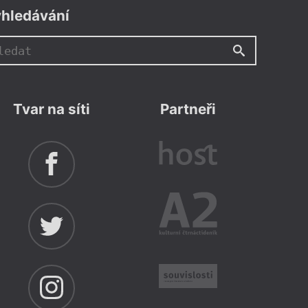
mpus Hybernská
hledávání
lerová
,
Tereza Englová
Uvedení knihy Marcely
tínu duhy
ve svých vzpomínkách prokládaných
Tvar na síti
Partneři
 zachycuje mnohdy těžko uvěřitelné
oho, co se v letech 2007 a 2008 v
 událo. Nechte se pohltit svižným
bohatou kulturní tradicí a jejích tak
obyvatelích. Akci bude moderovat
ngelová.
Více info