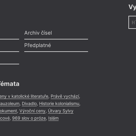
Praha
– Ka
9. 11.
Vy
Marcela Mül
18:30
HYB4 Čítárna: 
Müllerové: Ve s
Archiv čísel
Marcela Müllerová 
Předplatné
deníkovými zápisky
zážitky na pozadí t
Pákistánu skutečně
vyprávěním o zemi s 
trochu svérázných 
Témata
novinářka Tereza E
eny v katolické literatuře
,
Právě vychází
,
auzoleum
,
Divadlo
,
Historie kolonialismu
,
okument
,
Výroční ceny
,
Útvary Sylvy
icové
,
969 slov o próze
,
Islám