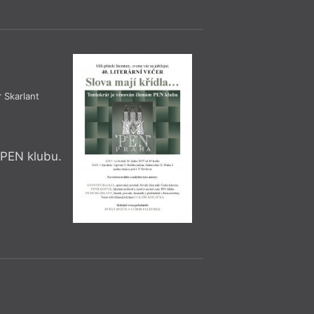
sedmého večera bud
překladatel Mirek Z
r Skarlant
Diskuse
= 2022 =
Praha
– Ka
23. 11.
 PEN klubu.
Jan Bělíček
19:00
HYB4 Čítárna: 
o současné lite
23. listopadu prob
večer na téma souč
autorem literárníh
něhož vychází i ste