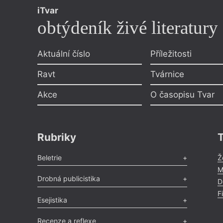
iTvar
obtýdeník živé literatury
Aktuální číslo
Příležitosti
Ravt
Tvárnice
Akce
O časopisu Tvar
Rubriky
Beletrie
Ž
M
Poezie
,
Próza
,
Dokumenty
,
Drama
,
Celá rubrika
Drobná publicistika
D
F
Odlesk
,
Zasláno
,
Nezařazené
,
Novinky v Tvaru
,
Slovo
,
Esejistika
Výročí
,
Nekrolog
,
Glosa
,
Sloupek
,
Pozvánka
,
Literární soutěž
,
Komentář
,
Celá rubrika
Esej
,
Pádlo
,
Úvaha
,
Texty
,
Studie
,
Celá rubrika
Recenze a reflexe