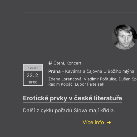
Drive House Club
Knihkupec
Dům čtení
Knihkupec
Duše v peří
Knihovna 
EMA Espresso Bar
Knihovna 
Estonské velvyslanectví
Knihovna 
Eternia Smíchov
Knihy Do
Čtení, Koncert
= 2018 =
Praha
– Kavárna a čajovna U Božího mlýna
22. 2.
Zdena Lorencová
,
Vladimír Poštulka
,
Dušan Spá
19:00
Radim Kopáč
,
Lubor Falteisek
Erotické prvky v české literatuře
Další z cyklu pořadů Slova mají křídla.
Více info