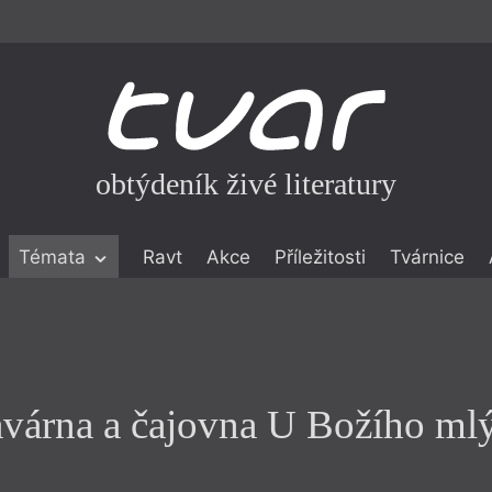
obtýdeník živé literatury
Praha
Témata
Ravt
Akce
Příležitosti
Tvárnice
várna a čajovna U Božího ml
ické literatuře
icistika
zí
eflexe
várna a čajovna U Božího ml
onialismu