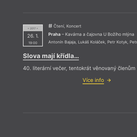
Čtení, Koncert
= 2017 =
Praha
– Kavárna a čajovna U Božího mlýna
26. 1.
Antonín Bajaja
,
Lukáš Koláček
,
Petr Kotyk
,
Pet
19:00
Slova mají křídla…
40. literární večer, tentokrát věnovaný členům
Více info