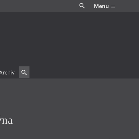
Menu
Archiv
ýna
ýna