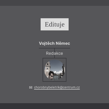
Edituje
= 2022 =
Čtení, Di
16. 11.
Praha
– Ka
19:00
Vojtěch Němec
HYB4 Čítárna: A
pictura
Redakce
Uvedení listopadové
tematizaci výtvarné
listopadu v Kampu
chorobnybeletrik@centrum.cz
Čtení, Di
= 2022 =