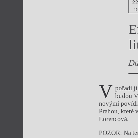
22
Výroční cen
19
E
l
Da
V
pořadí ji
budou Vl
novými povídka
Prahou, které
Lorencová.
POZOR: Na ten