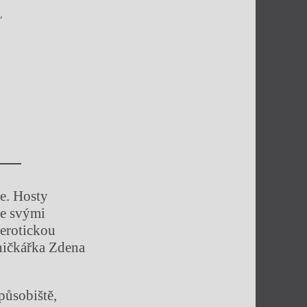
,
ce. Hosty
se svými
 erotickou
ničkářka Zdena
působiště,