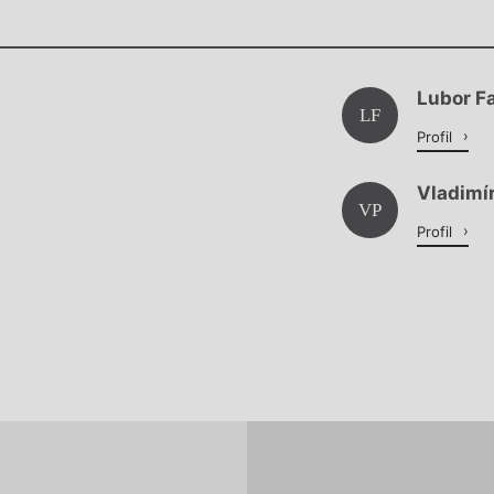
Chviličku.
Chviličku.
Načítá se.
Lubor Fa
Načítá se.
LF
Profil
Vladimí
VP
Profil