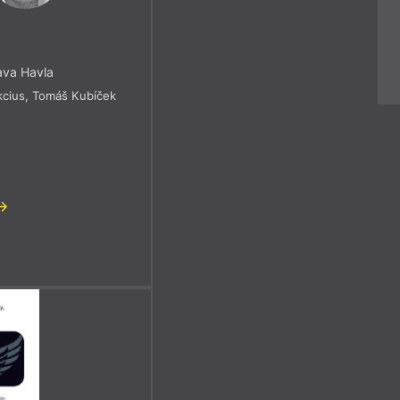
ava Havla
kcius
,
Tomáš Kubíček