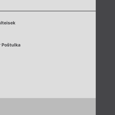
lteisek
r Poštulka