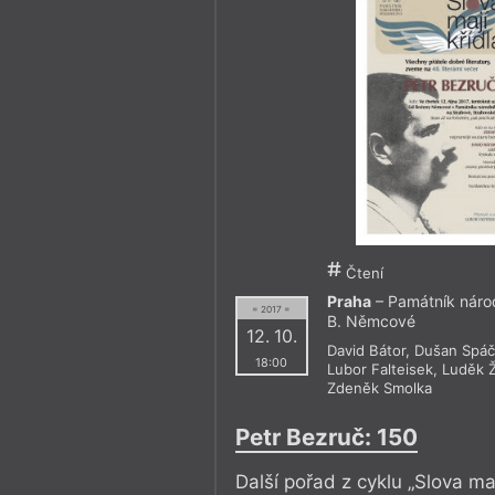
Čtení
Praha
– Památník národ
= 2017 =
B. Němcové
12. 10.
David Bátor
,
Dušan Spáči
18:00
Lubor Falteisek
,
Luděk Ž
Zdeněk Smolka
Petr Bezruč: 150
Další pořad z cyklu „Slova mají