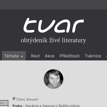
obtýdeník živé literatury
Témata
Ravt
Akce
Příležitosti
Tvárnice
ické literatuře
icistika
zí
eflexe
onialismu
Čtení, Koncert
018 =
Praha
– Kavárna a čajovna U Božího mlýna