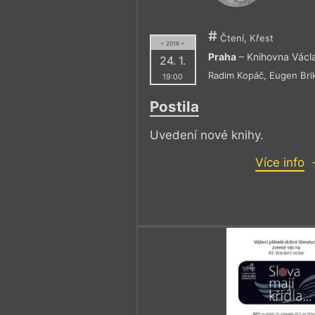
Čtení, Křest
= 2018 =
Praha
– Knihovna Václ
24. 1.
Radim Kopáč
,
Eugen Bri
19:00
Postila
Uvedení nové knihy.
Více info