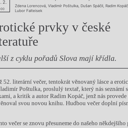
. 2.
Zdena Lorencová
,
Vladimír Poštulka
,
Dušan Spáčil
,
Radim Kopáč
y
:00
Lubor Falteisek
rotické prvky v české
iteratuře
lší z cyklu pořadů Slova mají křídla.
ž 52. literární večer, tentokrát věnovaný lásce a eroti
adimír Poštulka, proslulý textař, který nás seznámí 
mi, a kritik a autor Radim Kopáč, jenž nás provede
 věnoval svou novou knihu. Hudbou večer doplní pís
to večer se znovu přesuneme do našeho někdejšího 