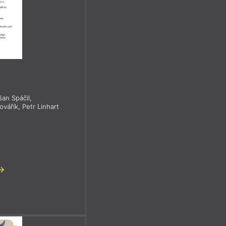
an Spáčil
,
ovářík
,
Petr Linhart