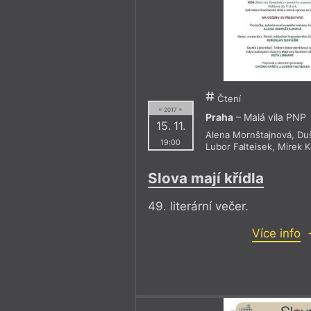
Čtení
= 2017 =
Praha
– Malá vila PNP
15. 11.
Alena Mornštajnová
,
Duš
19:00
Lubor Falteisek
,
Mirek K
Slova mají křídla
49. literární večer.
Více info