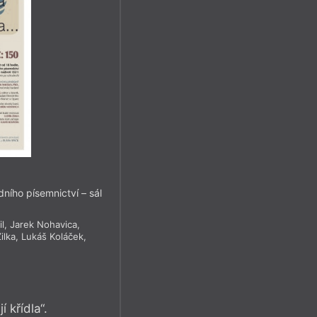
ního písemnictví – sál
l
,
Jarek Nohavica
,
ilka
,
Lukáš Koláček
,
 křídla“.