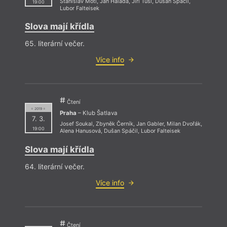
Stanislav Motl
,
Jan Halada
,
Jiří Tušl
,
Dušan Spáčil
,
19:00
Lubor Falteisek
Slova mají křídla
65. literární večer.
Více info
Čtení
= 2019 =
Praha
– Klub Šatlava
7. 3.
Josef Soukal
,
Zbyněk Černík
,
Jan Gabler
,
Milan Dvořák
,
19:00
Alena Hanusová
,
Dušan Spáčil
,
Lubor Falteisek
Slova mají křídla
64. literární večer.
Více info
Čtení