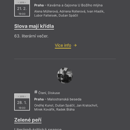
= 2019 =
Praha
– Kavárna a čajovna U Božího mlýna
21. 2.
Alena Müllerová
,
Adriena Rollerová
,
Ivan Hladík
,
19:00
Lubor Falteisek
,
Dušan Spáčil
Slova mají křídla
63. literární večer.
Více info
Čtení, Diskuse
= 2019 =
Praha
– Malostranská beseda
28. 1.
Ondřej Kunst
,
Dušan Spáčil
,
Jan Kratochvíl
,
19:00
Mirek Kovářík
,
Radek Bláha
Zelené peří
Literárně-kritická seance.