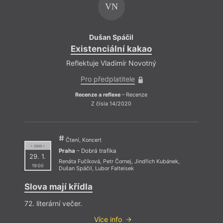
VN
Dušan Spáčil
Existenciální kakao
Exi
Reflektuje Vladimír Novotný
Refle
Pro předplatitele
P
Recenze a reflexe
– Recenze
Rec
Z čísla 14/2020
Čtení, Koncert
= 2020 =
Praha
– Dobrá trafika
29. 1.
Renáta Fučíková
,
Petr Čornej
,
Jindřich Kubánek
,
19:00
Dušan Spáčil
,
Lubor Falteisek
Slova mají křídla
72. literární večer.
Více info