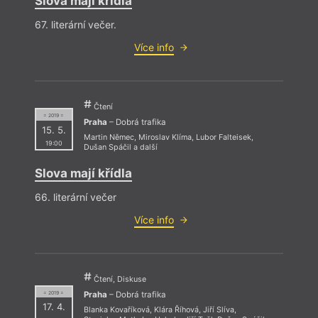
Slova mají křídla
67. literární večer.
Více info
Čtení
= 2019 =
Praha
– Dobrá trafika
15. 5.
Martin Němec
,
Miroslav Klíma
,
Lubor Falteisek
,
19:00
Dušan Spáčil
a další
Slova mají křídla
66. literární večer
Více info
Čtení, Diskuse
Praha
– Dobrá trafika
= 2019 =
17. 4.
Blanka Kovaříková
,
Klára Říhová
,
Jiří Slíva
,