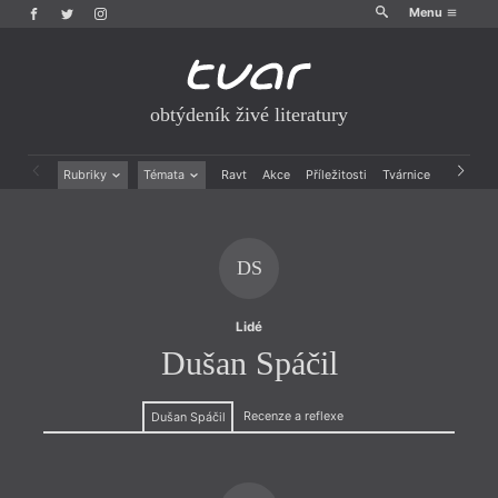
Menu
obtýdeník živé literatury
Rubriky
Témata
Ravt
Akce
Příležitosti
Tvárnice
Archiv
Beletrie
Ženy v katolické literatuře
Drobná publicistika
Právě vychází
Esejistika
Mauzoleum
DS
Recenze a reflexe
Divadlo
Reportáže
Historie kolonialismu
Rozhovory
Dokument
Lidé
Výroční ceny
Dušan Spáčil
Recenze a reflexe
Dušan Spáčil