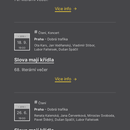
Více info
Čtení, Koncert
= 2019 =
Praha
– Dobrá trafika
18. 9.
Ota Kars
,
Jan Vodňanský
,
Vladimír Stibor
,
19:00
Lubor Falteisek
,
Dušan Spáčil
Slova mají křídla
68. literární večer
Více info
Čtení
= 2019 =
Praha
– Dobrá trafika
26. 6.
Renata Kalenská
,
Jana Červenková
,
Miroslav Svoboda
,
19:00
Pavel Štědrý
,
Dušan Spáčil
,
Lubor Falteisek