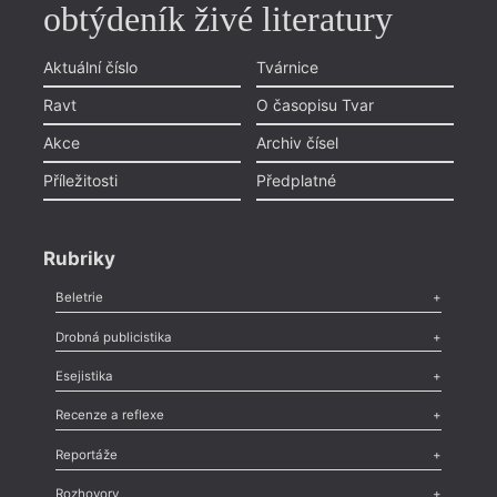
obtýdeník živé literatury
Aktuální číslo
Tvárnice
Ravt
O časopisu Tvar
Akce
Archiv čísel
Příležitosti
Předplatné
Rubriky
Beletrie
Poezie
,
Próza
,
Dokumenty
,
Drama
,
Celá rubrika
Drobná publicistika
Odlesk
,
Zasláno
,
Nezařazené
,
Novinky v Tvaru
,
Slovo
,
Výročí
,
Esejistika
Nekrolog
,
Glosa
,
Sloupek
,
Pozvánka
,
Literární soutěž
,
Komentář
,
Celá rubrika
Esej
,
Pádlo
,
Úvaha
,
Texty
,
Studie
,
Celá rubrika
Recenze a reflexe
Recenze
,
Dvakrát
,
Horké párky
,
969 slov o próze
,
Reportáže
Méně slov o próze
,
Celá rubrika
Literární zítřky
,
Reportáž
,
Literární život
,
Divadlo
,
Kritický ohlas
,
Rozhovory