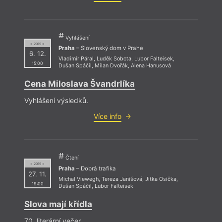
Vyhlášení
= 2019 =
Praha
– Slovenský dom v Prahe
6. 12.
Vladimír Páral
,
Luděk Sobota
,
Lubor Falteisek
,
15:00
Dušan Spáčil
,
Milan Dvořák
,
Alena Hanusová
Cena Miloslava Švandrlíka
Vyhlášení výsledků.
Více info
Čtení
= 2019 =
Praha
– Dobrá trafika
27. 11.
Michal Viewegh
,
Tereza Janišová
,
Jitka Osička
,
19:00
Dušan Spáčil
,
Lubor Falteisek
Slova mají křídla
70. literární večer.