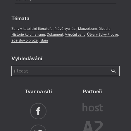
Celá rubrika
Rozhovor
,
Anketa
,
Celá rubrika
Témata
Ženy v katolické literatuře
,
Právě vychází
,
Mauzoleum
,
Divadlo
,
Historie kolonialismu
,
Dokument
,
Výroční ceny
,
Útvary Sylvy Ficové
,
969 slov o próze
,
Islám
Vyhledávání
Tvar na síti
Partneři