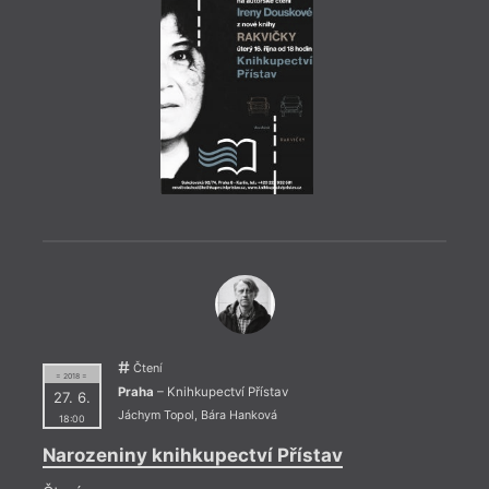
= 2022
23. 1
19:0
HYB4
Deba
23. l
disku
Čtení
Bělíč
= 2018 =
murmu
Praha
– Knihkupectví Přístav
27. 6.
Jáchym Topol
,
Bára Hanková
18:00
Narozeniny knihkupectví Přístav