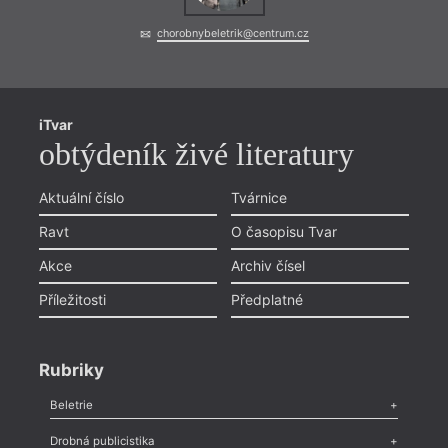
chorobnybeletrik@centrum.cz
iTvar
= 2022
2. 11
obtýdeník živé literatury
19:0
HYB4
Aktuální číslo
Tvárnice
FIF
Ravt
O časopisu Tvar
Adole
Akce
Archiv čísel
Mary 
básní
Příležitosti
Předplatné
Rubriky
Beletrie
Poezie
,
Próza
,
Dokumenty
,
Drama
,
Celá rubrika
Drobná publicistika