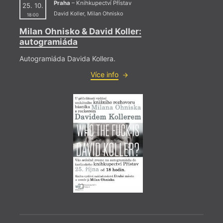
Praha
– Knihkupectví Přístav
25. 10.
David Koller
,
Milan Ohnisko
18:00
Milan Ohnisko & David Koller:
autogramiáda
Autogramiáda Davida Kollera.
Více info
= 2022
9. 11
18:3
HYB4
Müll