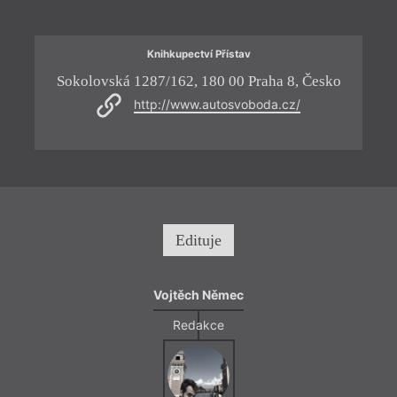
Marce
prokl
těžko
Knihkupectví Přístav
letec
Necht
Sokolovská 1287/162, 180 00 Praha 8, Česko
H
bohat
http://www.autosvoboda.cz/
obyva
Engel
Edituje
Vojtěch Němec
Redakce