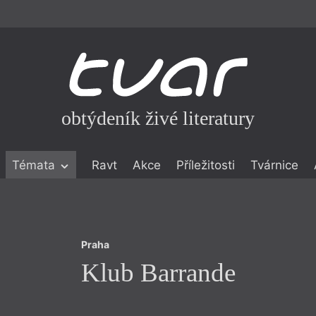
obtýdeník živé literatury
Praha
Témata
Ravt
Akce
Příležitosti
Tvárnice
Klub Barrande
ické literatuře
icistika
zí
Praha
eflexe
Klub Barrande
onialismu