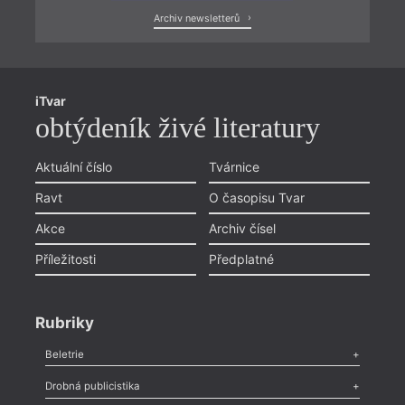
Archiv newsletterů
iTvar
obtýdeník živé literatury
Aktuální číslo
Tvárnice
Ravt
O časopisu Tvar
Akce
Archiv čísel
Příležitosti
Předplatné
Rubriky
Beletrie
Poezie
,
Próza
,
Dokumenty
,
Drama
,
Celá rubrika
Drobná publicistika