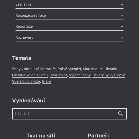
Odlesk
,
Zasláno
,
Nezařazené
,
Novinky v Tvaru
,
Slovo
,
Výročí
,
Esejistika
Nekrolog
,
Glosa
,
Sloupek
,
Pozvánka
,
Literární soutěž
,
Komentář
,
Celá rubrika
Esej
,
Pádlo
,
Úvaha
,
Texty
,
Studie
,
Celá rubrika
Recenze a reflexe
Recenze
,
Dvakrát
,
Horké párky
,
969 slov o próze
,
Reportáže
Méně slov o próze
,
Celá rubrika
Literární zítřky
,
Reportáž
,
Literární život
,
Divadlo
,
Kritický ohlas
,
Rozhovory
Celá rubrika
Rozhovor
,
Anketa
,
Celá rubrika
Témata
Ženy v katolické literatuře
,
Právě vychází
,
Mauzoleum
,
Divadlo
,
Historie kolonialismu
,
Dokument
,
Výroční ceny
,
Útvary Sylvy Ficové
,
969 slov o próze
,
Islám
Vyhledávání
Tvar na síti
Partneři