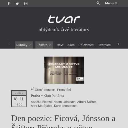
Menu
obtýdeník živé literatury
Rubriky
Témata
Ravt
Akce
Příležitosti
Tvárnice
Archiv
Beletrie
Ženy v katolické literatuře
Drobná publicistika
Právě vychází
Esejistika
Mauzoleum
Recenze a reflexe
Divadlo
Reportáže
Historie kolonialismu
Rozhovory
Dokument
Výroční ceny
Čtení, Koncert, Promítání
= 2022 =
Praha
– Klub Paliárka
18. 11.
Anežka Ficová
,
Noemi Jónsson
,
Albert Štifter
,
19:00
Alex Matějiček
,
Karel Komorous
Den poezie: Ficová, Jónsson a