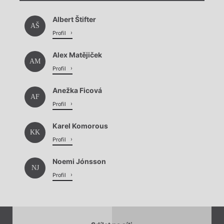
Načítá se.
Albert Štifter
Načítá se.
AŠ
Profil
Alex Matějiček
AM
Profil
Anežka Ficová
AF
Profil
Karel Komorous
KK
Profil
Noemi Jónsson
NJ
Profil