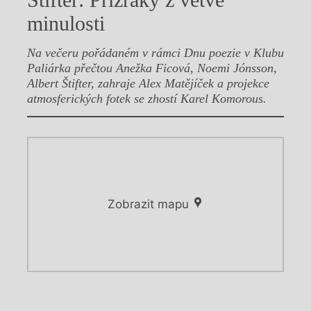
Štifter: Přízraky z větve
minulosti
Na večeru pořádaném v rámci Dnu poezie v Klubu
Paliárka přečtou Anežka Ficová, Noemi Jónsson,
Albert Štifter, zahraje Alex Matějíček a projekce
atmosferických fotek se zhostí Karel Komorous.
Zobrazit mapu
Chviličku.
Chviličku.