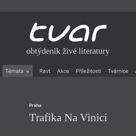
obtýdeník živé literatury
Praha
Témata
Ravt
Akce
Příležitosti
Tvárnice
Trafika Na Vinici
ické literatuře
icistika
zí
Praha
eflexe
Trafika Na Vinici
onialismu