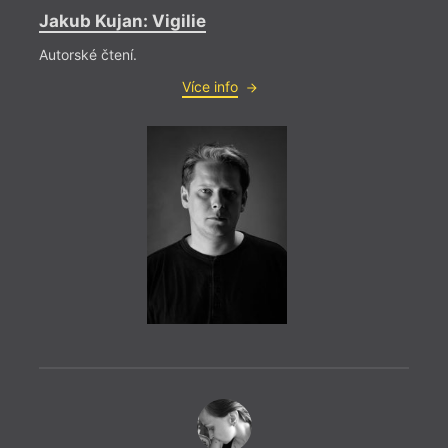
Jakub Kujan: Vigilie
Autorské čtení.
Více info
= 2022
9. 11
18:3
HYB4
Müll