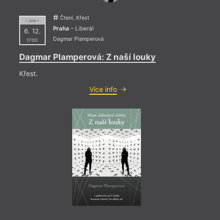
Marce
prokl
Čtení, Křest
= 2019 =
těžko
Praha
– Liberál
6. 12.
letec
Dagmar Plamperová
Necht
17:00
bohat
Dagmar Plamperová: Z naší louky
obyva
Engel
Křest.
Více info