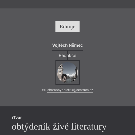
Edituje
Vojtěch Němec
Redakce
= 2022
12. 1
19:0
HYB4
veče
chorobnybeletrik@centrum.cz
Skand
pořád
(česk
autor
Moder
iTvar
konte
obtýdeník živé literatury
redak
ukáze