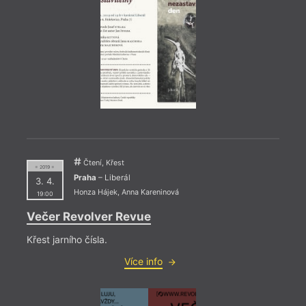
Čtení, Křest
= 2019 =
Praha
– Liberál
3. 4.
Honza Hájek
,
Anna Kareninová
19:00
Večer Revolver Revue
= 2022
Křest jarního čísla.
26. 1
19:0
Více info
HYB4
prop