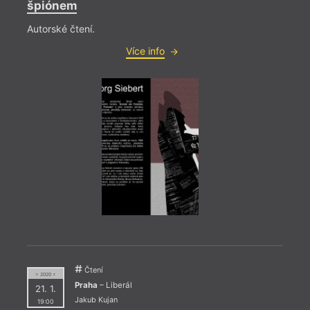
špiónem
Autorské čtení.
Více info
= 2022
16. 1
19:0
HYB4
poes
Uvede
Čtení
= 2020 =
věnuj
Praha
– Liberál
21. 1.
probě
Jakub Kujan
19:00