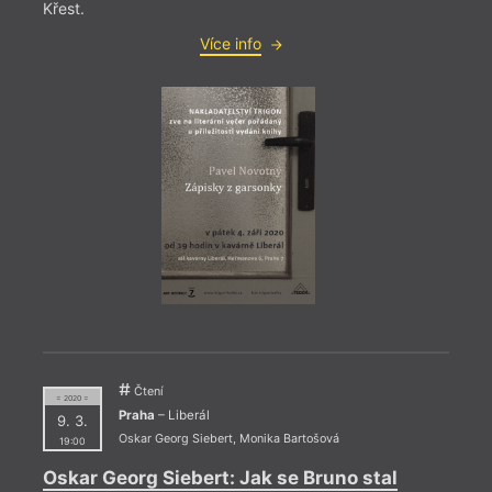
Křest.
Více info
= 2022
23. 1
19:0
HYB4
Deba
23. l
disku
Bělíč
Čtení
murmu
= 2020 =
Praha
– Liberál
9. 3.
Oskar Georg Siebert
,
Monika Bartošová
19:00
Oskar Georg Siebert: Jak se Bruno stal