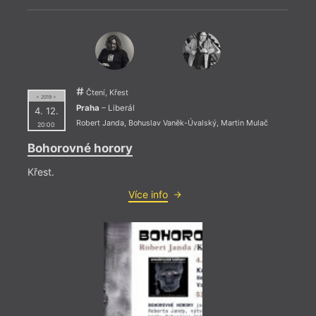
= 2022
Čtení, Křest
= 2019 =
2. 11
Praha
– Liberál
4. 12.
19:0
Robert Janda
,
Bohuslav Vaněk-Úvalský
,
Martin Mulač
20:00
HYB4
Bohorovné horory
FIF
Křest.
Adole
Mary 
Více info
básní