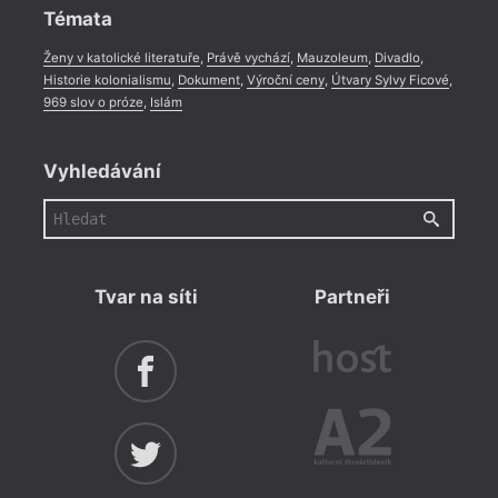
Témata
Ženy v katolické literatuře
,
Právě vychází
,
Mauzoleum
,
Divadlo
,
Historie kolonialismu
,
Dokument
,
Výroční ceny
,
Útvary Sylvy Ficové
,
969 slov o próze
,
Islám
Vyhledávání
Tvar na síti
Partneři