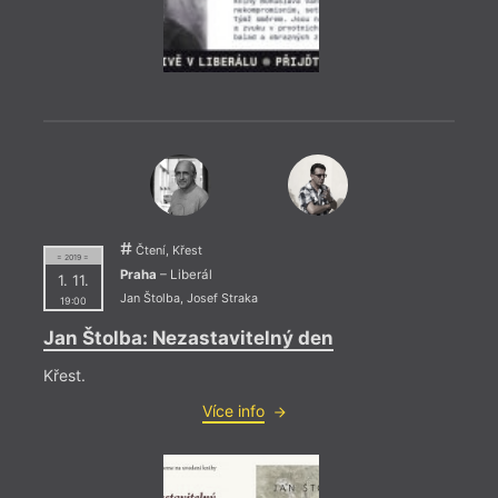
= 2022
27. 1
Čtení, Křest
= 2019 =
19:0
Praha
– Liberál
1. 11.
HYB4
Jan Štolba
,
Josef Straka
19:00
Mia 
Jan Štolba: Nezastavitelný den
Slove
Křest.
celor
slove
Více info
bude 
boles
věnuj
Pavlo