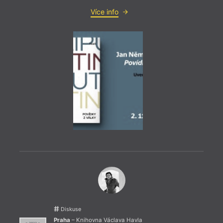
Více info
= 2022
16. 1
19:0
HYB4
poes
Uvede
věnuj
Diskuse
probě
Praha
– Knihovna Václava Havla