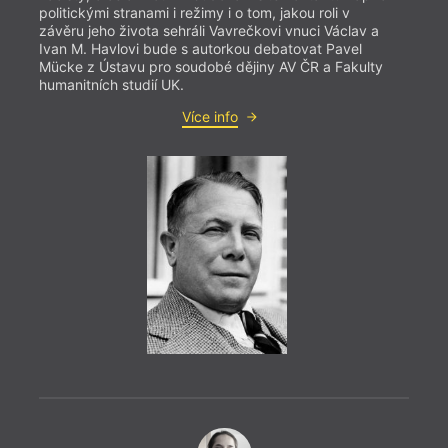
politickými stranami i režimy i o tom, jakou roli v
závěru jeho života sehráli Vavrečkovi vnuci Václav a
Ivan M. Havlovi bude s autorkou debatovat Pavel
Mücke z Ústavu pro soudobé dějiny AV ČR a Fakulty
humanitních studií UK.
Více info
= 2022
12. 1
19:0
HYB4
veče
Skand
pořád
(česk
autor
Moder
konte
redak
ukáze