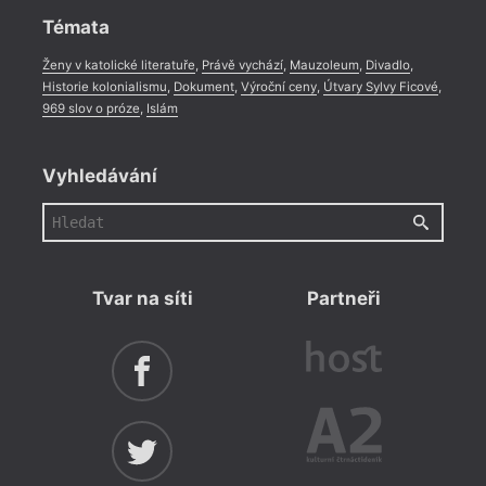
Témata
Ženy v katolické literatuře
,
Právě vychází
,
Mauzoleum
,
Divadlo
,
Historie kolonialismu
,
Dokument
,
Výroční ceny
,
Útvary Sylvy Ficové
,
969 slov o próze
,
Islám
Vyhledávání
Tvar na síti
Partneři