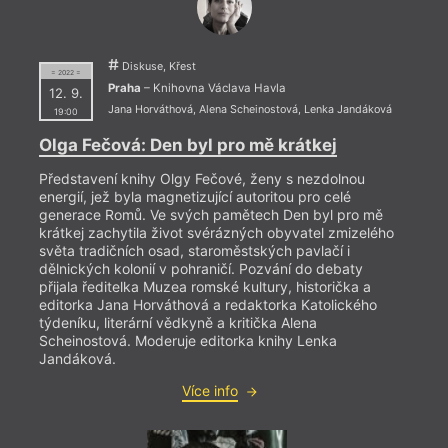
Diskuse, Křest
= 2022 =
Praha
– Knihovna Václava Havla
12. 9.
Jana Horváthová
,
Alena Scheinostová
,
Lenka Jandáková
19:00
Olga Fečová: Den byl pro mě krátkej
Představení knihy Olgy Fečové, ženy s nezdolnou
energií, jež byla magnetizující autoritou pro celé
generace Romů. Ve svých pamětech Den byl pro mě
krátkej zachytila život svérázných obyvatel zmizelého
světa tradičních osad, staroměstských pavlačí i
dělnických kolonií v pohraničí. Pozvání do debaty
přijala ředitelka Muzea romské kultury, historička a
editorka Jana Horváthová a redaktorka Katolického
týdeníku, literární vědkyně a kritička Alena
Scheinostová. Moderuje editorka knihy Lenka
Jandáková.
Více info