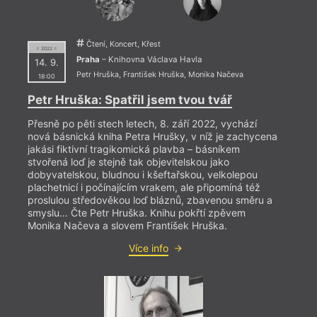
Čtení, Koncert, Křest
= 2022 =
Praha
– Knihovna Václava Havla
14. 9.
Petr Hruška
,
František Hruška
,
Monika Načeva
18:00
Petr Hruška: Spatřil jsem tvou tvář
Přesně po pěti stech letech, 8. září 2022, vychází
nová básnická kniha Petra Hrušky, v níž je zachycena
jakási fiktivní tragikomická plavba – básníkem
stvořená loď je stejně tak objevitelskou jako
dobyvatelskou, bludnou i kšeftařskou, velkolepou
plachetnicí i počínajícím vrakem, ale připomíná též
proslulou středověkou loď bláznů, zbavenou směru a
smyslu… Čte Petr Hruška. Knihu pokřtí zpěvem
Monika Načeva a slovem František Hruška.
= 2022
Více info
26. 1
19:0
HYB4
prop