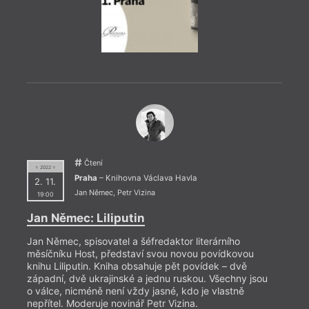
= 2022
23. 1
19:0
Čtení
= 2022 =
HYB4
Praha
– Knihovna Václava Havla
2. 11.
Deba
Jan Němec
,
Petr Vizina
19:00
23. l
Jan Němec: Liliputin
disku
Bělíč
Jan Němec, spisovatel a šéfredaktor literárního
murmu
měsíčníku Host, představí svou novou povídkovou
knihu Liliputin. Kniha obsahuje pět povídek – dvě
západní, dvě ukrajinské a jednu ruskou. Všechny jsou
o válce, nicméně není vždy jasné, kdo je vlastně
nepřítel. Moderuje novinář Petr Vizina.