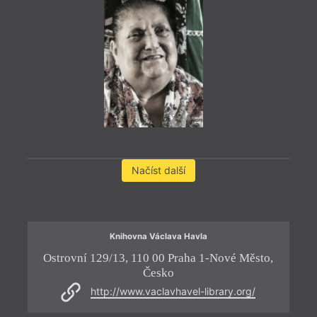
Načíst další
Knihovna Václava Havla
Ostrovní 129/13, 110 00 Praha 1-Nové Město,
H
Česko
http://www.vaclavhavel-library.org/