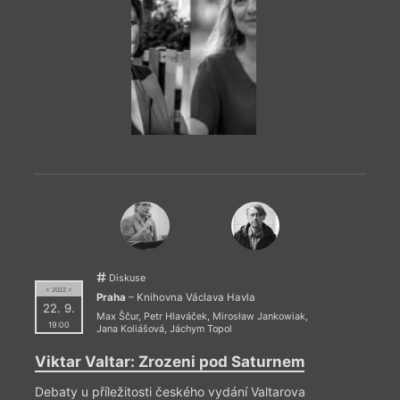
= 2022
2. 11
19:0
HYB4
FIF
Adole
Mary 
básní
Diskuse
= 2022 =
Praha
– Knihovna Václava Havla
22. 9.
Max Ščur
,
Petr Hlaváček
,
Mirosław Jankowiak
,
19:00
Jana Koliášová
,
Jáchym Topol
Viktar Valtar: Zrozeni pod Saturnem
Debaty u příležitosti českého vydání Valtarova