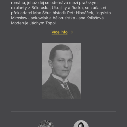
románu, jehož děj se odehrává mezi pražskými
exulanty z Běloruska, Ukrajiny a Ruska, se zúčastní
překladatel Max Ščur, historik Petr Hlaváček, lingvista
Mirosław Jankowiak a bělorusistka Jana Koliášová.
Moderuje Jáchym Topol.
Více info
= 2022
27. 1
19:0
HYB4
Mia 
Slove
celor
slove
bude 
boles
věnuj
Pavlo