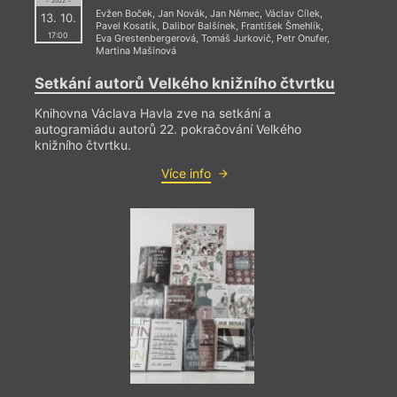
= 2022 =
Evžen Boček
,
Jan Novák
,
Jan Němec
,
Václav Cílek
,
13. 10.
Pavel Kosatík
,
Dalibor Balšínek
,
František Šmehlík
,
17:00
Eva Grestenbergerová
,
Tomáš Jurkovič
,
Petr Onufer
,
Martina Mašínová
Setkání autorů Velkého knižního čtvrtku
Knihovna Václava Havla zve na setkání a
autogramiádu autorů 22. pokračování Velkého
knižního čtvrtku.
Více info
= 2022
9. 11
18:3
HYB4
Müll