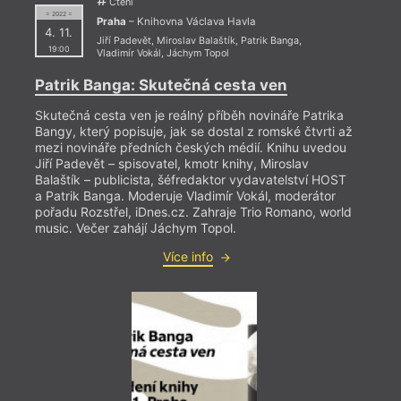
Čtení
Hospůdka Nad
knihovna
Vinobraní na
= 2022 =
Viktorkou
Národní technické
Grébovce
Praha
– Knihovna Václava Havla
4. 11.
Hřbitov Malvazinky
muzeum
Vlakové nádraží
Jiří Padevět
,
Miroslav Balaštík
,
Patrik Banga
,
Hudební divadlo
Německé
Praha-Říčany
19:00
Vladimír Vokál
,
Jáchym Topol
Karlín
velvyslanectví
Vrtbovská zahrada
= 2022
Hvězda
New York University
Vysoká škola
24. 1
Institut Cervantes
Praha – Richtrův
ekonomická v Praze
Patrik Banga: Skutečná cesta ven
International Art
dům
Výstaviště
19:0
Centre
Norské
Holešovice
Skutečná cesta ven je reálný příběh novináře Patrika
Jiný kafe
velvyslanectví
Výzkumný ústav
HYB4
Bangy, který popisuje, jak se dostal z romské čtvrti až
Kaaba Café
Nostický palác
práce a sociálních
Kafkův dům
Nová scéna ND
věcí
Ivan
mezi novináře předních českých médií. Knihu uvedou
Kaiserštejnský palác
Novomlýnská
Waldesovo muzeum
Jiří Padevět – spisovatel, kmotr knihy, Miroslav
Kalich,
vodárenská věž
Werichova vila
Slove
Balaštík – publicista, šéfredaktor vydavatelství HOST
nakladatelství a
Pajak tabák
Za školou
preze
knihkupectví, s.r.o.
Palác Akropolis
Zasedací místnost
a Patrik Banga. Moderuje Vladimír Vokál, moderátor
Kampus Hybernská
Palác knih Luxor
NO CČSH
tvorb
pořadu Rozstřel, iDnes.cz. Zahraje Trio Romano, world
Kaple Rektorská
Památník národního
Žižkostel
Štrpk
music. Večer zahájí Jáchym Topol.
Kasárna Karlín
písemnictví – sál B.
Žižkov
Ľubic
Katedra estetiky FF
Němcové
Žofín
Více info
UK
Zvonek 22