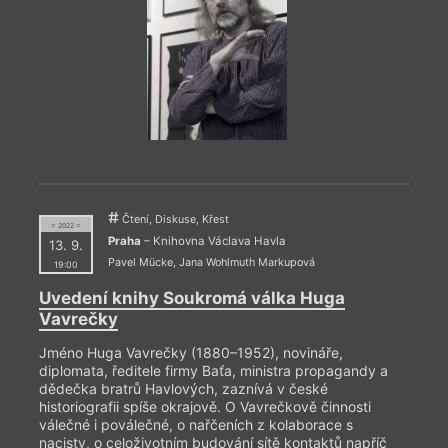
Nad p
Cross
Oxfor
vysvě
proč j
morál
pojed
Čítár
s čes
zabýva
zvyšu
Čtení, Diskuse, Křest
= 2022 =
Praha
– Knihovna Václava Havla
13. 9.
Pavel Mücke
,
Jana Wohlmuth Markupová
19:00
Uvedení knihy Soukromá válka Huga
Vavrečky
Jméno Huga Vavrečky (1880–1952), novináře,
diplomata, ředitele firmy Baťa, ministra propagandy a
dědečka bratrů Havlových, zaznívá v české
historiografii spíše okrajově. O Vavrečkově činnosti
válečné i poválečné, o nařčeních z kolaborace s
nacisty, o celoživotním budování sítě kontaktů napříč