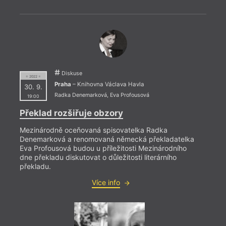
Marce
prokl
těžko
letec
Necht
bohat
obyva
Engel
Diskuse
= 2022 =
Praha
– Knihovna Václava Havla
30. 9.
Radka Denemarková
,
Eva Profousová
19:00
Překlad rozšiřuje obzory
Mezinárodně oceňovaná spisovatelka Radka
Denemarková a renomovaná německá překladatelka
Eva Profousová budou u příležitosti Mezinárodního
dne překladu diskutovat o důležitosti literárního
překladu.
Více info