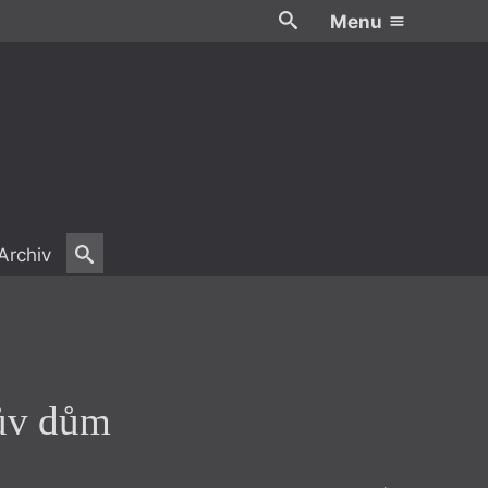
Menu
Archiv
rův dům
rův dům