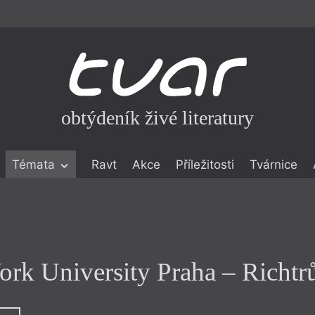
obtýdeník živé literatury
Praha
Témata
Ravt
Akce
Příležitosti
Tvárnice
rk University Praha – Richt
ické literatuře
icistika
zí
eflexe
rk University Praha – Richt
onialismu