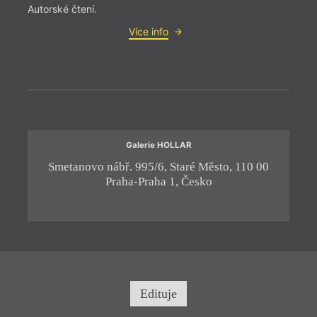
Autorské čtení.
Více info
= 2022
23. 1
Galerie HOLLAR
19:0
Smetanovo nábř. 995/6, Staré Město, 110 00
H
HYB4
Praha-Praha 1, Česko
Deba
23. l
disku
Bělíč
murmu
Edituje