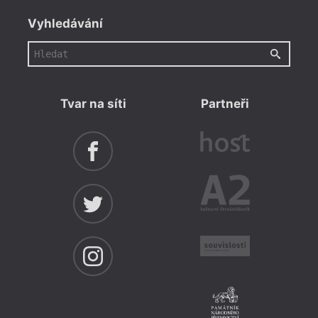
Marce
prokl
Vyhledávání
těžko
letec
Necht
bohat
obyva
Engel
Tvar na síti
Partneři