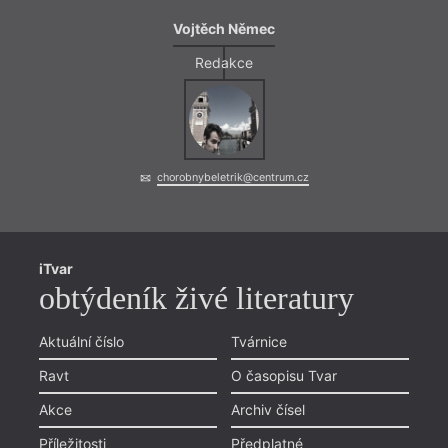
Vojtěch Němec
Redakce
chorobnybeletrik@centrum.cz
= 2022
iTvar
16. 1
obtýdeník živé literatury
19:0
HYB4
Aktuální číslo
Tvárnice
poes
Ravt
O časopisu Tvar
Uvede
věnuj
Akce
Archiv čísel
probě
Příležitosti
Předplatné