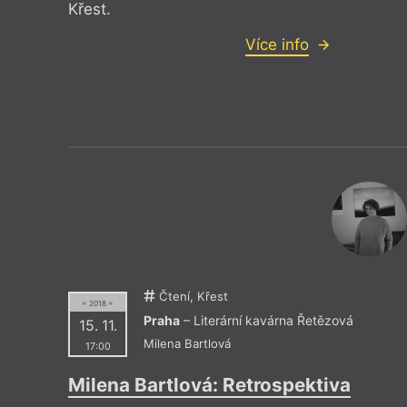
Křest.
Více info
Čtení, Křest
= 2018 =
Praha
– Literární kavárna Řetězová
15. 11.
Milena Bartlová
17:00
Milena Bartlová: Retrospektiva