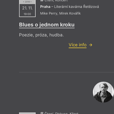
= 2018 =
Praha
– Literární kavárna Řetězová
21. 11.
Mike Perry
,
Mirek Kovářík
19:00
Blues o jednom kroku
Poezie, próza, hudba.
Více info
Čtení, Diskuse, Křest