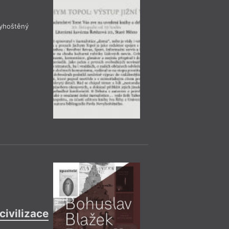
yhoštěný
= 2022 =
Čtení, Di
16. 11.
Praha
– Ka
19:00
HYB4 Čítárna: A
pictura
Uvedení listopadové
tematizaci výtvarné
listopadu v Kampu
civilizace
Čtení, Di
= 2022 =