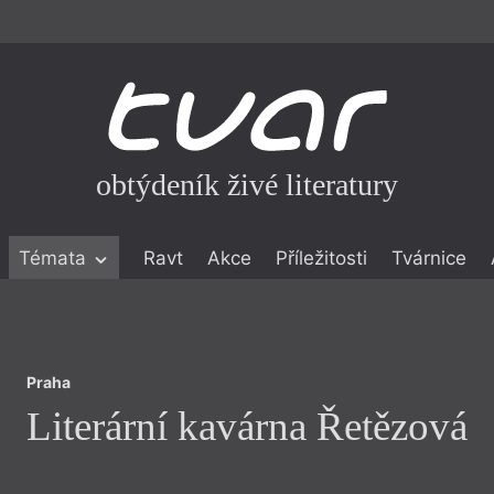
obtýdeník živé literatury
Praha
Témata
Ravt
Akce
Příležitosti
Tvárnice
Literární kavárna Řetězová
ické literatuře
icistika
zí
Praha
eflexe
Literární kavárna Řetězová
onialismu