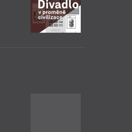
Praha
– Ka
9. 11.
Marcela Mül
18:30
HYB4 Čítárna: 
Müllerové: Ve s
Marcela Müllerová 
deníkovými zápisky
zážitky na pozadí t
Pákistánu skutečně
vyprávěním o zemi s 
trochu svérázných 
novinářka Tereza E