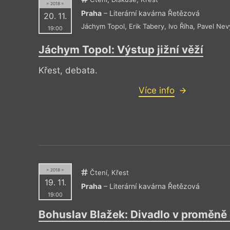
= 2018 =
Praha
– Literární kavárna Řetězová
20. 11.
Jáchym Topol
,
Erik Tabery
,
Ivo Říha
,
Pavel Nev
19:00
Jáchym Topol: Výstup jižní věží
Křest, debata.
Více info
= 2018 =
Čtení, Křest
19. 11.
Praha
– Literární kavárna Řetězová
19:00
Bohuslav Blažek: Divadlo v proměně 