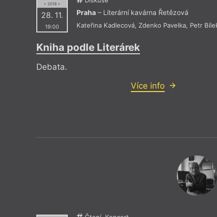
Drive House Club
Knihkupec
= 2018 =
Dům čtení
Knihkupec
Praha
– Literární kavárna Řetězová
28. 11.
Duše v peří
Knihovna 
Kateřina Kadlecová
,
Zdenko Pavelka
,
Petr Bíle
19:00
EMA Espresso Bar
Knihovna 
Estonské velvyslanectví
Knihovna 
Eternia Smíchov
Knihy Do
Kniha podle Literárek
Debata.
Více info
Čtení, Koncert