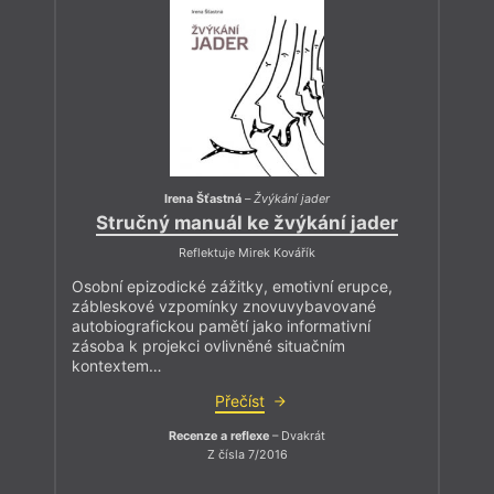
Irena Šťastná
–
Žvýkání jader
Stručný manuál ke žvýkání jader
Reflektuje Mirek Kovářík
Osobní epizodické zážitky, emotivní erupce,
zábleskové vzpomínky znovuvybavované
autobiografickou pamětí jako informativní
zásoba k projekci ovlivněné situačním
kontextem…
Přečíst
Recenze a reflexe
– Dvakrát
Z čísla 7/2016