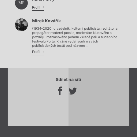
Načítá se.
MP
Profil
Mirek Kovářík
(1934–2020) divadelník, kulturní publicista, recitátor a
propagátor moderní poezie, moderátor klubového a
později i rozhlasového pořadu Zelené peří a hudebního
festivalu Porta. Knižně vydal souhrn svých
publicistických textů pod názvem ...
Profil
Sdílet na síti