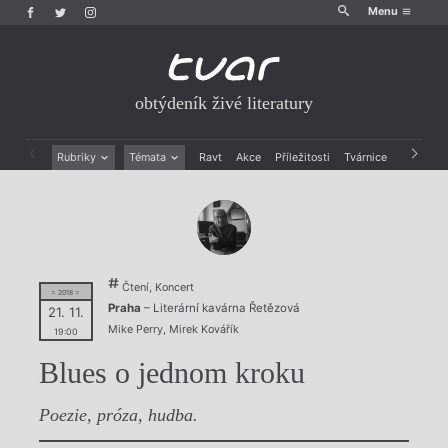
Menu
obtýdeník živé literatury
Rubriky
Témata
Ravt
Akce
Příležitosti
Tvárnice
Archiv
Beletrie
Ženy v katolické literatuře
Drobná publicistika
Právě vychází
Esejistika
Mauzoleum
Recenze a reflexe
Divadlo
Reportáže
Historie kolonialismu
Čtení, Koncert
Rozhovory
Dokument
= 2018 =
Praha
– Literární kavárna Řetězová
21. 11.
Výroční ceny
Mike Perry
,
Mirek Kovářík
19:00
Blues o jednom kroku
Poezie, próza, hudba.