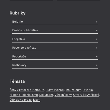
Rubriky
Beletrie
Poezie
,
Próza
,
Dokumenty
,
Drama
,
Celá rubrika
Drobná publicistika
Odlesk
,
Zasláno
,
Nezařazené
,
Novinky v Tvaru
,
Slovo
,
Výročí
,
Esejistika
Nekrolog
,
Glosa
,
Sloupek
,
Pozvánka
,
Literární soutěž
,
Komentář
,
Celá rubrika
Esej
,
Pádlo
,
Úvaha
,
Texty
,
Studie
,
Celá rubrika
Recenze a reflexe
Recenze
,
Dvakrát
,
Horké párky
,
969 slov o próze
,
Reportáže
Méně slov o próze
,
Celá rubrika
Literární zítřky
,
Reportáž
,
Literární život
,
Divadlo
,
Kritický ohlas
,
Rozhovory
Celá rubrika
Rozhovor
,
Anketa
,
Celá rubrika
Témata
Ženy v katolické literatuře
,
Právě vychází
,
Mauzoleum
,
Divadlo
,
Historie kolonialismu
,
Dokument
,
Výroční ceny
,
Útvary Sylvy Ficové
,
969 slov o próze
,
Islám