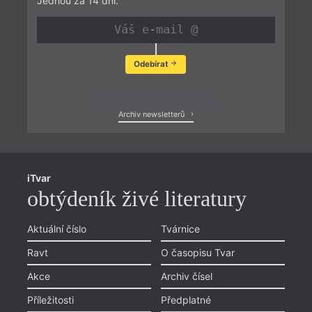
Jednou za 14 dní.
Odebírat
Zobrazit poslední newsletter
Archiv newsletterů
iTvar
obtýdeník živé literatury
Aktuální číslo
Tvárnice
Ravt
O časopisu Tvar
Akce
Archiv čísel
Příležitosti
Předplatné