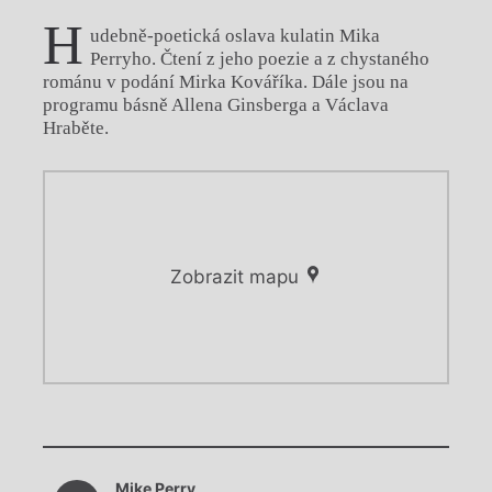
H
udebně-poetická oslava kulatin Mika
Perryho. Čtení z jeho poezie a z chystaného
románu v podání Mirka Kováříka. Dále jsou na
programu básně Allena Ginsberga a Václava
Hraběte.
Zobrazit mapu
Chviličku.
Chviličku.
Načítá se.
Mike Perry