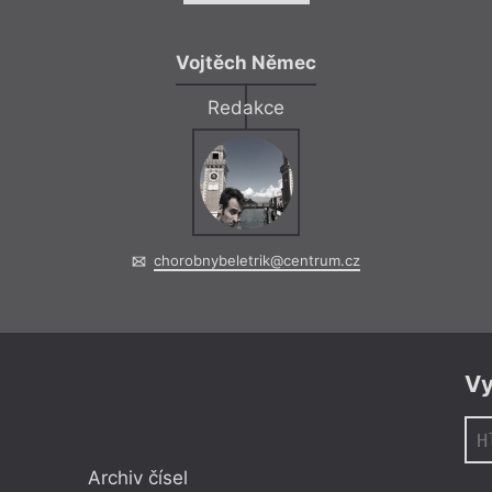
Vojtěch Němec
Redakce
= 2022 =
Čtení, Di
16. 11.
Praha
– Ka
19:00
HYB4 Čítárna: A
pictura
chorobnybeletrik@centrum.cz
Uvedení listopadové
tematizaci výtvarné
listopadu v Kampu
Vy
Čtení, Di
Archiv čísel
= 2022 =