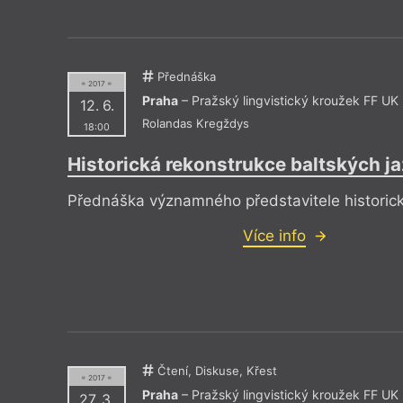
Drive House Club
Knihkupec
Dům čtení
Knihkupec
Duše v peří
Knihovna 
EMA Espresso Bar
Knihovna 
Estonské velvyslanectví
Knihovna 
Přednáška
Eternia Smíchov
Knihy Do
= 2017 =
Praha
– Pražský lingvistický kroužek FF UK
12. 6.
Rolandas Kregždys
18:00
Historická rekonstrukce baltských j
Přednáška významného představitele historické
Více info
Čtení, Diskuse, Křest
= 2017 =
Praha
– Pražský lingvistický kroužek FF UK
27. 3.