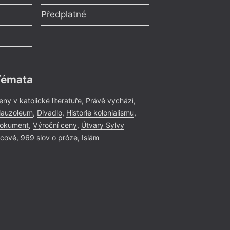
Praha
– Ka
9. 11.
Předplatné
Marcela Mül
18:30
HYB4 Čítárna: 
Müllerové: Ve s
Marcela Müllerová 
Témata
deníkovými zápisky
zážitky na pozadí t
eny v katolické literatuře
,
Právě vychází
,
Pákistánu skutečně
auzoleum
,
Divadlo
,
Historie kolonialismu
,
vyprávěním o zemi s 
okument
,
Výroční ceny
,
Útvary Sylvy
trochu svérázných 
icové
,
969 slov o próze
,
Islám
novinářka Tereza E