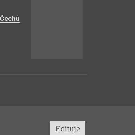
sedmého večera bud
překladatel Mirek Z
 Čechů
Diskuse
= 2022 =
Praha
– Ka
23. 11.
Jan Bělíček
19:00
HYB4 Čítárna: 
o současné lite
23. listopadu prob
večer na téma souč
autorem literárníh
něhož vychází i ste
Edituje