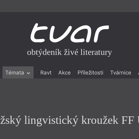
obtýdeník živé literatury
Praha
Témata
Ravt
Akce
Příležitosti
Tvárnice
ažský lingvistický kroužek F
ické literatuře
icistika
zí
eflexe
žský lingvistický kroužek FF
onialismu