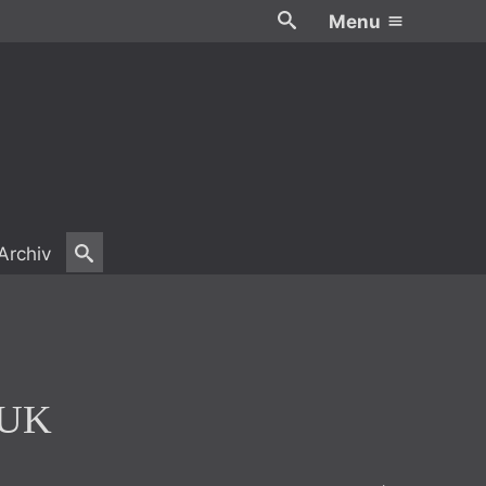
Menu
Archiv
F UK
 UK