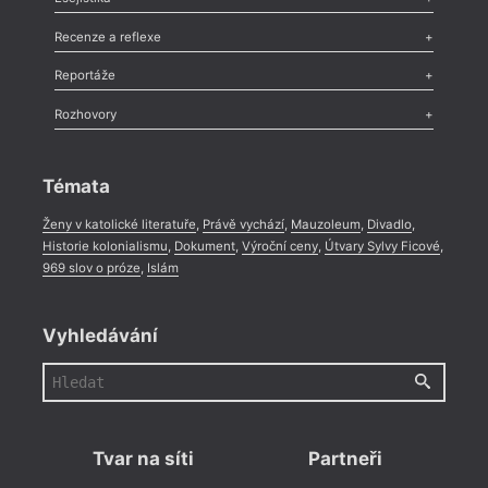
Nekrolog
,
Glosa
,
Sloupek
,
Pozvánka
,
Literární soutěž
,
Komentář
,
Celá rubrika
Esej
,
Pádlo
,
Úvaha
,
Texty
,
Studie
,
Celá rubrika
Recenze a reflexe
Recenze
,
Dvakrát
,
Horké párky
,
969 slov o próze
,
Reportáže
Méně slov o próze
,
Celá rubrika
Literární zítřky
,
Reportáž
,
Literární život
,
Divadlo
,
Kritický ohlas
,
Rozhovory
Celá rubrika
Rozhovor
,
Anketa
,
Celá rubrika
Témata
Ženy v katolické literatuře
,
Právě vychází
,
Mauzoleum
,
Divadlo
,
Historie kolonialismu
,
Dokument
,
Výroční ceny
,
Útvary Sylvy Ficové
,
969 slov o próze
,
Islám
Vyhledávání
Tvar na síti
Partneři