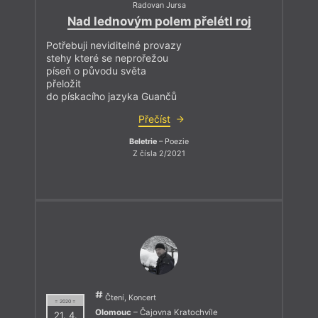
Radovan Jursa
Nad lednovým polem přelétl roj
Potřebuji neviditelné provazy
stehy které se neprořežou
píseň o původu světa
přeložit
do pískacího jazyka Guančů
Přečíst
Beletrie
– Poezie
Z čísla 2/2021
Čtení, Koncert
= 2020 =
Olomouc
– Čajovna Kratochvíle
21. 4.