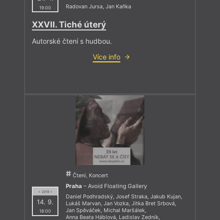
Radovan Jursa
,
Jan Kaňka
19:00
XXVII. Tiché úterý
Autorské čtení s hudbou.
Více info
Čtení, Koncert
Praha
– Avoid Floating Gallery
= 2019 =
Daniel Podhradský
,
Josef Straka
,
Jakub Kujan
,
14. 9.
Lukáš Marvan
,
Jan Vozka
,
Jitka Bret Srbová
,
Jan Spěváček
,
Michal Maršálek
,
18:00
Anna Beata Háblová
,
Ladislav Zedník
,