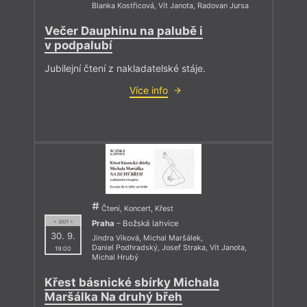
Blanka Kostřicová
,
Vít Janota
,
Radovan Jursa
Večer Dauphinu na palubě i
v podpalubí
Jubilejní čtení z nakladatelské stáje.
Více info
Čtení, Koncert, Křest
Praha
– Božská lahvice
= 2021 =
30. 9.
Jindra Viková
,
Michal Maršálek
,
Daniel Podhradský
,
Josef Straka
,
Vít Janota
,
19:00
Michal Hrubý
Křest básnické sbírky Michala
Maršálka Na druhý břeh