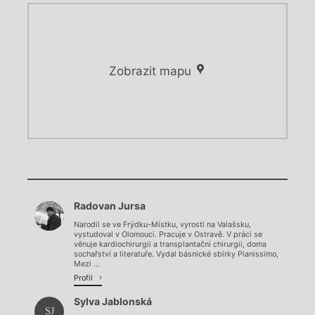
Zobrazit mapu
Chviličku.
Chviličku.
Načítá se.
Radovan Jursa
Načítá se.
Narodil se ve Frýdku-Místku, vyrostl na Valašsku,
vystudoval v Olomouci. Pracuje v Ostravě. V práci se
věnuje kardiochirurgii a transplantační chirurgii, doma
sochařství a literatuře. Vydal básnické sbírky Pianissimo,
Mezi ...
Profil
Sylva Jablonská
SJ