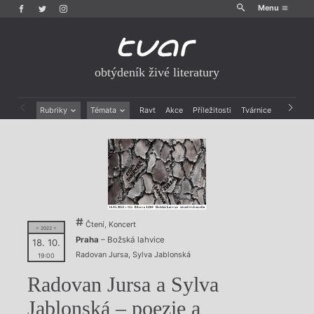
Menu
obtýdeník živé literatury
Rubriky
Témata
Ravt
Akce
Příležitosti
Tvárnice
Archiv
Beletrie
Ženy v katolické literatuře
Drobná publicistika
Právě vychází
Esejistika
Mauzoleum
Recenze a reflexe
Divadlo
Reportáže
Historie kolonialismu
Rozhovory
Dokument
Výroční ceny
Čtení, Koncert
= 2022 =
Praha
– Božská lahvice
18. 10.
Radovan Jursa
,
Sylva Jablonská
19:00
Radovan Jursa a Sylva
Jablonská – poezie a