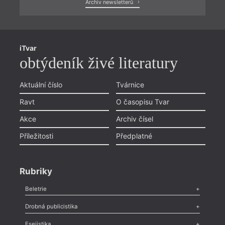
Archiv newsletterů
iTvar
obtýdeník živé literatury
Aktuální číslo
Tvárnice
Ravt
O časopisu Tvar
Akce
Archiv čísel
Příležitosti
Předplatné
Rubriky
Beletrie
Poezie
,
Próza
,
Dokumenty
,
Drama
,
Celá rubrika
Drobná publicistika
Odlesk
,
Zasláno
,
Nezařazené
,
Novinky v Tvaru
,
Slovo
,
Výročí
,
Esejistika