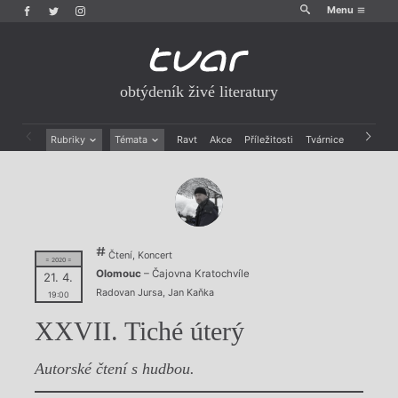
Menu
obtýdeník živé literatury
Rubriky
Témata
Ravt
Akce
Příležitosti
Tvárnice
Archiv
Beletrie
Ženy v katolické literatuře
Drobná publicistika
Právě vychází
Esejistika
Mauzoleum
Recenze a reflexe
Divadlo
Reportáže
Historie kolonialismu
Čtení, Koncert
Rozhovory
Dokument
= 2020 =
Olomouc
– Čajovna Kratochvíle
21. 4.
Výroční ceny
Radovan Jursa
,
Jan Kaňka
19:00
XXVII. Tiché úterý
Autorské čtení s hudbou.