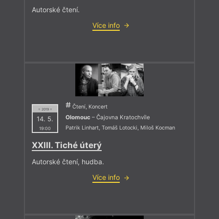
Autorské čtení.
Více info
Čtení, Koncert
= 2019 =
Olomouc
– Čajovna Kratochvíle
14. 5.
Patrik Linhart
,
Tomáš Lotocki
,
Miloš Kocman
19:00
XXIII. Tiché úterý
Autorské čtení, hudba.
Více info