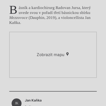
B
ásník a kardiochirurg Radovan Jursa, který
uvede svou v pořadí třetí básnickou sbírku
Mezzovoce
(Dauphin, 2019), a violoncellista Jan
Kaňka.
Zobrazit mapu
Chviličku.
Chviličku.
Načítá se.
Jan Kaňka
Načítá se.
JK