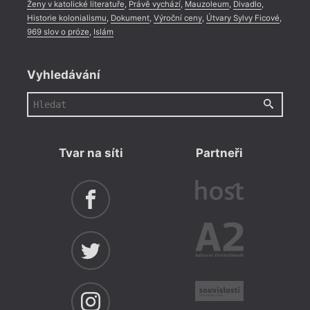
Ženy v katolické literatuře
,
Právě vychází
,
Mauzoleum
,
Divadlo
,
Historie kolonialismu
,
Dokument
,
Výroční ceny
,
Útvary Sylvy Ficové
,
969 slov o próze
,
Islám
Vyhledávání
Tvar na síti
Partneři