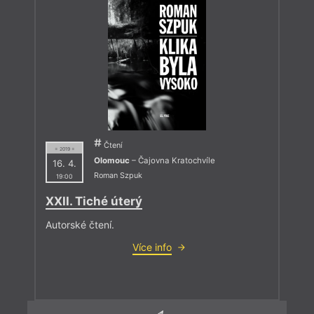
Čtení
= 2019 =
Olomouc
– Čajovna Kratochvíle
16. 4.
Roman Szpuk
19:00
XXII. Tiché úterý
Autorské čtení.
Více info