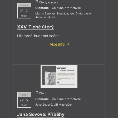
Čtení, Koncert
= 2020 =
Olomouc
– Čajovna Kratochvíle
18. 2.
Martin Šenkypl
,
Nosláva
,
Igor Dněprovský
,
19:00
Anna Jelínková
XXV. Tiché úterý
Literárně-hudební večer.
Více info
Čtení
= 2019 =
Olomouc
– Čajovna Kratochvíle
22. 5.
Jana Sovová
,
Jiří Macháček
19:00
Jana Sovová: Příběhy