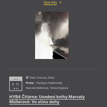
= 2022
Více info
13. 1
17:0
Setk
Kniho
autog
knižn
Čtení, Diskuse, Křest
= 2022 =
Praha
– Kampus Hybernská
9. 11.
Marcela Müllerová
,
Tereza Englová
18:30
HYB4 Čítárna: Uvedení knihy Marcely
Müllerové: Ve stínu duhy