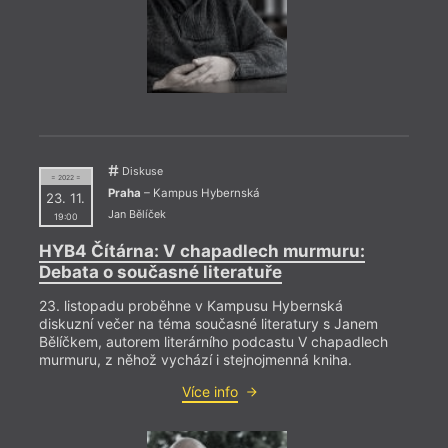
Diskuse
= 2022 =
Praha
– Kampus Hybernská
23. 11.
Jan Bělíček
19:00
= 2022
HYB4 Čítárna: V chapadlech murmuru:
2. 11
Debata o současné literatuře
19:0
23. listopadu proběhne v Kampusu Hybernská
Jan 
diskuzní večer na téma současné literatury s Janem
Bělíčkem, autorem literárního podcastu V chapadlech
Jan N
murmuru, z něhož vychází i stejnojmenná kniha.
měsíč
knihu
Více info
západ
o vál
nepří