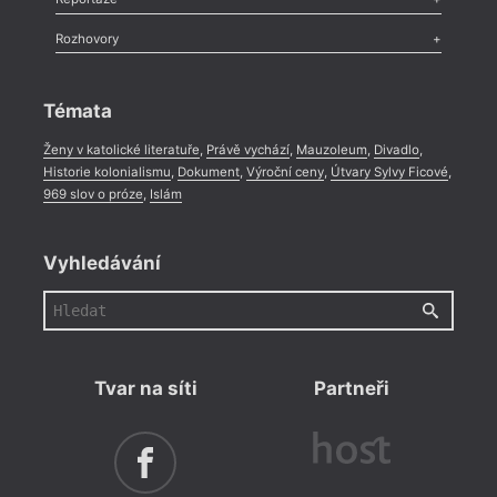
Méně slov o próze
,
Celá rubrika
Literární zítřky
,
Reportáž
,
Literární život
,
Divadlo
,
Kritický ohlas
,
Rozhovory
Celá rubrika
Rozhovor
,
Anketa
,
Celá rubrika
Témata
Ženy v katolické literatuře
,
Právě vychází
,
Mauzoleum
,
Divadlo
,
Historie kolonialismu
,
Dokument
,
Výroční ceny
,
Útvary Sylvy Ficové
,
969 slov o próze
,
Islám
Vyhledávání
Tvar na síti
Partneři