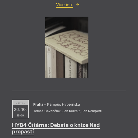
Více info
= 2022
14. 
18:0
Petr
Přesn
nová 
jakás
stvoře
dobyv
plach
prosl
smysl
Monik
= 2022 =
Praha
– Kampus Hybernská
26. 10.
Tomáš Gavenčiak
,
Jan Kulveit
,
Jan Romportl
19:00
HYB4 Čítárna: Debata o knize Nad
propastí