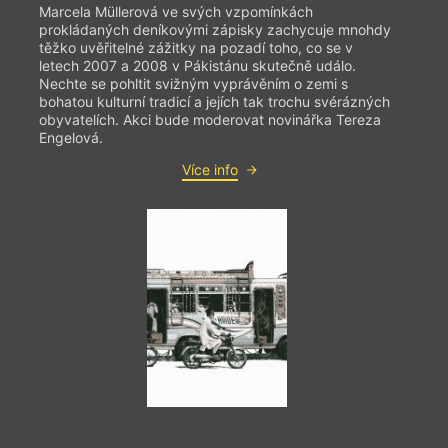
Marcela Müllerová ve svých vzpomínkách
prokládaných deníkovými zápisky zachycuje mnohdy
těžko uvěřitelné zážitky na pozadí toho, co se v
letech 2007 a 2008 v Pákistánu skutečně událo.
Nechte se pohltit svižným vyprávěním o zemi s
bohatou kulturní tradicí a jejích tak trochu svérázných
obyvatelích. Akci bude moderovat novinářka Tereza
Engelová.
= 2022
Více info
30. 
19:0
Přek
Mezin
Denem
Eva P
dne př
překl