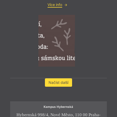
Více info
= 2022
12. 
19:0
Olga
Předs
energi
gener
krátk
světa
dělni
přija
edito
Načíst další
týdení
Schei
Jand
Kampus Hybernská
Hybernská 998/4, Nové Město, 110 00 Praha-
Os