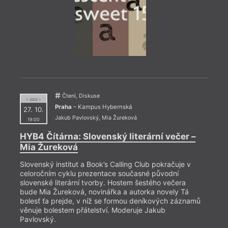
román
exula
překl
Miros
Moder
Čtení, Diskuse
= 2022 =
Praha
– Kampus Hybernská
27. 10.
Jakub Pavlovský
,
Mia Žureková
19:00
HYB4 Čítárna: Slovenský literární večer –
Mia Žureková
Slovenský institut a Book’s Calling Club pokračuje v
celoročním cyklu prezentace současné původní
slovenské literární tvorby. Hostem šestého večera
bude Mia Žureková, novinářka a autorka novely Tá
bolesť ťa prejde, v níž se formou deníkových záznamů
věnuje bolestem přátelství. Moderuje Jakub
Pavlovský.