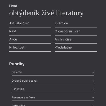
iTvar
obtýdeník živé literatury
Aktuální číslo
Tvárnice
Ravt
O časopisu Tvar
Akce
Archiv čísel
Příležitosti
Předplatné
Rubriky
Beletrie
Poezie
,
Próza
,
Dokumenty
,
Drama
,
Celá rubrika
Drobná publicistika
Odlesk
,
Zasláno
,
Nezařazené
,
Novinky v Tvaru
,
Slovo
,
Výročí
,
Esejistika
Nekrolog
,
Glosa
,
Sloupek
,
Pozvánka
,
Literární soutěž
,
Komentář
,
Celá rubrika
Esej
,
Pádlo
,
Úvaha
,
Texty
,
Studie
,
Celá rubrika
Recenze a reflexe
Recenze
,
Dvakrát
,
Horké párky
,
969 slov o próze
,
Reportáže