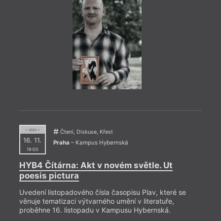
= 2022 =
Čtení, Diskuse, Křest
16. 11.
Praha
– Kampus Hybernská
19:00
HYB4 Čítárna: Akt v novém světle. Ut
poesis pictura
Uvedení listopadového čísla časopisu Plav, které se
věnuje tematizaci výtvarného umění v literatuře,
proběhne 16. listopadu v Kampusu Hybernská.