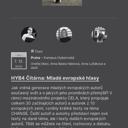
Café Club Míšeňská
Academia Národní
Salonek hotelu
Café Elektric
Knihkupectví
Central
Café EMA
Academia Václavské
Sběrné suroviny
Café Jedna
náměstí
Sbor českobratrské
= 2022
Café Jericho
Knihkupectví Aurora
církve
30. 1
Café Kampus
Knihkupectví Franze
Senát PČR
Café Kare
Kafky
Skandinávský dům
19:0
Café Kolíbka
Knihkupectví
Skautský institut
Café Lajka
Juditina věž
Skautský institut v
Veče
Café Montmartre
Knihkupectví
Rybárně
Café Neustadt
Karolinum
SKIP-Národní
Nakla
Café Park
Knihkupectví
knihovna ČR
Café Salsa
Kosmas
Slovenský dom v
na ve
Čtení
Café Trilobit
Knihkupectví Ostrov
Prahe
= 2022 =
odehr
Praha
– Kampus Hybernská
Café V Lese
Knihkupectví Primus
Slovenský institut
7. 12.
Café Velryba
Knihkupectví Přístav
Slovinské
Ondřej Macl
,
Anna Beata Háblová
,
Anna Luňáková
a
Cargo Gallery
Knihkupectví Seidl
velvyslanectví
20:00
další
Černínský palác
Knihkupectví Trigon
Smíchovská
České centrum
Knihovna Gender
náplavka
HYB4 Čítárna: Mladé evropské hlasy
Praha
Studies
Smoking Land
Českobratrská
Knihovna na
Kaprova
církev evangelická
Vinohradech
Souterrain
Jak vnímá generace mladých evropských autorů
Český rozhlas
Knihovna Václava
Šporkův palác
současný svět a o jakých jeho proměnách přemýšlí? V
Chorvatské
Havla
Sportovní a
rámci mezinárodního projektu CELA, který propojuje
velvyslanectví
Knihy Dobrovský
rekreační areál
Činoherní klub
Kolowratský palác
Pražačka
celkem 30 začínajících autorů a autorek z 10
Čítárna Unijazz
Komunitní a
Stanice MHD
evropských zemí, vznikly krátké texty na téma
Coffee & bar Sapfó
mateřské centrum
Orionka
CHANGE. Čeští autoři a autorky představí nejen své
Cross Club
Kampa
Stará čistírna Praha
Dědič - D + D
Konferenční sál
Staroměstské
texty na dané téma, ale i texty dalších evropských
DISK
Ústavu pro českou
náměstí
autorů. Těšit se můžete na čtení, rozhovory a debatu.
Divadlo Archa
literaturu AV ČR
Starý vítkovský