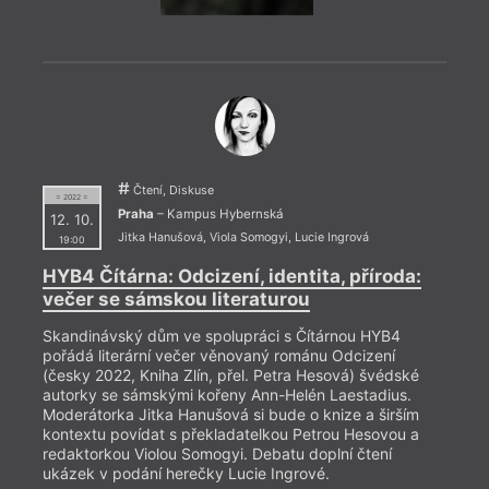
politi
závěr
Ivan 
Mücke
human
Čtení, Diskuse
= 2022 =
Praha
– Kampus Hybernská
12. 10.
Jitka Hanušová
,
Viola Somogyi
,
Lucie Ingrová
19:00
HYB4 Čítárna: Odcizení, identita, příroda:
večer se sámskou literaturou
Skandinávský dům ve spolupráci s Čítárnou HYB4
pořádá literární večer věnovaný románu Odcizení
(česky 2022, Kniha Zlín, přel. Petra Hesová) švédské
autorky se sámskými kořeny Ann-Helén Laestadius.
Moderátorka Jitka Hanušová si bude o knize a širším
kontextu povídat s překladatelkou Petrou Hesovou a
redaktorkou Violou Somogyi. Debatu doplní čtení
ukázek v podání herečky Lucie Ingrové.