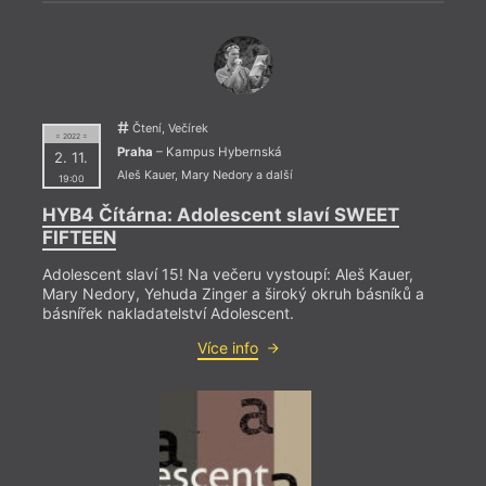
Čtení, Večírek
= 2022 =
Praha
– Kampus Hybernská
2. 11.
Aleš Kauer
,
Mary Nedory
a další
19:00
HYB4 Čítárna: Adolescent slaví SWEET
FIFTEEN
Adolescent slaví 15! Na večeru vystoupí: Aleš Kauer,
Mary Nedory, Yehuda Zinger a široký okruh básníků a
básnířek nakladatelství Adolescent.
Více info
= 2022
22. 
19:0
Vikt
Debat