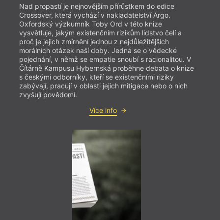
Nad propastí je nejnovějším přírůstkem do edice
Crossover, která vychází v nakladatelství Argo.
Oxfordský výzkumník Toby Ord v této knize
vysvětluje, jakým existenčním rizikům lidstvo čelí a
proč je jejich zmírnění jednou z nejdůležitějších
morálních otázek naší doby. Jedná se o vědecké
pojednání, v němž se empatie snoubí s racionalitou. V
Čítárně Kampusu Hybernská proběhne debata o knize
s českými odborníky, kteří se existenčními riziky
zabývají, pracují v oblasti jejich mitigace nebo o nich
zvyšují povědomí.
Více info
= 2022
13. 
19:0
Uved
Vav
Jméno
diplo
dědeč
histo
váleč
nacis