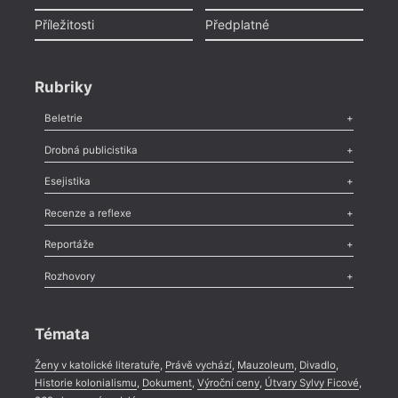
Příležitosti
Předplatné
Rubriky
Beletrie
Poezie
,
Próza
,
Dokumenty
,
Drama
,
Celá rubrika
Drobná publicistika
= 2022
23. 1
Odlesk
,
Zasláno
,
Nezařazené
,
Novinky v Tvaru
,
Slovo
,
Výročí
,
Esejistika
Nekrolog
,
Glosa
,
Sloupek
,
Pozvánka
,
Literární soutěž
,
19:0
Komentář
,
Celá rubrika
Esej
,
Pádlo
,
Úvaha
,
Texty
,
Studie
,
Celá rubrika
Recenze a reflexe
HYB4
Deba
Recenze
,
Dvakrát
,
Horké párky
,
969 slov o próze
,
Reportáže
Méně slov o próze
,
Celá rubrika
23. l
Literární zítřky
,
Reportáž
,
Literární život
,
Divadlo
,
Kritický ohlas
,
Rozhovory
disku
Celá rubrika
Bělíč
Rozhovor
,
Anketa
,
Celá rubrika
murmu
Témata
Ženy v katolické literatuře
,
Právě vychází
,
Mauzoleum
,
Divadlo
,
Historie kolonialismu
,
Dokument
,
Výroční ceny
,
Útvary Sylvy Ficové
,