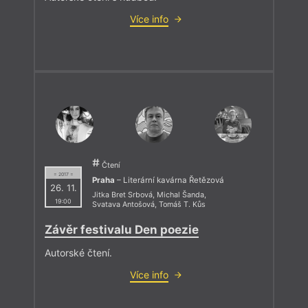
Více info
Čtení
= 2017 =
Praha
– Literární kavárna Řetězová
26. 11.
Jitka Bret Srbová
,
Michal Šanda
,
19:00
Svatava Antošová
,
Tomáš T. Kůs
Závěr festivalu Den poezie
Autorské čtení.
Více info