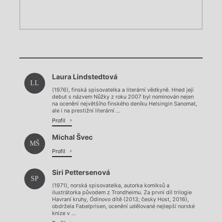
Chviličku.
Chviličku.
Načítá se.
Laura Lindstedtová
Načítá se.
LL
(1976), finská spisovatelka a literární vědkyně. Hned její
debut s názvem Nůžky z roku 2007 byl nominován nejen
na ocenění největšího finského deníku Helsingin Sanomat,
ale i na prestižní literární ...
Profil
Michal Švec
MŠ
Profil
Siri Pettersenová
SP
(1971), norská spisovatelka, autorka komiksů a
ilustrátorka původem z Trondheimu. Za první díl trilogie
Havraní kruhy, Ódinovo dítě (2013; česky Host, 2016),
obdržela Fabelprisen, ocenění udělované nejlepší norské
knize v ...