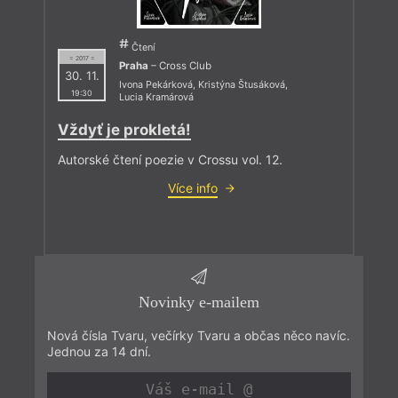
Čtení
= 2017 =
Praha
– Cross Club
30. 11.
Ivona Pekárková
,
Kristýna Štusáková
,
19:30
Lucia Kramárová
Vždyť je prokletá!
Autorské čtení poezie v Crossu vol. 12.
Více info
Novinky e-mailem
Nová čísla Tvaru, večírky Tvaru a občas něco navíc.
Jednou za 14 dní.