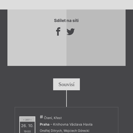
Sdílet na síti
Souvisí
Čtení, Křest
= 2017 =
Praha
– Knihovna Václava Havla
26. 10.
Ondřej Ditrych
,
Wojciech Górecki
19:00