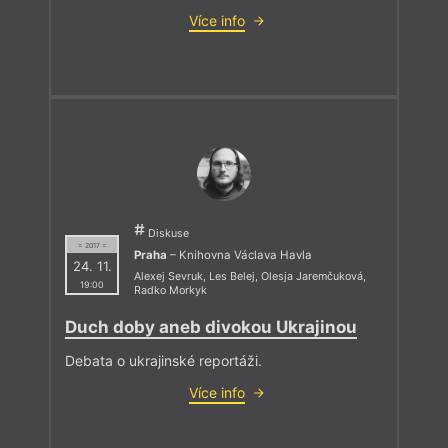
Více info
Diskuse
= 2017 =
Praha
– Knihovna Václava Havla
24. 11.
Alexej Sevruk
,
Les Belej
,
Olesja Jaremčuková
,
19:00
Radko Morkyk
Duch doby aneb divokou Ukrajinou
Debata o ukrajinské reportáži.
Více info