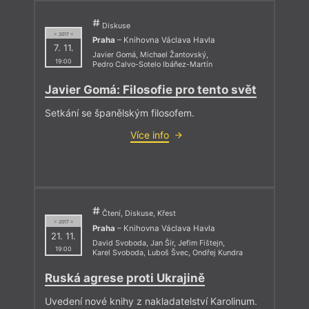
Diskuse
= 2017 =
Praha
– Knihovna Václava Havla
7. 11.
Javier Gomá
,
Michael Žantovský
,
19:00
Pedro Calvo-Sotelo Ibáñez-Martín
Javier Gomá: Filosofie pro tento svět
Setkání se španělským filosofem.
Více info
Čtení, Diskuse, Křest
= 2017 =
Praha
– Knihovna Václava Havla
21. 11.
David Svoboda
,
Jan Šír
,
Jefim Fištejn
,
19:00
Karel Svoboda
,
Luboš Švec
,
Ondřej Kundra
Ruská agrese proti Ukrajině
Uvedení nové knihy z nakladatelství Karolinum.