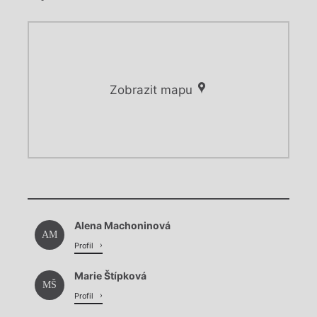
Zobrazit mapu
Chviličku.
Chviličku.
Načítá se.
Alena Machoninová
Načítá se.
AM
Profil
Marie Štípková
MŠ
Profil