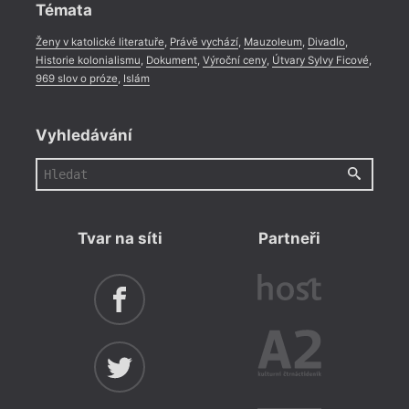
Témata
Ženy v katolické literatuře
,
Právě vychází
,
Mauzoleum
,
Divadlo
,
Historie kolonialismu
,
Dokument
,
Výroční ceny
,
Útvary Sylvy Ficové
,
969 slov o próze
,
Islám
Vyhledávání
Tvar na síti
Partneři