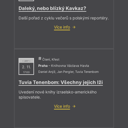
Daleký, nebo blízký Kavkaz?
Další pořad z cyklu večerů s polskými reportéry.
Více info
Čtení, Křest
= 2017 =
Praha
– Knihovna Václava Havla
2. 11.
Daniel Anýž
,
Jan Pergler
,
Tuvia Tenenbom
17:00
Tuvia Tenenbom: Všechny jejich lži
Uvedení nové knihy izraelsko-amerického
spisovatele.
Více info