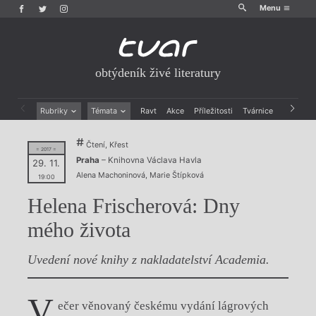
Menu
obtýdeník živé literatury
Rubriky
Témata
Ravt
Akce
Příležitosti
Tvárnice
Archiv
Beletrie
Ženy v katolické literatuře
Čtení, Křest
Drobná publicistika
Právě vychází
= 2017 =
Praha
– Knihovna Václava Havla
Esejistika
Mauzoleum
29. 11.
Alena Machoninová
,
Marie Štípková
Recenze a reflexe
Divadlo
19:00
Reportáže
Historie kolonialismu
Helena Frischerová: Dny
Rozhovory
Dokument
Výroční ceny
mého života
Uvedení nové knihy z nakladatelství Academia.
V
ečer věnovaný českému vydání lágrových