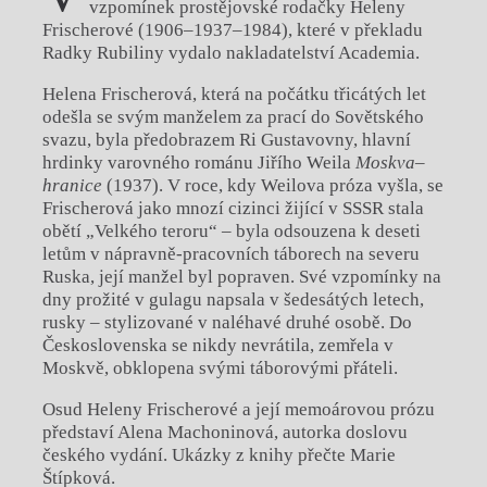
vzpomínek prostějovské rodačky Heleny
Frischerové (1906–1937–1984), které v překladu
Radky Rubiliny vydalo nakladatelství Academia.
Helena Frischerová, která na počátku třicátých let
odešla se svým manželem za prací do Sovětského
svazu, byla předobrazem Ri Gustavovny, hlavní
hrdinky varovného románu Jiřího Weila
Moskva–
hranice
(1937). V roce, kdy Weilova próza vyšla, se
Frischerová jako mnozí cizinci žijící v SSSR stala
obětí „Velkého teroru“ – byla odsouzena k deseti
letům v nápravně-pracovních táborech na severu
Ruska, její manžel byl popraven. Své vzpomínky na
dny prožité v gulagu napsala v šedesátých letech,
rusky – stylizované v naléhavé druhé osobě. Do
Československa se nikdy nevrátila, zemřela v
Moskvě, obklopena svými táborovými přáteli.
Osud Heleny Frischerové a její memoárovou prózu
představí Alena Machoninová, autorka doslovu
českého vydání. Ukázky z knihy přečte Marie
Štípková.