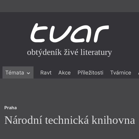
obtýdeník živé literatury
Praha
Témata
Ravt
Akce
Příležitosti
Tvárnice
Národní technická knihovna
ické literatuře
icistika
zí
Praha
eflexe
Národní technická knihovna
onialismu