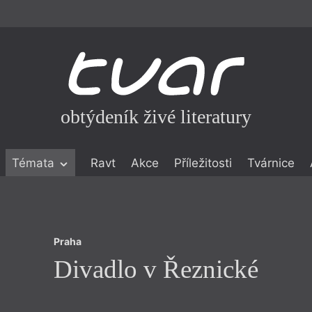
obtýdeník živé literatury
Praha
Témata
Ravt
Akce
Příležitosti
Tvárnice
Divadlo v Řeznické
ické literatuře
icistika
zí
Praha
eflexe
Divadlo v Řeznické
onialismu