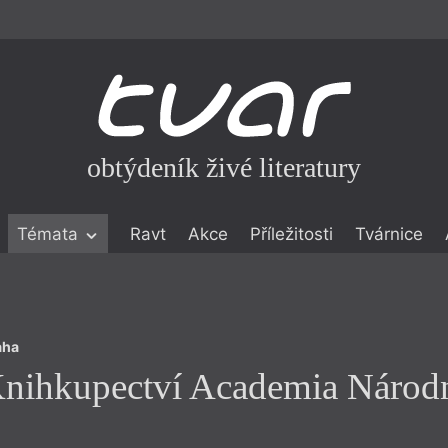
obtýdeník živé literatury
Praha
Témata
Ravt
Akce
Příležitosti
Tvárnice
nihkupectví Academia Národ
ické literatuře
icistika
zí
aha
eflexe
nihkupectví Academia Národ
onialismu