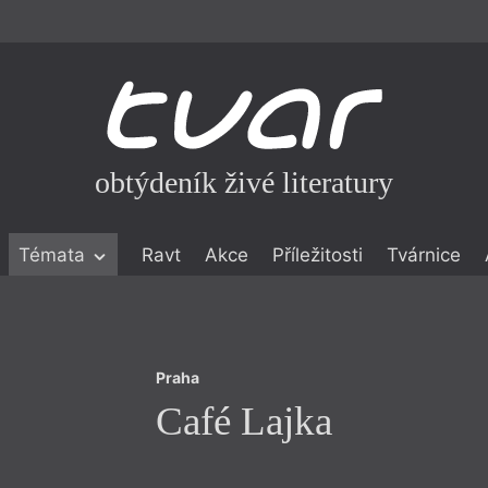
obtýdeník živé literatury
Praha
Témata
Ravt
Akce
Příležitosti
Tvárnice
Café Lajka
ické literatuře
icistika
zí
Praha
eflexe
Café Lajka
onialismu