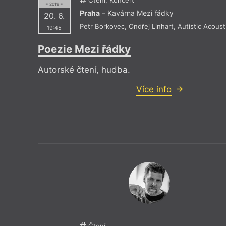
Drive House Club
Knihkupec
= 2019 =
Dům čtení
Knihkupec
Praha
– Kavárna Mezi řádky
20. 6.
Duše v peří
Knihovna 
Petr Borkovec
,
Ondřej Linhart
,
Autistic Acoust
19:45
EMA Espresso Bar
Knihovna 
Estonské velvyslanectví
Knihovna 
Eternia Smíchov
Knihy Do
Poezie Mezi řádky
Autorské čtení, hudba.
Více info
Čtení