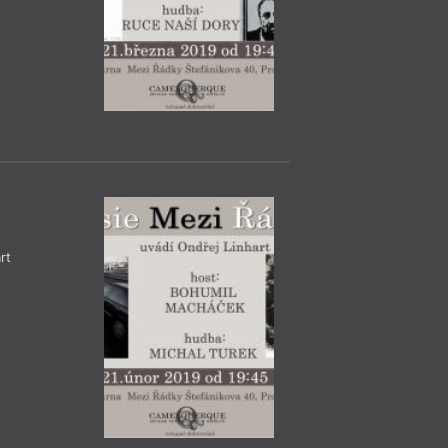
Praha
– Ka
9. 11.
Marcela Mül
18:30
HYB4 Čítárna: 
Müllerové: Ve s
Marcela Müllerová 
deníkovými zápisky
zážitky na pozadí t
Pákistánu skutečně
vyprávěním o zemi s 
trochu svérázných 
rt
novinářka Tereza E