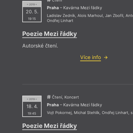
= 2019 =
Praha
– Kavárna Mezi řádky
20. 5.
Ladislav Zedník
,
Alois Marhoul
,
Jan Zbořil
,
Ant
19:15
Ondřej Linhart
Poezie Mezi řádky
Autorské čtení.
Více info
Čtení, Koncert
= 2019 =
Praha
– Kavárna Mezi řádky
18. 4.
Vojt Pokornej
,
Michal Stehlík
,
Ondřej Linhart
,
s
19:45
Poezie Mezi řádky