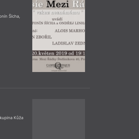
sedmého večera bud
překladatel Mirek Z
onín Šícha
,
Diskuse
= 2022 =
Praha
– Ka
23. 11.
Jan Bělíček
19:00
HYB4 Čítárna: 
o současné lite
23. listopadu prob
večer na téma souč
kupina Kůža
autorem literárníh
něhož vychází i ste