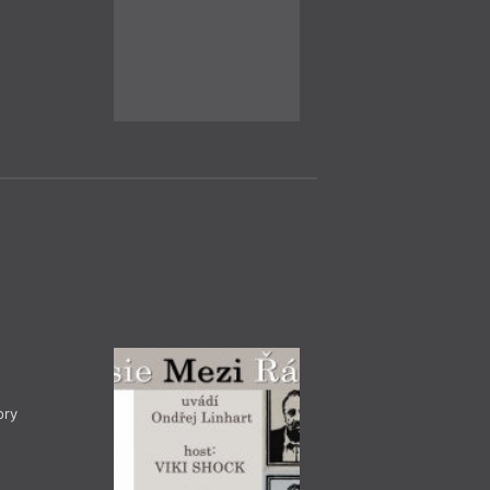
= 2022 =
Čtení, Di
16. 11.
Praha
– Ka
19:00
HYB4 Čítárna: A
pictura
Uvedení listopadové
tematizaci výtvarné
listopadu v Kampu
ory
Čtení, Di
= 2022 =