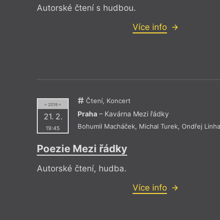
Autorské čtení s hudbou.
Více info
Čtení, Koncert
= 2019 =
Praha
– Kavárna Mezi řádky
21. 2.
Bohumil Macháček
,
Michal Turek
,
Ondřej Linha
19:45
Poezie Mezi řádky
Autorské čtení, hudba.
Více info