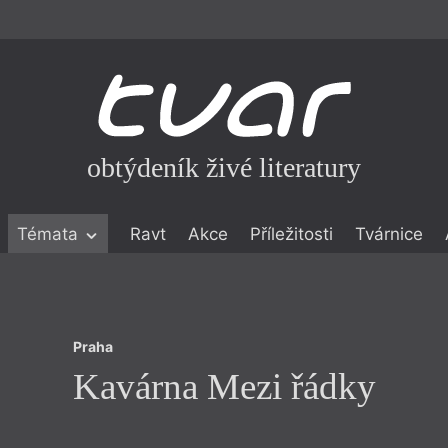
obtýdeník živé literatury
Praha
Témata
Ravt
Akce
Příležitosti
Tvárnice
Kavárna Mezi řádky
ické literatuře
icistika
zí
Praha
eflexe
Kavárna Mezi řádky
onialismu