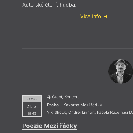
Autorské čtení, hudba.
Více info
Čtení, Koncert
= 2019 =
Praha
– Kavárna Mezi řádky
21. 3.
Viki Shock
,
Ondřej Linhart
,
kapela Ruce naší D
19:45
Poezie Mezi řádky