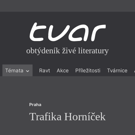
obtýdeník živé literatury
Praha
Témata
Ravt
Akce
Příležitosti
Tvárnice
Trafika Horníček
ické literatuře
icistika
zí
Praha
eflexe
Trafika Horníček
onialismu