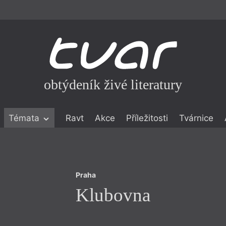
obtýdeník živé literatury
Praha
Témata
Ravt
Akce
Příležitosti
Tvárnice
Klubovna
ické literatuře
icistika
zí
Praha
eflexe
Klubovna
onialismu