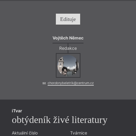
Edituje
Vojtěch Němec
Redakce
= 2022
23. 1
19:0
HYB4
Deba
chorobnybeletrik@centrum.cz
23. l
disku
Bělíč
murmu
iTvar
obtýdeník živé literatury
Aktuální číslo
Tvárnice