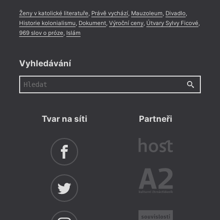
Ženy v katolické literatuře
,
Právě vychází
,
Mauzoleum
,
Divadlo
,
Historie kolonialismu
,
Dokument
,
Výroční ceny
,
Útvary Sylvy Ficové
,
969 slov o próze
,
Islám
Vyhledávání
Tvar na síti
Partneři
= 2022
9. 11
18:3
HYB4
Müll