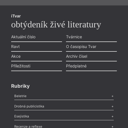
iTvar
obtýdeník živé literatury
Aktuální číslo
Tvárnice
Ravt
O časopisu Tvar
= 2022
Akce
Archiv čísel
23. 1
19:0
Příležitosti
Předplatné
HYB4
Deba
Rubriky
23. l
disku
Beletrie
Bělíč
murmu
Poezie
,
Próza
,
Dokumenty
,
Drama
,
Celá rubrika
Drobná publicistika
Odlesk
,
Zasláno
,
Nezařazené
,
Novinky v Tvaru
,
Slovo
,
Výročí
,
Esejistika
Nekrolog
,
Glosa
,
Sloupek
,
Pozvánka
,
Literární soutěž
,
Komentář
,
Celá rubrika
Esej
,
Pádlo
,
Úvaha
,
Texty
,
Studie
,
Celá rubrika
Recenze a reflexe