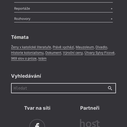
Recenze
,
Dvakrát
,
Horké párky
,
969 slov o próze
,
Reportáže
Méně slov o próze
,
Celá rubrika
Literární zítřky
,
Reportáž
,
Literární život
,
Divadlo
,
Kritický ohlas
,
Rozhovory
Celá rubrika
Rozhovor
,
Anketa
,
Celá rubrika
Témata
Ženy v katolické literatuře
,
Právě vychází
,
Mauzoleum
,
Divadlo
,
Historie kolonialismu
,
Dokument
,
Výroční ceny
,
Útvary Sylvy Ficové
,
969 slov o próze
,
Islám
Vyhledávání
= 2022
16. 1
19:0
HYB4
poes
Tvar na síti
Partneři
Uvede
věnuj
probě