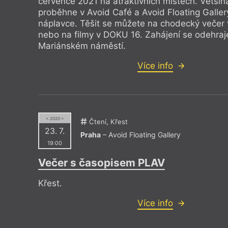
července 2021 na atraktivních místech. Většin
proběhne v Avoid Café a Avoid Floating Galler
náplavce. Těšit se můžete na chodecký večer v
nebo na filmy v DOKU 16. Zahájení se odehraj
Mariánském náměstí.
Více info
= 2020 =
Čtení, Křest
23. 7.
Praha
– Avoid Floating Gallery
19:00
Večer s časopisem PLAV
Křest.
Více info