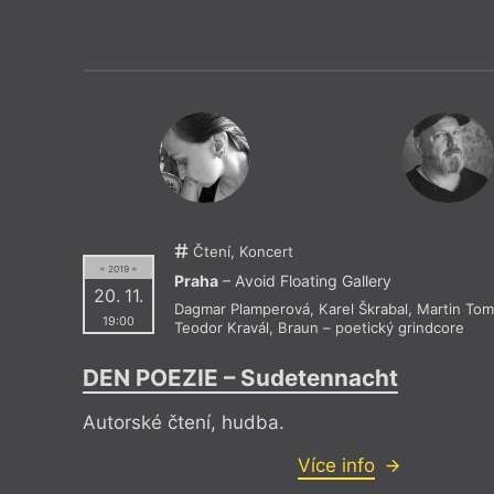
Čtení, Koncert
= 2019 =
Praha
– Avoid Floating Gallery
20. 11.
Dagmar Plamperová
,
Karel Škrabal
,
Martin To
19:00
Teodor Kravál
,
Braun – poetický grindcore
DEN POEZIE – Sudetennacht
Autorské čtení, hudba.
Více info