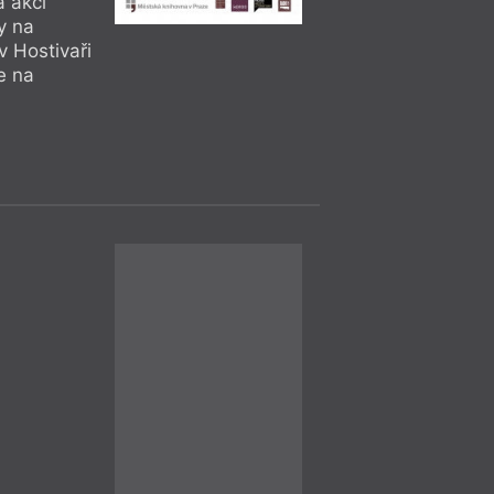
a akcí
sedmého večera bud
y na
překladatel Mirek Z
 Hostivaři
e na
Diskuse
= 2022 =
Praha
– Ka
23. 11.
Jan Bělíček
19:00
HYB4 Čítárna: 
o současné lite
23. listopadu prob
večer na téma souč
autorem literárníh
něhož vychází i ste