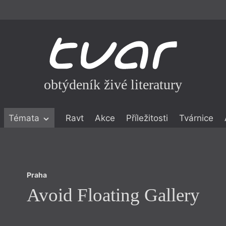
obtýdeník živé literatury
Praha
Témata
Ravt
Akce
Příležitosti
Tvárnice
Avoid Floating Gallery
ické literatuře
icistika
zí
Praha
eflexe
Avoid Floating Gallery
onialismu