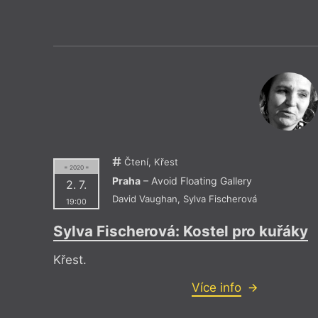
Čtení, Křest
= 2020 =
Praha
– Avoid Floating Gallery
2. 7.
David Vaughan
,
Sylva Fischerová
19:00
Sylva Fischerová: Kostel pro kuřáky
Křest.
Více info