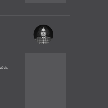
Praha
– Ka
9. 11.
Marcela Mül
18:30
HYB4 Čítárna: 
Müllerové: Ve s
Marcela Müllerová 
deníkovými zápisky
zážitky na pozadí t
Pákistánu skutečně
vyprávěním o zemi s 
trochu svérázných 
novinářka Tereza E
mášek
,