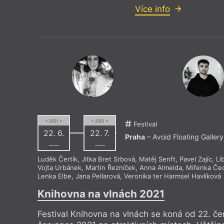
Drive House Club
Knihkupec
Více info
Dům čtení
Knihkupec
Duše v peří
Knihovna 
EMA Espresso Bar
Knihovna 
Estonské velvyslanectví
Knihovna 
Eternia Smíchov
Knihy Do
= 2021 =
= 2021 =
Festival
22. 6.
22. 7.
Praha
– Avoid Floating Gallery
––––
––––
Luděk Čertík
,
Jitka Bret Srbová
,
Matěj Senft
,
Pavel Zajíc
,
Li
Vojta Urbánek
,
Martin Řezníček
,
Anna Almeida
,
Miřenka Če
Lenka Elbe
,
Jana Pellarová
,
Veronika ter Harmsel Havlíková
Knihovna na vlnách 2021
Festival Knihovna na vlnách se koná od 22. če