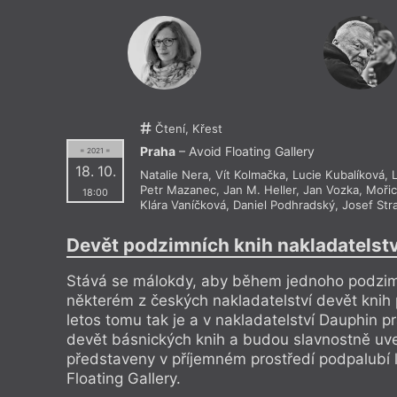
Činoherní klub
Kino Eval
Čítárna Unijazz
Kino Luce
Coffee & bar Sapfó
Klášter E
Cross Club
Klementi
Dědič - D + D
Klub Barr
DISK
Klub cest
Divadlo Archa
Klub Koco
Divadlo Bez Zábradlí
Klub Krut
Čtení, Křest
Divadlo Karla Hackera
Klub Last
Divadlo Komedie
Klub Malk
Praha
– Avoid Floating Gallery
= 2021 =
Divadlo Minor, malá scéna
Klub Paliá
18. 10.
Natalie Nera
,
Vít Kolmačka
,
Lucie Kubalíková
,
Divadlo Na Zábradlí
Klub Šatl
Petr Mazanec
,
Jan M. Heller
,
Jan Vozka
,
Mořic
Divadlo Orfeus
Klub Varš
18:00
Klára Vaníčková
,
Daniel Podhradský
,
Josef Str
Divadlo pod Palmovkou
Klubovna
Divadlo U Valšů
Knihkupec
Divadlo v Celetné
Knihkupec
Devět podzimních knih nakladatelst
Divadlo v Řeznické
Knihkupec
Divadlo Viola
Knihkupec
Stává se málokdy, aby během jednoho podzim
Divadlo X10
Knihkupec
Dobrá trafika
Knihkupec
některém z českých nakladatelství devět knih 
Dobrá trafika na Újezdě
Knihkupec
letos tomu tak je a v nakladatelství Dauphin p
Dobrá trafika v Korunní
Knihkupec
devět básnických knih a budou slavnostně uv
Dobročinná kavárna Cesta domů
Knihkupe
DOK 16
Knihkupec
představeny v příjemném prostředí podpalubí 
Dolní sál ÚČL AV ČR
Knihkupec
Floating Gallery.
DOX, Centrum současného umění
Knihkupec