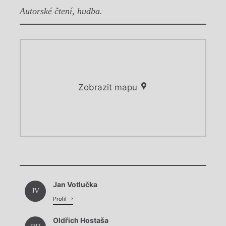
Autorské čtení, hudba.
Zobrazit mapu
Chviličku.
Chviličku.
Načítá se.
Jan Votlučka
Načítá se.
JV
Profil
Oldřich Hostaša