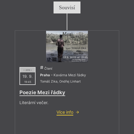
Souvisí
Čtení
= 2019 =
Praha
– Kavárna Mezi řádky
19. 9.
Tomáš Zika
,
Ondřej Linhart
19:45
Poezie Mezi řádky
Literární večer.
Více info