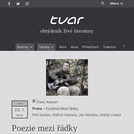
Menu
obtýdeník živé literatury
Rubriky
Témata
Ravt
Akce
Příležitosti
Tvárnice
Archiv
Beletrie
Ženy v katolické literatuře
Drobná publicistika
Právě vychází
Esejistika
Mauzoleum
Recenze a reflexe
Divadlo
Reportáže
Historie kolonialismu
Rozhovory
Dokument
Výroční ceny
Čtení, Koncert
= 2020 =
Praha
– Kavárna Mezi řádky
23. 1.
Petr Suchan
,
Oldřich Hostaša
,
Jan Votlučka
,
Ondřej Linhart
19:45
Poezie mezi řádky