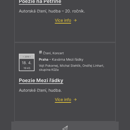
Poezie na Petříně
Autorská čtení, hudba – 20. ročník.
Více info
Čtení, Koncert
= 2019 =
Praha
– Kavárna Mezi řádky
18. 4.
Vojt Pokornej
,
Michal Stehlík
,
Ondřej Linhart
,
19:45
skupina Kůža
Poezie Mezi řádky
Autorské čtení, hudba.
Více info