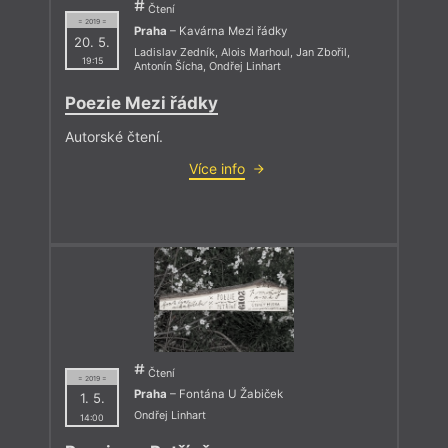
Čtení
= 2019 =
Praha
– Kavárna Mezi řádky
20. 5.
Ladislav Zedník
,
Alois Marhoul
,
Jan Zbořil
,
19:15
Antonín Šícha
,
Ondřej Linhart
Poezie Mezi řádky
Autorské čtení.
Více info
Čtení
= 2019 =
Praha
– Fontána U Žabiček
1. 5.
Ondřej Linhart
14:00