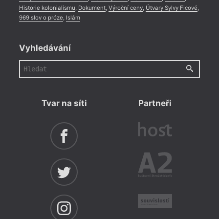
Historie kolonialismu
,
Dokument
,
Výroční ceny
,
Útvary Sylvy Ficové
,
969 slov o próze
,
Islám
Vyhledávání
Tvar na síti
Partneři