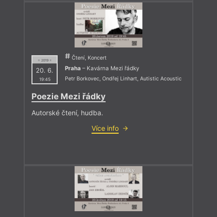
Čtení, Koncert
= 2019 =
Praha
– Kavárna Mezi řádky
20. 6.
Petr Borkovec
,
Ondřej Linhart
,
Autistic Acoustic
19:45
Poezie Mezi řádky
Autorské čtení, hudba.
Více info