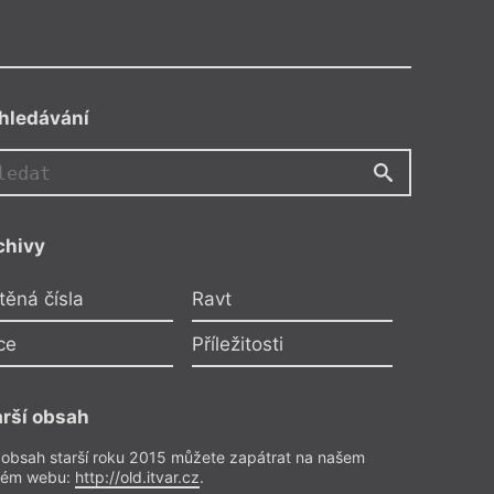
hledávání
chivy
těná čísla
Ravt
ce
Příležitosti
arší obsah
 obsah starší roku 2015 můžete zapátrat na našem
rém webu:
http://old.itvar.cz
.