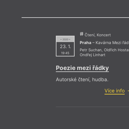
Výroční cen
Čtení, Koncert
= 2020 =
Praha
– Kavárna Mezi řá
23. 1.
Petr Suchan
,
Oldřich Hosta
19:45
Ondřej Linhart
Poezie mezi řádky
Autorské čtení, hudba.
Více info