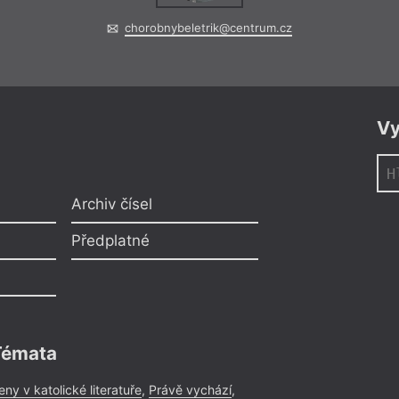
chorobnybeletrik@centrum.cz
Vy
Archiv čísel
Předplatné
Témata
eny v katolické literatuře
,
Právě vychází
,