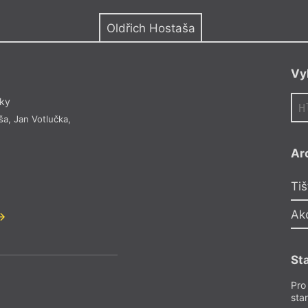
y
Oldřich Hostaša
Vy
dky
ša
,
Jan Votlučka
,
Ar
Tiš
Ak
St
Pro
sta