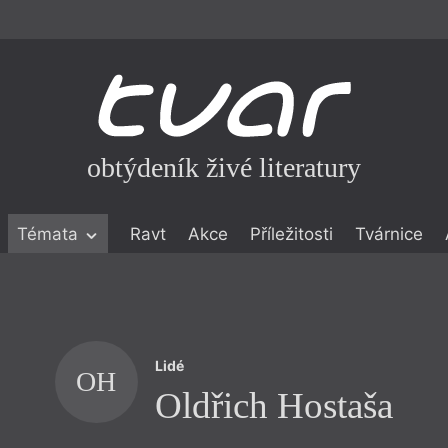
obtýdeník živé literatury
Témata
Ravt
Akce
Příležitosti
Tvárnice
ické literatuře
icistika
zí
Lidé
eflexe
OH
Oldřich Hostaša
onialismu